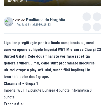
imperial_wet-1
Realitatea de Harghita
Scris de
Publicat:
3 mai 2019, 16:23
Liga I se pregătește pentru finala campionatului, meci
care va opune echipele Imperial WET Miercurea Ciuc și CS
United Galați. Cele două finaliste vor face repetiția
generală vineri, 3 mai, când sunt programate meciurile
ultimei etape a play-off-ului, rundă fără implicații în
ierarhiile celor două grupe.
Clasament – Grupa 1
Imperial WET 12 puncte Dunărea 4 puncte Informatica 0
puncte
Etapa a 6-a: