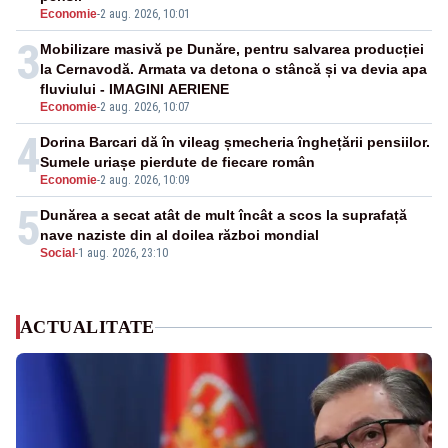
Economie
-
2 aug. 2026, 10:01
3
Mobilizare masivă pe Dunăre, pentru salvarea producției
la Cernavodă. Armata va detona o stâncă și va devia apa
fluviului - IMAGINI AERIENE
Economie
-
2 aug. 2026, 10:07
4
Dorina Barcari dă în vileag șmecheria înghețării pensiilor.
Sumele uriașe pierdute de fiecare român
Economie
-
2 aug. 2026, 10:09
5
Dunărea a secat atât de mult încât a scos la suprafață
nave naziste din al doilea război mondial
Social
-
1 aug. 2026, 23:10
ACTUALITATE