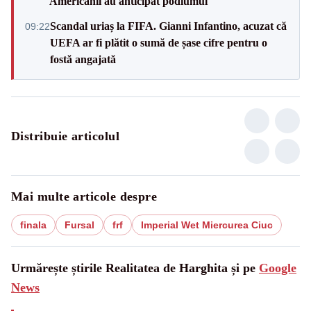
Americanii au anticipat podiumul
Scandal uriaș la FIFA. Gianni Infantino, acuzat că
09:22
UEFA ar fi plătit o sumă de șase cifre pentru o
fostă angajată
Distribuie articolul
Mai multe articole despre
finala
Fursal
frf
Imperial Wet Miercurea Ciuc
Urmărește știrile Realitatea de Harghita și pe
Google
News