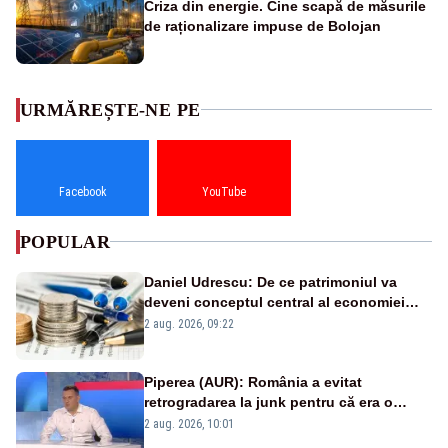
Criza din energie. Cine scapă de măsurile
de raționalizare impuse de Bolojan
URMĂREȘTE-NE PE
Facebook
YouTube
POPULAR
Daniel Udrescu: De ce patrimoniul va
deveni conceptul central al economiei
viitoare?
2 aug. 2026, 09:22
Piperea (AUR): România a evitat
retrogradarea la junk pentru că era o
catastrofă pentru bănci și fondurile de
2 aug. 2026, 10:01
pensii