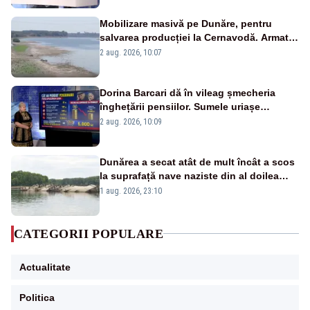
Mobilizare masivă pe Dunăre, pentru
salvarea producției la Cernavodă. Armata
va detona o stâncă și va devia apa
2 aug. 2026, 10:07
fluviului - IMAGINI AERIENE
Dorina Barcari dă în vileag șmecheria
înghețării pensiilor. Sumele uriașe
pierdute de fiecare român
2 aug. 2026, 10:09
Dunărea a secat atât de mult încât a scos
la suprafață nave naziste din al doilea
război mondial
1 aug. 2026, 23:10
CATEGORII POPULARE
Actualitate
Politica