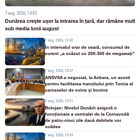
7 aug. 2026, 14:03
Dunărea crește ușor la intrarea în țară, dar rămâne mult
sub media lunii august
7 aug. 2026, 13:02
În intervalul orar de seară, consumul de
curent „a scăzut cu 200-300 de megawați”
7 aug. 2026, 10:57
ANSVSA a negociat, la Ankara, un acord
pentru facilitarea tranzitului prin Turcia al
carcaselor de ovine și bovine
7 aug. 2026, 10:51
Bolojan: Nivelul Dunării asigură o
funcționare a centralei de la Cernavodă
de patru-cinci zile dacă debitele vor
scădea
7 aug. 2026, 10:43