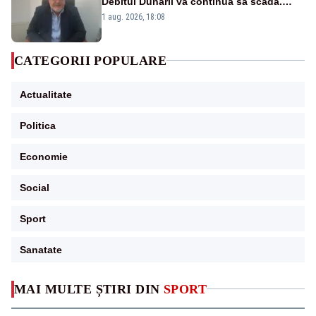
Debitul Dunării va continua să scadă.
Cernavodă s-ar putea închide în 4 zile
1 aug. 2026, 18:08
CATEGORII POPULARE
Actualitate
Politica
Economie
Social
Sport
Sanatate
MAI MULTE ȘTIRI DIN
SPORT