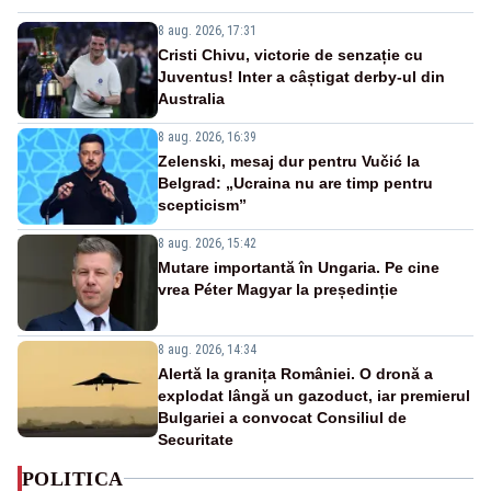
8 aug. 2026, 17:31
Cristi Chivu, victorie de senzație cu
Juventus! Inter a câștigat derby-ul din
Australia
8 aug. 2026, 16:39
Zelenski, mesaj dur pentru Vučić la
Belgrad: „Ucraina nu are timp pentru
scepticism”
8 aug. 2026, 15:42
Mutare importantă în Ungaria. Pe cine
vrea Péter Magyar la președinție
8 aug. 2026, 14:34
Alertă la granița României. O dronă a
explodat lângă un gazoduct, iar premierul
Bulgariei a convocat Consiliul de
Securitate
POLITICA