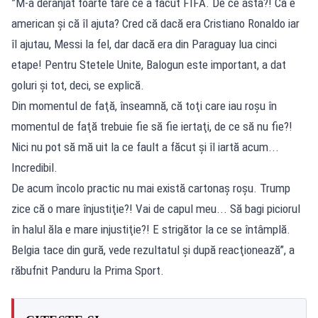
”M-a deranjat foarte tare ce a făcut FIFA. De ce asta?! Că e
american şi că îl ajuta? Cred că dacă era Cristiano Ronaldo iar
îl ajutau, Messi la fel, dar dacă era din Paraguay lua cinci
etape! Pentru Stetele Unite, Balogun este important, a dat
goluri şi tot, deci, se explică.
Din momentul de faţă, înseamnă, că toţi care iau roşu în
momentul de faţă trebuie fie să fie iertaţi, de ce să nu fie?!
Nici nu pot să mă uit la ce fault a făcut şi îl iartă acum...
Incredibil.
De acum încolo practic nu mai există cartonaş roşu. Trump
zice că o mare înjustiţie?! Vai de capul meu... Să bagi piciorul
în halul ăla e mare injustiţie?! E strigător la ce se întâmplă.
Belgia tace din gură, vede rezultatul şi după reacţionează”, a
răbufnit Panduru la
Prima Sport
.