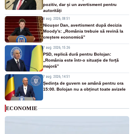
pozitiv, dar și un avertisment pentru
autorități
8 aug. 2026, 08:51
Nicușor Dan, avertisment după decizia
Moody’s: „România trebuie să revină la
creștere economică”
7 aug. 2026, 15:26
PSD, replică dură pentru Bolojan:
„România este într-o situație de forță
majoră”
7 aug. 2026, 14:51
Ședința de guvern se amână pentru ora
15:00. Bolojan nu a obținut toate avizele
ECONOMIE