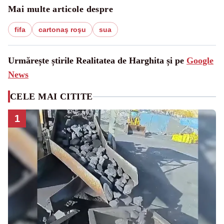
Mai multe articole despre
fifa
cartonaş roşu
sua
Urmărește știrile Realitatea de Harghita și pe
Google
News
CELE MAI CITITE
1