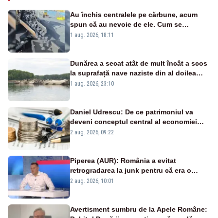
Au închis centralele pe cărbune, acum
spun că au nevoie de ele. Cum se
pasează vina în plină criză energetică
1 aug. 2026, 18:11
Dunărea a secat atât de mult încât a scos
la suprafață nave naziste din al doilea
război mondial
1 aug. 2026, 23:10
Daniel Udrescu: De ce patrimoniul va
deveni conceptul central al economiei
viitoare?
2 aug. 2026, 09:22
Piperea (AUR): România a evitat
retrogradarea la junk pentru că era o
catastrofă pentru bănci și fondurile de
2 aug. 2026, 10:01
pensii
Avertisment sumbru de la Apele Române: