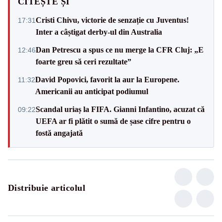
CITEȘTE ȘI
Cristi Chivu, victorie de senzație cu Juventus!
17:31
Inter a câștigat derby-ul din Australia
Dan Petrescu a spus ce nu merge la CFR Cluj: „E
12:46
foarte greu să ceri rezultate”
David Popovici, favorit la aur la Europene.
11:32
Americanii au anticipat podiumul
Scandal uriaș la FIFA. Gianni Infantino, acuzat că
09:22
UEFA ar fi plătit o sumă de șase cifre pentru o
fostă angajată
Distribuie articolul