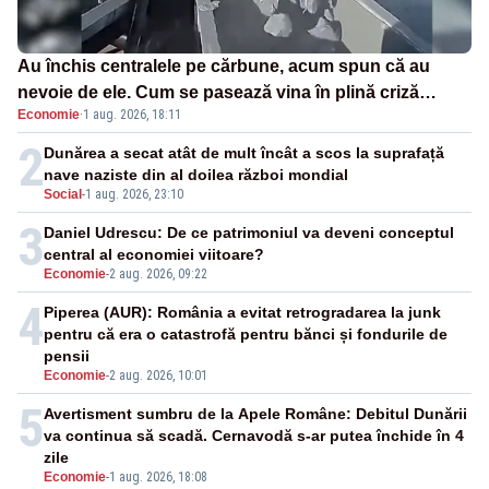
Au închis centralele pe cărbune, acum spun că au
nevoie de ele. Cum se pasează vina în plină criză
Economie
·
1 aug. 2026, 18:11
energetică
2
Dunărea a secat atât de mult încât a scos la suprafață
nave naziste din al doilea război mondial
Social
-
1 aug. 2026, 23:10
3
Daniel Udrescu: De ce patrimoniul va deveni conceptul
central al economiei viitoare?
Economie
-
2 aug. 2026, 09:22
4
Piperea (AUR): România a evitat retrogradarea la junk
pentru că era o catastrofă pentru bănci și fondurile de
pensii
Economie
-
2 aug. 2026, 10:01
5
Avertisment sumbru de la Apele Române: Debitul Dunării
va continua să scadă. Cernavodă s-ar putea închide în 4
zile
Economie
-
1 aug. 2026, 18:08