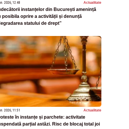
un. 2026, 12:48
Actualitate
decătorii instanțelor din București amenință
 posibila oprire a activității și denunță
egradarea statului de drept”
un. 2026, 11:51
Actualitate
oteste în instanțe și parchete: activitate
spendată parțial astăzi. Risc de blocaj total joi