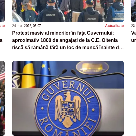
ate
24 mar. 2026, 08:07
Actualitate
23 
Protest masiv al minerilor în fața Guvernului:
Va
ia
aproximativ 1800 de angajați de la C.E. Oltenia
u
riscă să rămână fără un loc de muncă înainte de
Paște