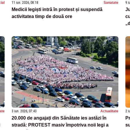
ial
11 iun. 2026, 08:18
Sanatate
9 i
Medicii legiști intră în protest și suspendă
Ju
activitatea timp de două ore
cu
„d
ate
3 iun. 2026, 07:43
Actualitate
2 i
20.000 de angajați din Sănătate ies astăzi în
Pr
i
stradă: PROTEST masiv împotriva noii legi a
su