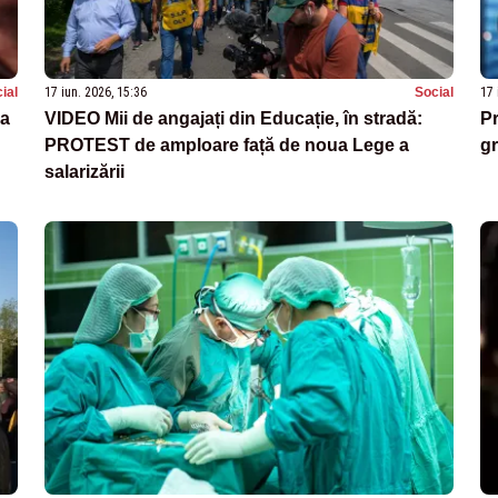
ial
17 iun. 2026, 15:36
Social
17 
za
VIDEO Mii de angajați din Educație, în stradă:
Pr
PROTEST de amploare față de noua Lege a
gr
salarizării