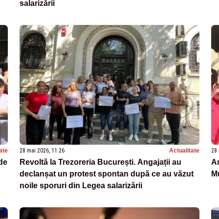
salarizării
ate
28 mai 2026, 11:26
Actualitate
28 
 de
Revoltă la Trezoreria București. Angajații au
An
declanșat un protest spontan după ce au văzut
Mu
noile sporuri din Legea salarizării