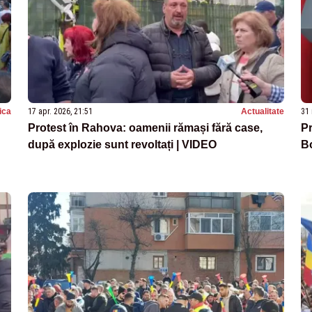
tica
17 apr. 2026, 21:51
Actualitate
31 
Protest în Rahova: oamenii rămași fără case,
Pr
după explozie sunt revoltați | VIDEO
B