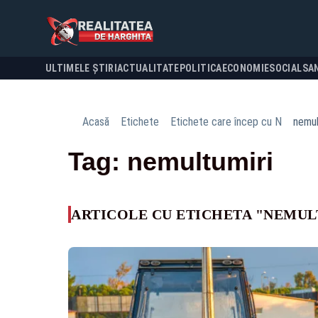
ULTIMELE ȘTIRI
ACTUALITATE
POLITICA
ECONOMIE
SOCIAL
SA
Acasă
Etichete
Etichete care încep cu N
nemul
Tag: nemultumiri
ARTICOLE CU ETICHETA "NEMUL