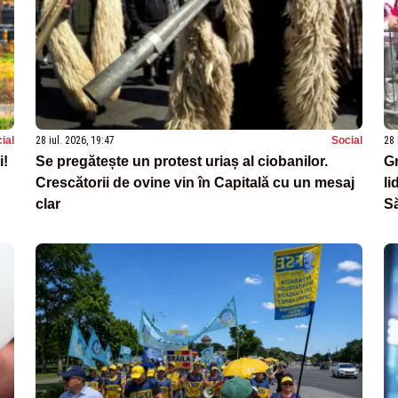
ial
28 iul. 2026, 19:47
Social
28 
i!
Se pregătește un protest uriaș al ciobanilor.
Gr
Crescătorii de ovine vin în Capitală cu un mesaj
li
clar
Să