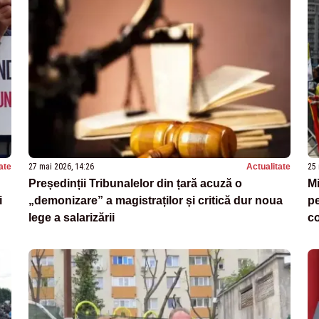
ate
27 mai 2026, 14:26
Actualitate
25 
Președinții Tribunalelor din țară acuză o
Mi
i
„demonizare” a magistraților și critică dur noua
pe
lege a salarizării
co