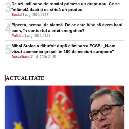
3
De azi, milioane de români primesc un drept nou. Ce se
întâmplă dacă ți se strică un produs
Social
-
1 aug. 2026, 09:37
4
Piperea, semnal de alarmă. De ce este bine să avem bani
cash, în contextul alertei energetice?
Politica
-
1 aug. 2026, 09:39
5
Mihai Stoica a răbufnit după eliminarea FCSB: „N-am
văzut asemenea greșeli în 190 de meciuri europene”
Actualitate
-
31 iul. 2026, 21:35
ACTUALITATE