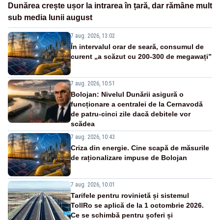
Dunărea crește ușor la intrarea în țară, dar rămâne mult
sub media lunii august
7 aug. 2026, 13:02
În intervalul orar de seară, consumul de
curent „a scăzut cu 200-300 de megawați”
7 aug. 2026, 10:51
Bolojan: Nivelul Dunării asigură o
funcționare a centralei de la Cernavodă
de patru-cinci zile dacă debitele vor
scădea
7 aug. 2026, 10:43
Criza din energie. Cine scapă de măsurile
de raționalizare impuse de Bolojan
7 aug. 2026, 10:01
Tarifele pentru rovinietă și sistemul
TollRo se aplică de la 1 octombrie 2026.
Ce se schimbă pentru șoferi și