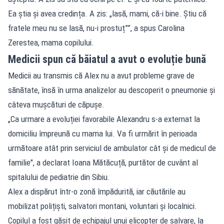
Ea știa și avea credința. A zis: „lasă, mami, că-i bine. Știu că
fratele meu nu se lasă, nu-i prostuț””, a spus Carolina
Zerestea, mama copilului.
Medicii spun că băiatul a avut o evoluție bună
Medicii au transmis că Alex nu a avut probleme grave de
sănătate, însă în urma analizelor au descoperit o pneumonie și
câteva mușcături de căpușe.
„Ca urmare a evoluției favorabile Alexandru s-a externat la
domiciliu împreună cu mama lui. Va fi urmărit în perioada
următoare atât prin serviciul de ambulator cât și de medicul de
familie", a declarat Ioana Mătăcuță, purtător de cuvânt al
spitalului de pediatrie din Sibiu.
Alex a dispărut într-o zonă împădurită, iar căutările au
mobilizat polițiști, salvatori montani, voluntari și localnici.
Copilul a fost găsit de echipajul unui elicopter de salvare, la