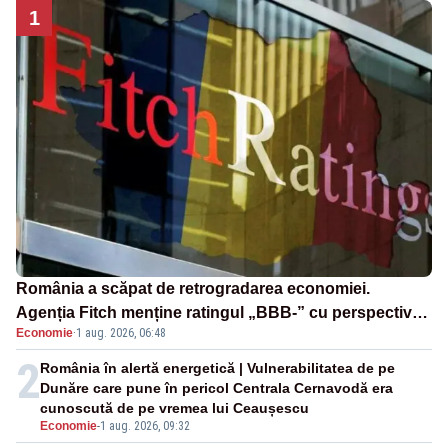
1
România a scăpat de retrogradarea economiei.
Agenția Fitch menține ratingul „BBB-” cu perspectivă
Economie
·
1 aug. 2026, 06:48
negativă
2
România în alertă energetică | Vulnerabilitatea de pe
Dunăre care pune în pericol Centrala Cernavodă era
cunoscută de pe vremea lui Ceaușescu
Economie
-
1 aug. 2026, 09:32