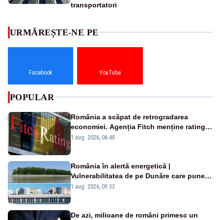
transportatori
URMĂREȘTE-NE PE
Facebook
YouTube
POPULAR
România a scăpat de retrogradarea
economiei. Agenția Fitch menține ratingul
„BBB-” cu perspectivă negativă
1 aug. 2026, 06:48
România în alertă energetică |
Vulnerabilitatea de pe Dunăre care pune
în pericol Centrala Cernavodă era
1 aug. 2026, 09:32
cunoscută de pe vremea lui Ceaușescu
De azi, milioane de români primesc un