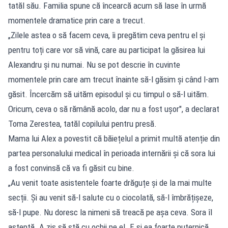
tatăl său. Familia spune că încearcă acum să lase în urmă
momentele dramatice prin care a trecut.
„Zilele astea o să facem ceva, îi pregătim ceva pentru el și
pentru toți care vor să vină, care au participat la găsirea lui
Alexandru și nu numai. Nu se pot descrie în cuvinte
momentele prin care am trecut înainte să-l găsim și când l-am
găsit. Încercăm să uităm episodul și cu timpul o să-l uităm.
Oricum, ceva o să rămână acolo, dar nu a fost ușor", a declarat
Toma Zerestea, tatăl copilului pentru presă.
Mama lui Alex a povestit că băiețelul a primit multă atenție din
partea personalului medical în perioada internării și că sora lui
a fost convinsă că va fi găsit cu bine.
„Au venit toate asistentele foarte drăguțe și de la mai multe
secții. Și au venit să-l salute cu o ciocolată, să-l îmbrățișeze,
să-l pupe. Nu doresc la nimeni să treacă pe așa ceva. Sora îl
așteptă. A zis să stă cu ochii pe el. E și ea foarte puternică.