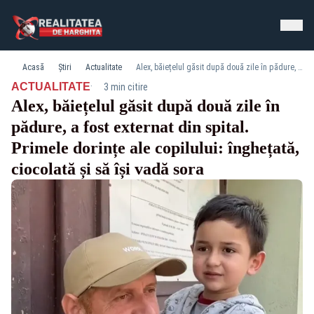
Acasă
Știri
Actualitate
Alex, băiețelul găsit după două zile în pădure, a fost externat din spital. Primele dorințe ale copilului: înghețată, ciocolată și să își vadă sora
·
ACTUALITATE
3 min citire
Alex, băiețelul găsit după două zile în
pădure, a fost externat din spital.
Primele dorințe ale copilului: înghețată,
ciocolată și să își vadă sora