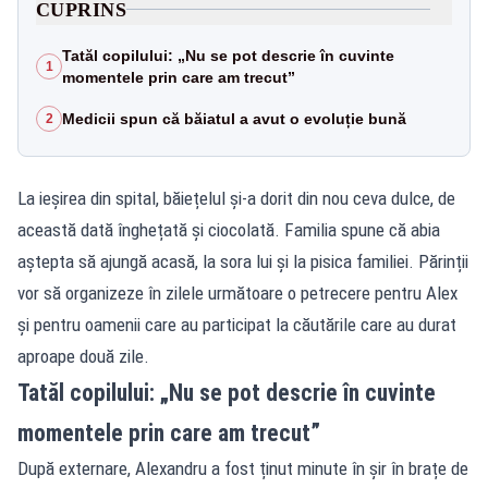
CUPRINS
Tatăl copilului: „Nu se pot descrie în cuvinte
1
momentele prin care am trecut”
Medicii spun că băiatul a avut o evoluție bună
2
La ieșirea din spital, băiețelul și-a dorit din nou ceva dulce, de
această dată înghețată și ciocolată. Familia spune că abia
aștepta să ajungă acasă, la sora lui și la pisica familiei. Părinții
vor să organizeze în zilele următoare o petrecere pentru Alex
și pentru oamenii care au participat la căutările care au durat
aproape două zile.
Tatăl copilului: „Nu se pot descrie în cuvinte
momentele prin care am trecut”
După externare, Alexandru a fost ținut minute în șir în brațe de