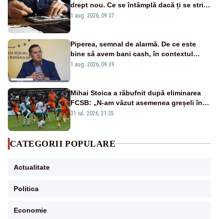
drept nou. Ce se întâmplă dacă ți se strică
un produs
1 aug. 2026, 09:37
Piperea, semnal de alarmă. De ce este
bine să avem bani cash, în contextul
alertei energetice?
1 aug. 2026, 09:39
Mihai Stoica a răbufnit după eliminarea
FCSB: „N-am văzut asemenea greșeli în
190 de meciuri europene”
31 iul. 2026, 21:35
CATEGORII POPULARE
Actualitate
Politica
Economie