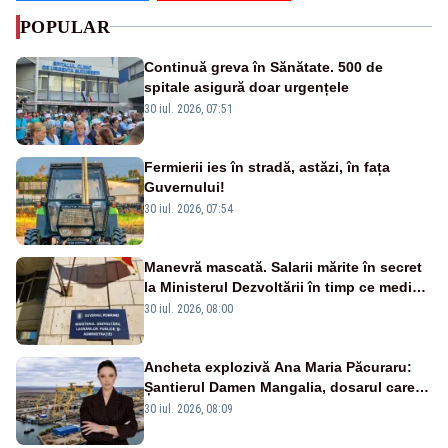
POPULAR
Continuă greva în Sănătate. 500 de
spitale asigură doar urgențele
30 iul. 2026, 07:51
Fermierii ies în stradă, astăzi, în fața
Guvernului!
30 iul. 2026, 07:54
Manevră mascată. Salarii mărite în secret
la Ministerul Dezvoltării în timp ce medicii
ies în stradă
30 iul. 2026, 08:00
Ancheta explozivă Ana Maria Păcuraru:
Șantierul Damen Mangalia, dosarul care
scufundă apărarea României
30 iul. 2026, 08:09