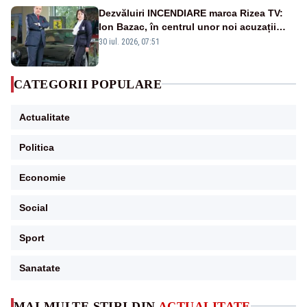
Dezvăluiri INCENDIARE marca Rizea TV:
Ion Bazac, în centrul unor noi acuzații
publice
30 iul. 2026, 07:51
CATEGORII POPULARE
Actualitate
Politica
Economie
Social
Sport
Sanatate
MAI MULTE ȘTIRI DIN
ACTUALITATE