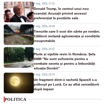
5 aug. 2026, 21:52
Donald Trump, în centrul unui nou
scandal. Acuzații privind accesul
preferențial la postările sale
5 aug. 2026, 20:49
Trenurile care îi scot din sărite pe români.
Călătorii reclamă aglomerația și condițiile
insuportabile
5 aug. 2026, 20:47
Ploile și vijeliile revin în România. Șefa
ANM:”Nu sunt suficiente pentru a
combate seceta și pentru a îmbunătăți
situația Dunării”
5 aug. 2026, 20:19
Un fragment dintr-o rachetă SpaceX s-a
prăbușit pe Lună. Ce au aflat cercetătorii
după impact
POLITICA