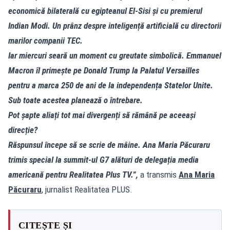
economică bilaterală cu egipteanul El-Sisi și cu premierul
Indian Modi. Un prânz despre inteligență artificială cu directorii
marilor companii TEC.
Iar miercuri seară un moment cu greutate simbolică. Emmanuel
Macron îl primește pe Donald Trump la Palatul Versailles
pentru a marca 250 de ani de la independența Statelor Unite.
Sub toate acestea planează o întrebare.
Pot șapte aliați tot mai divergenți să rămână pe aceeași
direcție?
Răspunsul începe să se scrie de mâine. Ana Maria Păcuraru
trimis special la summit-ul G7 alături de delegația media
americană pentru Realitatea Plus TV.”,
a transmis
Ana Maria
Păcuraru
, jurnalist Realitatea PLUS.
CITEȘTE ȘI