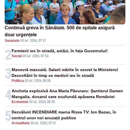
Continuă greva în Sănătate. 500 de spitale asigură
doar urgențele
Sanatate
·
30 iul. 2026, 07:51
2
Fermierii ies în stradă, astăzi, în fața Guvernului!
Social
-
30 iul. 2026, 07:54
3
Manevră mascată. Salarii mărite în secret la Ministerul
Dezvoltării în timp ce medicii ies în stradă
Politica
-
30 iul. 2026, 08:00
4
Ancheta explozivă Ana Maria Păcuraru: Șantierul Damen
Mangalia, dosarul care scufundă apărarea României
Economie
-
30 iul. 2026, 08:09
5
Dezvăluiri INCENDIARE marca Rizea TV: Ion Bazac, în
centrul unor noi acuzații publice
Actualitate
-
30 iul. 2026, 07:51