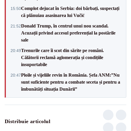
Complot dejucat în Serbia: doi bărbați, suspectați
15:50
că plănuiau asasinarea lui Vučić
Donald Trump, în centrul unui nou scandal.
21:52
Acuzații privind accesul preferențial la postările
sale
Trenurile care îi scot din sărite pe români.
20:49
Călătorii reclamă aglomerația și condițiile
insuportabile
Ploile și vijeliile revin în România. Șefa ANM:”Nu
20:47
sunt suficiente pentru a combate seceta și pentru a
îmbunătăți situația Dunării”
Distribuie articolul