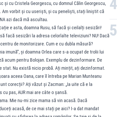
esc și cu Cristela Georgescu, cu domnul Călin Georgescu,
Am vorbit și cu useriști, și cu peneliști, stați liniștit că
CNA azi dacă mă ascultau.
cație e asta, doamna Rusu, să facă și ceilalți sesizări!
să facă sesizări la adresa celorlalte televiziuni? NU! Dacă
i centru de monitorizare. Cum e cu dubla măsură?
a imună”, și doamna Orlea care s-a ocupat de trolii lui
ează acum pentru Bolojan. Exemplu de dezinformare. De
 stat. Nu există nicio probă. Ați mințit, ați dezinformat.
oara aceea Oana, care îl întreba pe Marian Munteanu
sunt corecții? Ați văzut și Zacman: „Ia uite că e la
Pas cu pas, AUR mai are câte o șansă.
mama. Mie nu-mi zice mama să vin acasă. Dacă
ceți acasă, de ce mai stați pe aici? I-a dat mandat
uați cu sfidarea la adresa românilor. Se taie și de la