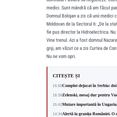
medici. Sunt mândră că am făcut parte
Domnul Bolojan a zis că unii medici c
Moldovan de la Sectorul 6: „De la stat
fie pus director la Hidroelectrica. Nu 
Vine trenul. Azi a fost domnul Nazar
griji, am văzut ce a zis Curtea de Cont
Nu ne vom opri.
CITEȘTE ȘI
Complot dejucat în Serbia: doi 
15:50
Zelenski, mesaj dur pentru Vuč
16:39
Mutare importantă în Ungaria. 
15:42
Alertă la granița României. O 
14:34