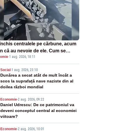
închis centralele pe cărbune, acum
n că au nevoie de ele. Cum se
omie
·
1 aug. 2026, 18:11
ează vina în plină criză energetică
2
Social
-
1 aug. 2026, 23:10
Dunărea a secat atât de mult încât a
scos la suprafață nave naziste din al
doilea război mondial
3
Economie
-
2 aug. 2026, 09:22
Daniel Udrescu: De ce patrimoniul va
deveni conceptul central al economiei
viitoare?
Economie
-
2 aug. 2026, 10:01