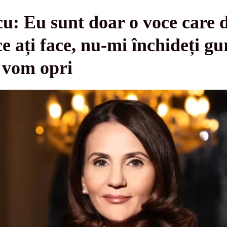
u: Eu sunt doar o voce care 
e ați face, nu-mi închideți gur
 vom opri