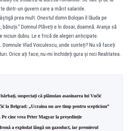
 dintr-un guvern care a mărit salariile.
âștigă prea mult. Onestul domn Bolojan îl lăuda pe
, bănuții.” Domnul Plăveți e în dosar, doamnă. Aranja să
e niciun dubiu. Le e frică de alegeri anticipate.
e. Domnule Vlad Voiculescu, unde sunteți? Nu vă faceți
uri. Orice ați face, nu-mi închideți gura și nici Realitatea.
bărbați, suspectați că plănuiau asasinarea lui Vučić
ić la Belgrad: „Ucraina nu are timp pentru scepticism”
Pe cine vrea Péter Magyar la președinție
dronă a explodat lângă un gazoduct, iar premierul