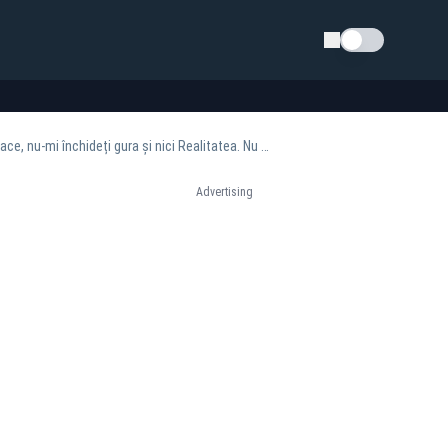
Schimba tema
Anca Alexandrescu: Eu sunt doar o voce care duce mai departe niste mesaje. Orice ați face, nu-mi închideți gura și nici Realitatea. Nu ne vom opri
Advertising