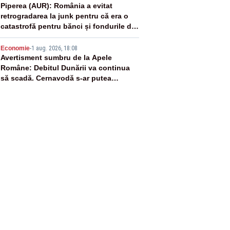
4
Piperea (AUR): România a evitat
retrogradarea la junk pentru că era o
catastrofă pentru bănci și fondurile de
pensii
5
Economie
-
1 aug. 2026, 18:08
Avertisment sumbru de la Apele
Române: Debitul Dunării va continua
să scadă. Cernavodă s-ar putea
închide în 4 zile