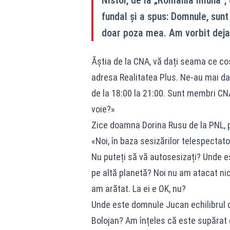
fundal și a spus: Domnule, sunt
doar poza mea. Am vorbit deja 
Ăștia de la CNA, vă dați seama ce coșm
adresa Realitatea Plus. Ne-au mai dat
de la 18:00 la 21:00. Sunt membri CNA
voie?»
Zice doamna Dorina Rusu de la PNL, p
«Noi, în baza sesizărilor telespectato
Nu puteți să vă autosesizați? Unde est
pe altă planetă? Noi nu am atacat nic
am arătat. La ei e OK, nu?
Unde este domnule Jucan echilibrul du
Bolojan? Am înțeles că este supărat 