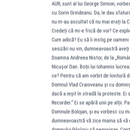
AUR, sunt al lui George Simion, vorb
cu Sorin Grindeanu. Da, le dau sfaturi. 
nu m-au ascultat că nu mai erați la 
Credeți că mi-e frică de voi? Ce expli
Cum adică? Eu să îi instig pe oameni 
sesizări nu vin, dumneavoastră aveț
Doamna Andreea Nistor, de la „Români
Nicușor Dan. Boții lui Iohannis lucr
ce? Pentru că am vorbit de lovitură de
Domnul Vlad Craioveanu și cu domniș
dacă a ieșit în stradă la proteste. Ei 
Recorder.” Ei se apără unii pe alții. 
Domnule Bolojan, și eu vorbesc cu 
dumneavoastră vă zice mama să vă du
domnului Pâslaru să negocieze. Contin