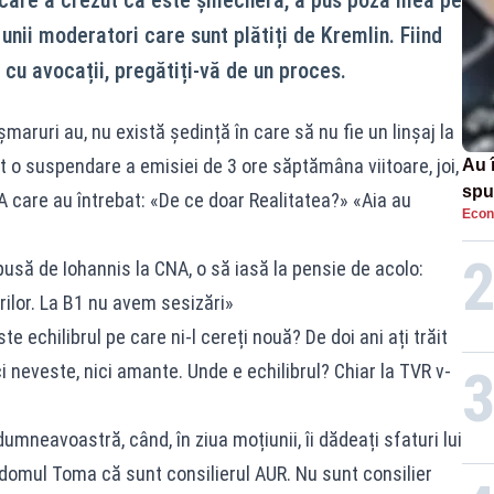
 unii moderatori care sunt plătiți de Kremlin. Fiind
cu avocații, pregătiți-vă de un proces.
aruri au, nu există ședință în care să nu fie un linșaj la
 o suspendare a emisiei de 3 ore săptămâna viitoare, joi,
Au 
spu
 care au întrebat: «De ce doar Realitatea?» «Aia au
Econ
pas
usă de Iohannis la CNA, o să iasă la pensie de acolo:
rilor. La B1 nu avem sesizări»
e echilibrul pe care ni-l cereți nouă? De doi ani ați trăit
i neveste, nici amante. Unde e echilibrul? Chiar la TVR v-
mneavoastră, când, în ziua moțiunii, îi dădeați sfaturi lui
domul Toma că sunt consilierul AUR. Nu sunt consilier