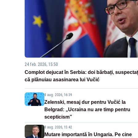
24 feb. 2026, 15:50
Complot dejucat în Serbia: doi bărbați, suspectaț
că plănuiau asasinarea lui Vučić
8 aug. 2026, 16:39
Zelenski, mesaj dur pentru Vučić la
Belgrad: „Ucraina nu are timp pentru
scepticism”
8 aug. 2026, 15:42
Mutare importantă în Ungaria. Pe cine