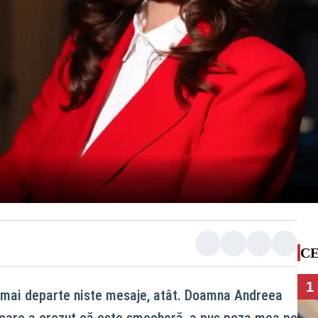
CE
1
 mai departe niste mesaje, atât. Doamna Andreea
, care a crezut că este șmecheră, a pus poza mea pe