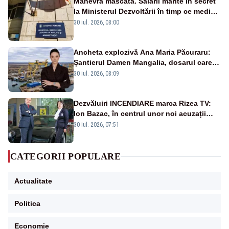
Manevră mascată. Salarii mărite în secret
la Ministerul Dezvoltării în timp ce medicii
ies în stradă
30 iul. 2026, 08:00
Ancheta explozivă Ana Maria Păcuraru:
Șantierul Damen Mangalia, dosarul care
scufundă apărarea României
30 iul. 2026, 08:09
Dezvăluiri INCENDIARE marca Rizea TV:
Ion Bazac, în centrul unor noi acuzații
publice
30 iul. 2026, 07:51
CATEGORII POPULARE
Actualitate
Politica
Economie