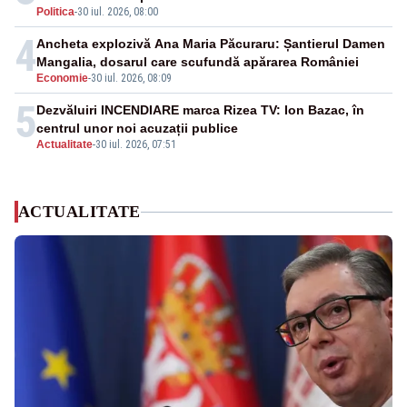
Politica
-
30 iul. 2026, 08:00
4
Ancheta explozivă Ana Maria Păcuraru: Șantierul Damen
Mangalia, dosarul care scufundă apărarea României
Economie
-
30 iul. 2026, 08:09
5
Dezvăluiri INCENDIARE marca Rizea TV: Ion Bazac, în
centrul unor noi acuzații publice
Actualitate
-
30 iul. 2026, 07:51
ACTUALITATE