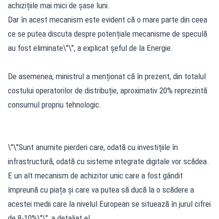
achizițiile mai mici de șase luni.
Dar în acest mecanism este evident că o mare parte din ceea
ce se putea discuta despre potențiale mecanisme de speculă
au fost eliminate\"\", a explicat șeful de la Energie.
De asemenea, ministrul a menționat că în prezent, din totalul
costului operatorilor de distribuție, aproximativ 20% reprezintă
consumul propriu tehnologic.
\"\"Sunt anumite pierderi care, odată cu investițiile în
infrastructură, odată cu sisteme integrate digitale vor scădea.
E un alt mecanism de achizitor unic care a fost gândit
împreună cu piața și care va putea să ducă la o scădere a
acestei medii care la nivelul European se situează în jurul cifrei
de 8-10%\"\", a detaliat el.