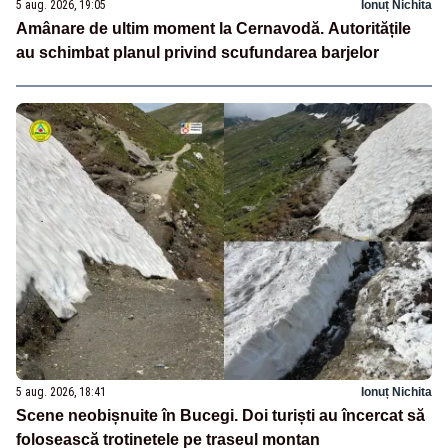
5 aug. 2026, 19:05
Ionuț Nichita
Amânare de ultim moment la Cernavodă. Autoritățile
au schimbat planul privind scufundarea barjelor
5 aug. 2026, 18:41
Ionuț Nichita
Scene neobișnuite în Bucegi. Doi turiști au încercat să
folosească trotinetele pe traseul montan