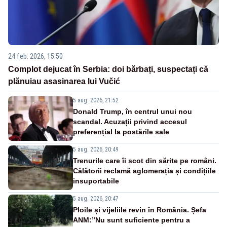
24 feb. 2026, 15:50
Complot dejucat în Serbia: doi bărbați, suspectați că
plănuiau asasinarea lui Vučić
5 aug. 2026, 21:52
Donald Trump, în centrul unui nou
scandal. Acuzații privind accesul
preferențial la postările sale
5 aug. 2026, 20:49
Trenurile care îi scot din sărite pe români.
Călătorii reclamă aglomerația și condițiile
insuportabile
5 aug. 2026, 20:47
Ploile și vijeliile revin în România. Șefa
ANM:”Nu sunt suficiente pentru a