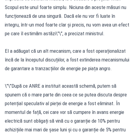
Scopul este unul foarte simplu. Niciuna din aceste măsuri nu
funcționează de una singură. Dacă ele nu vor fi luate în
integru, într-un mod foarte clar și precis, nu vom avea un efect
pe care îl estimăm astăzi\"\", a precizat ministrul.
El a adăugat că un alt mecanism, care a fost operaționalizat
încă de la începutul discuțiilor, a fost extinderea mecanismului
de garantare a tranzacțiilor de energie pe piața angro.
\"\"După ce ANRE a instituit această schemă, putem să
spunem că o mare parte din ceea ce se putea discuta despre
potențial speculativ al pieței de energie a fost eliminat. În
momentul de față, cei care vor să cumpere în avans energie
electrică sunt obligați să vină cu o garanție de 10% pentru
achizițiile mai mari de șase luni și cu o garanție de 5% pentru