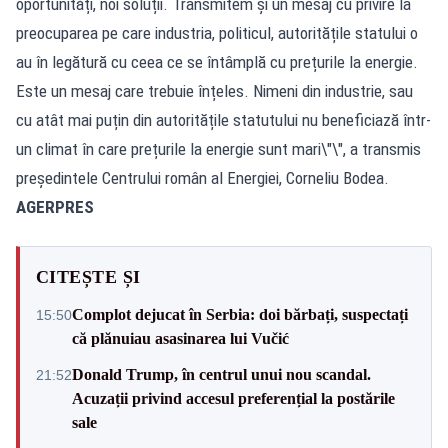
oportunități, noi soluții. Transmitem și un mesaj cu privire la
preocuparea pe care industria, politicul, autoritățile statului o
au în legătură cu ceea ce se întâmplă cu prețurile la energie.
Este un mesaj care trebuie înțeles. Nimeni din industrie, sau
cu atât mai puțin din autoritățile statutului nu beneficiază într-
un climat în care prețurile la energie sunt mari\"\", a transmis
președintele Centrului român al Energiei, Corneliu Bodea.
AGERPRES
CITEȘTE ȘI
Complot dejucat în Serbia: doi bărbați, suspectați
15:50
că plănuiau asasinarea lui Vučić
Donald Trump, în centrul unui nou scandal.
21:52
Acuzații privind accesul preferențial la postările
sale