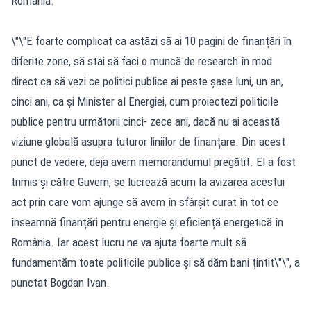
România.
\"\"E foarte complicat ca astăzi să ai 10 pagini de finanțări în
diferite zone, să stai să faci o muncă de research în mod
direct ca să vezi ce politici publice ai peste șase luni, un an,
cinci ani, ca și Minister al Energiei, cum proiectezi politicile
publice pentru următorii cinci- zece ani, dacă nu ai această
viziune globală asupra tuturor liniilor de finanțare. Din acest
punct de vedere, deja avem memorandumul pregătit. El a fost
trimis și către Guvern, se lucrează acum la avizarea acestui
act prin care vom ajunge să avem în sfârșit curat în tot ce
înseamnă finanțări pentru energie și eficiență energetică în
România. Iar acest lucru ne va ajuta foarte mult să
fundamentăm toate politicile publice și să dăm bani țintit\"\", a
punctat Bogdan Ivan.