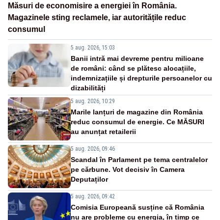
Măsuri de economisire a energiei în România.
Magazinele sting reclamele, iar autoritățile reduc
consumul
5 aug. 2026, 15:03
Banii intră mai devreme pentru milioane
de români: când se plătesc alocațiile,
indemnizațiile și drepturile persoanelor cu
dizabilități
5 aug. 2026, 10:29
Marile lanțuri de magazine din România
reduc consumul de energie. Ce MĂSURI
au anunțat retailerii
5 aug. 2026, 09:46
Scandal în Parlament pe tema centralelor
pe cărbune. Vot decisiv în Camera
Deputaților
5 aug. 2026, 09:42
Comisia Europeană susține că România
nu are probleme cu energia, în timp ce