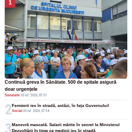
1
Continuă greva în Sănătate. 500 de spitale asigură
doar urgențele
Sanatate
·
30 iul. 2026, 07:51
2
Fermierii ies în stradă, astăzi, în fața Guvernului!
Social
-
30 iul. 2026, 07:54
3
Manevră mascată. Salarii mărite în secret la Ministerul
Dezvoltării în timp ce medicii ies în stradă