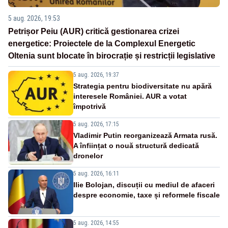
5 aug. 2026, 19:53
Petrișor Peiu (AUR) critică gestionarea crizei
energetice: Proiectele de la Complexul Energetic
Oltenia sunt blocate în birocrație și restricții legislative
5 aug. 2026, 19:37
Strategia pentru biodiversitate nu apără
interesele României. AUR a votat
împotrivă
5 aug. 2026, 17:15
Vladimir Putin reorganizează Armata rusă.
A înființat o nouă structură dedicată
dronelor
5 aug. 2026, 16:11
Ilie Bolojan, discuții cu mediul de afaceri
despre economie, taxe și reformele fiscale
5 aug. 2026, 14:55