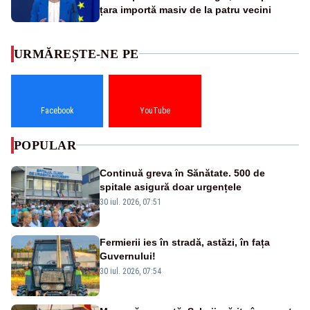
țara importă masiv de la patru vecini
URMĂREȘTE-NE PE
Facebook
YouTube
POPULAR
Continuă greva în Sănătate. 500 de
spitale asigură doar urgențele
30 iul. 2026, 07:51
Fermierii ies în stradă, astăzi, în fața
Guvernului!
30 iul. 2026, 07:54