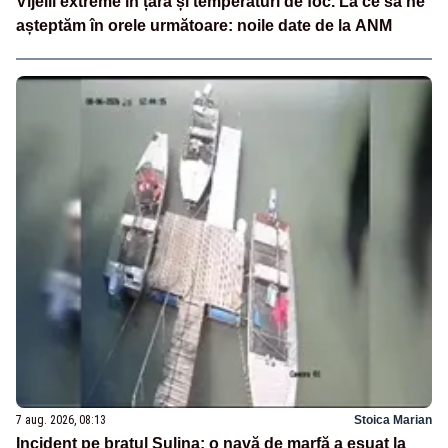
Vijelii extreme în țară și temperaturi de foc. La ce să ne
așteptăm în orele următoare: noile date de la ANM
7 aug. 2026, 08:13
Stoica Marian
Incident pe brațul Sulina: o navă de marfă a eșuat la