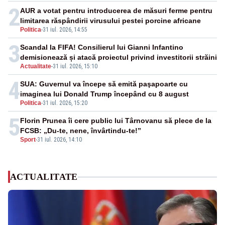
2
AUR a votat pentru introducerea de măsuri ferme pentru
limitarea răspândirii virusului pestei porcine africane
Politica
-
31 iul. 2026, 14:55
3
Scandal la FIFA! Consilierul lui Gianni Infantino
demisionează și atacă proiectul privind investitorii străini
Actualitate
-
31 iul. 2026, 15:10
4
SUA: Guvernul va începe să emită paşapoarte cu
imaginea lui Donald Trump începând cu 8 august
Politica
-
31 iul. 2026, 15:20
5
Florin Prunea îi cere public lui Târnovanu să plece de la
FCSB: „Du-te, nene, învârtindu-te!”
Sport
-
31 iul. 2026, 14:10
ACTUALITATE