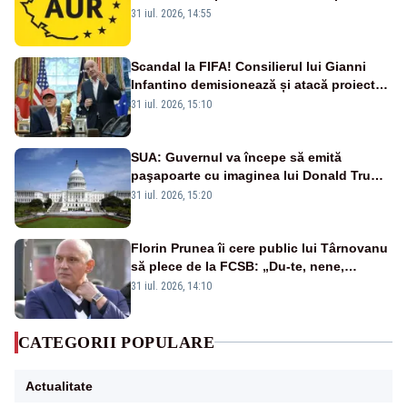
virusului pestei porcine africane
31 iul. 2026, 14:55
Scandal la FIFA! Consilierul lui Gianni
Infantino demisionează și atacă proiectul
privind investitorii străini
31 iul. 2026, 15:10
SUA: Guvernul va începe să emită
paşapoarte cu imaginea lui Donald Trump
începând cu 8 august
31 iul. 2026, 15:20
Florin Prunea îi cere public lui Târnovanu
să plece de la FCSB: „Du-te, nene,
învârtindu-te!”
31 iul. 2026, 14:10
CATEGORII POPULARE
Actualitate