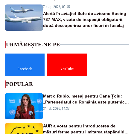
7 aug. 2026, 09:45
Alertă în aviație! Sute de avioane Boeing
737 MAX, vizate de inspecții obligatorii,
după descoperirea unor fisuri în fuselaj
URMĂREȘTE-NE PE
Facebook
YouTube
POPULAR
Marco Rubio, mesaj pentru Oana Țoiu:
„Parteneriatul cu România este puternic
și prețuit”
31 iul. 2026, 14:37
AUR a votat pentru introducerea de
măsuri ferme pentru limitarea răspândirii