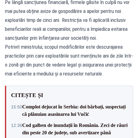
Pe lângă sancțiunea financiară, firmele găsite în culpă nu vor
mai putea obține avize de gospodărire a apelor pentru noi
exploatări timp de cinci ani. Restricția va fi aplicată inclusiv
beneficiarilor reali ai companiilor, pentru a împiedica evitarea
sancțiunilor prin înființarea unor societăți noi.
Potrivit ministrului, scopul modificărilor este descurajarea
practicilor prin care exploatările sunt menținute ani de zile într-
o zonă gri din punct de vedere legal și asigurarea unei protecții
mai eficiente a mediului și a resurselor naturale.
CITEȘTE ȘI
Complot dejucat în Serbia: doi bărbați, suspectați
15:50
că plănuiau asasinarea lui Vučić
Cod galben de inundații în România. Zeci de râuri
12:36
din peste 20 de județe, sub avertizare până