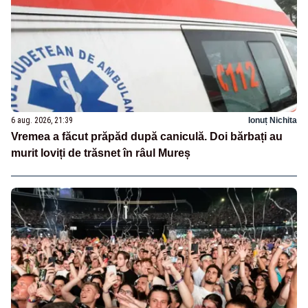
6 aug. 2026, 21:39
Ionuț Nichita
Vremea a făcut prăpăd după caniculă. Doi bărbați au
murit loviți de trăsnet în râul Mureș