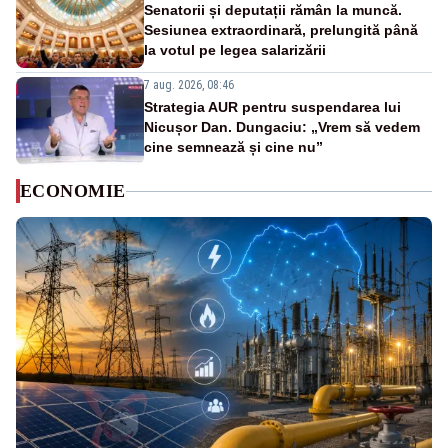
Senatorii și deputații rămân la muncă.
Sesiunea extraordinară, prelungită până
la votul pe legea salarizării
7 aug. 2026, 08:46
Strategia AUR pentru suspendarea lui
Nicușor Dan. Dungaciu: „Vrem să vedem
cine semnează și cine nu”
ECONOMIE