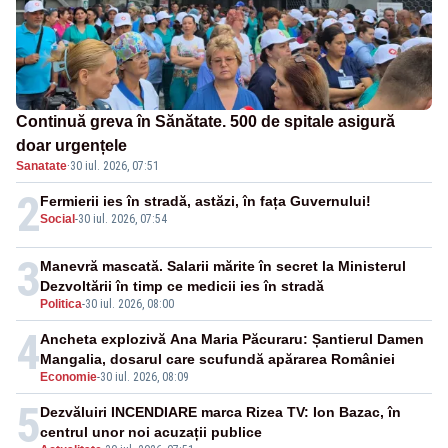
Continuă greva în Sănătate. 500 de spitale asigură
doar urgențele
Sanatate
·
30 iul. 2026, 07:51
2
Fermierii ies în stradă, astăzi, în fața Guvernului!
Social
-
30 iul. 2026, 07:54
3
Manevră mascată. Salarii mărite în secret la Ministerul
Dezvoltării în timp ce medicii ies în stradă
Politica
-
30 iul. 2026, 08:00
4
Ancheta explozivă Ana Maria Păcuraru: Șantierul Damen
Mangalia, dosarul care scufundă apărarea României
Economie
-
30 iul. 2026, 08:09
5
Dezvăluiri INCENDIARE marca Rizea TV: Ion Bazac, în
centrul unor noi acuzații publice