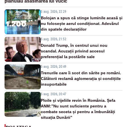
plănuiau asasinarea lui Vučić
5 aug. 2026, 22:29
Bolojan a spus că stinge luminile acasă și
nu folosește aerul condiționat. Adevărul
din spatele declarațiilor
5 aug. 2026, 21:52
Donald Trump, în centrul unui nou
scandal. Acuzații privind accesul
preferențial la postările sale
5 aug. 2026, 20:49
Trenurile care îi scot din sărite pe români.
Călătorii reclamă aglomerația și condițiile
insuportabile
5 aug. 2026, 20:47
Ploile și vijeliile revin în România. Șefa
ANM:”Nu sunt suficiente pentru a
combate seceta și pentru a îmbunătăți
situația Dunării”