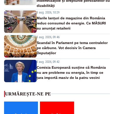
indemnizațiile și drepturile persoanelor cu
dizabilități
5 aug. 2026, 10:29
Marile lanțuri de magazine din România
reduc consumul de energie. Ce MĂSURI
au anunțat retailerii
5 aug. 2026, 09:46
Scandal în Parlament pe tema centralelor
pe cărbune. Vot decisiv în Camera
Deputaților
5 aug. 2026, 09:42
Comisia Europeană susține că România
nu are probleme cu energia, în timp ce
țara importă masiv de la patru vecini
URMĂREȘTE-NE PE