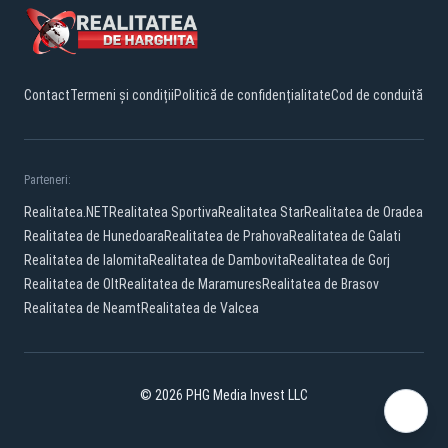
Contact
Termeni și condiții
Politică de confidențialitate
Cod de conduită
Parteneri:
Realitatea.NET
Realitatea Sportiva
Realitatea Star
Realitatea de Oradea
Realitatea de Hunedoara
Realitatea de Prahova
Realitatea de Galati
Realitatea de Ialomita
Realitatea de Dambovita
Realitatea de Gorj
Realitatea de Olt
Realitatea de Maramures
Realitatea de Brasov
Realitatea de Neamt
Realitatea de Valcea
© 2026 PHG Media Invest LLC
Facebook
YouTube