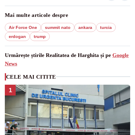
Mai multe articole despre
Air Force One
summit nato
ankara
turcia
erdogan
trump
Urmărește știrile Realitatea de Harghita și pe
Google
News
CELE MAI CITITE
1