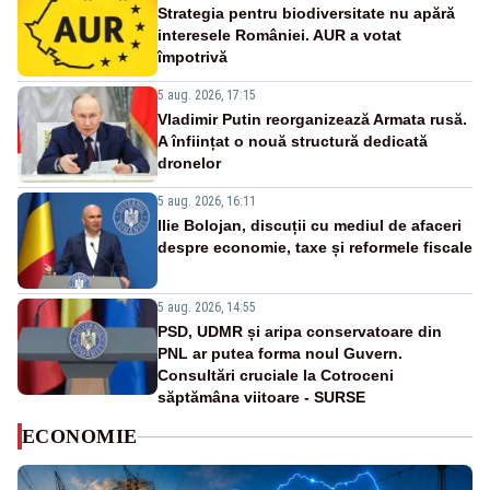
Strategia pentru biodiversitate nu apără
interesele României. AUR a votat
împotrivă
5 aug. 2026, 17:15
Vladimir Putin reorganizează Armata rusă.
A înființat o nouă structură dedicată
dronelor
5 aug. 2026, 16:11
Ilie Bolojan, discuții cu mediul de afaceri
despre economie, taxe și reformele fiscale
5 aug. 2026, 14:55
PSD, UDMR și aripa conservatoare din
PNL ar putea forma noul Guvern.
Consultări cruciale la Cotroceni
săptămâna viitoare - SURSE
ECONOMIE