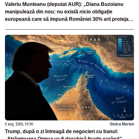
Valeriu Munteanu (deputat AUR): „Diana Buzoianu
manipulează din nou: nu există nicio obligație
europeană care să impună României 30% arii protejate
și 10% protecție strictă”
5 aug. 2026, 10:36
Stoica Marian
Trump, după o zi întreagă de negocieri cu Iranul:
„Strâmtoarea Ormuz va fi deschisă foarte curând”