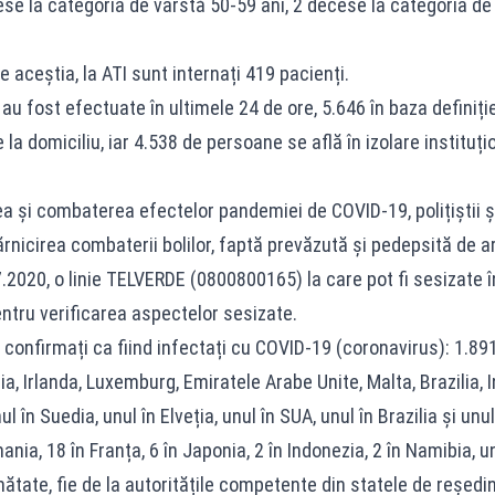
cese la categoria de vârstă 50-59 ani, 2 decese la categoria de
 aceștia, la ATI sunt internați 419 pacienți.
u fost efectuate în ultimele 24 de ore, 5.646 în baza definiției
la domiciliu, iar 4.538 de persoane se află în izolare instituț
ea și combaterea efectelor pandemiei de COVID-19, polițiștii și
dărnicirea combaterii bolilor, faptă prevăzută și pedepsită de a
.2020, o linie TELVERDE (0800800165) la care pot fi sesizate î
pentru verificarea aspectelor sesizate.
confirmați ca fiind infectați cu COVID-19 (coronavirus): 1.891 în
Tunisia, Irlanda, Luxemburg, Emiratele Arabe Unite, Malta, Braz
nul în Suedia, unul în Elveția, unul în SUA, unul în Brazilia și u
ia, 18 în Franța, 6 în Japonia, 2 în Indonezia, 2 în Namibia, u
ătate, fie de la autoritățile competente din statele de reședin