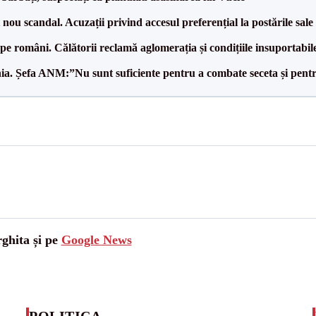
ou scandal. Acuzații privind accesul preferențial la postările sale
e pe români. Călătorii reclamă aglomerația și condițiile insuportabil
mânia. Șefa ANM:”Nu sunt suficiente pentru a combate seceta și pent
rghita și pe
Google News