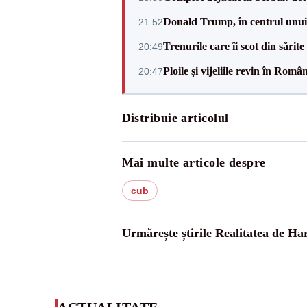
Donald Trump, în centrul unui n
21:52
Trenurile care îi scot din sărit
20:49
Ploile și vijeliile revin în Ro
20:47
Distribuie articolul
Mai multe articole despre
cub
Urmărește știrile Realitatea de Ha