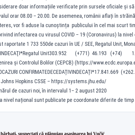
siderare doar informațiile verificate prin sursele oficiale și 
ervalul orar 08.00 – 20.00. De asemenea, românii aflați în străi
nteres, vor fi aduse la cunoștința publicului în cel mai scurt ti
rivind infectarea cu virusul COVID – 19 (Coronavirus) la nivel 
 raportate 1 733 550de cazuri în UE / SEE, Regatul Unit, Monaco
ȚIVINDECAŢI*Regatul Unit303.952 (+771) 46.193 
nirea și Controlul Bolilor (CEPCB) (https://www.ecdc.europa.
0CAZURI CONFIRMATEDECEDAȚIVINDECAȚI*17.841.669 (+262.4
e Johns Hopkins CSSE – https://systems.jhu.edu/
ărul de cazuri noi, în intervalul 1– 2 august 2020
a nivel național sunt publicate pe coordonate diferite de timp
bărbați, suspectați că plănuiau asasinarea lui Vučić