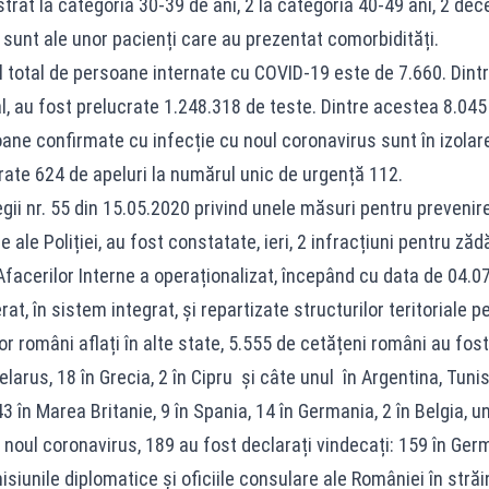
strat la categoria 30-39 de ani, 2 la categoria 40-49 ani, 2 de
sunt ale unor pacienți care au prezentat comorbidități.
ul total de persoane internate cu COVID-19 este de 7.660. Dintre
l, au fost prelucrate 1.248.318 de teste. Dintre acestea 8.045 a
ane confirmate cu infecție cu noul coronavirus sunt în izolare 
trate 624 de apeluri la numărul unic de urgență 112.
gii nr. 55 din 15.05.2020 privind unele măsuri pentru prevenir
e ale Poliției, au fost constatate, ieri, 2 infracțiuni pentru ză
facerilor Interne a operaționalizat, începând cu data de 04.07
at, în sistem integrat, și repartizate structurilor teritoriale 
r români aflați în alte state, 5.555 de cetățeni români au fost 
în Belarus, 18 în Grecia, 2 în Cipru și câte unul în Argentina, 
, 43 în Marea Britanie, 9 în Spania, 14 în Germania, 2 în Belgia, u
noul coronavirus, 189 au fost declarați vindecați: 159 în German
iunile diplomatice și oficiile consulare ale României în străin