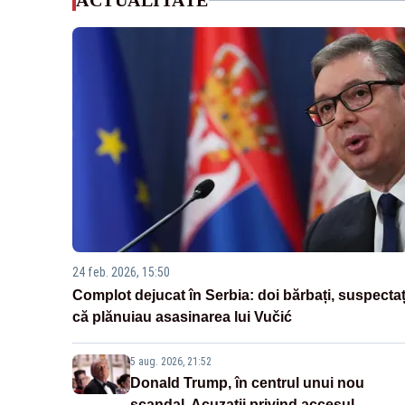
ACTUALITATE
24 feb. 2026, 15:50
Complot dejucat în Serbia: doi bărbați, suspectaț
că plănuiau asasinarea lui Vučić
5 aug. 2026, 21:52
Donald Trump, în centrul unui nou
scandal. Acuzații privind accesul