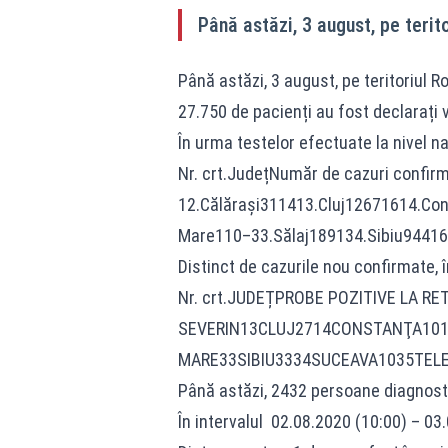
Până astăzi, 3 august, pe teri
Până astăzi, 3 august, pe teritoriul 
27.750 de pacienți au fost declarați 
În urma testelor efectuate la nivel na
Nr. crt.JudețNumăr de cazuri conf
12.Călărași311413.Cluj12671614.C
Mare110–33.Sălaj189134.Sibiu9441
Distinct de cazurile nou confirmate, î
Nr. crt.JUDEȚPROBE POZITIVE LA
SEVERIN13CLUJ2714CONSTANŢA101
MARE33SIBIU3334SUCEAVA1035TELE
Până astăzi, 2432 persoane diagnost
În intervalul 02.08.2020 (10:00) – 03.