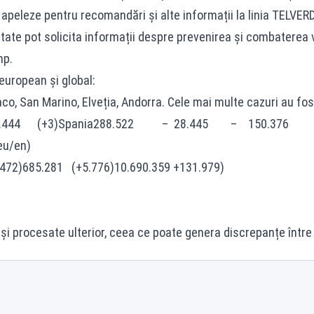
să apeleze pentru recomandări și alte informații la linia TELV
nătate pot solicita informații despre prevenirea și combaterea v
mp.
european și global:
, San Marino, Elveția, Andorra. Cele mai multe cazuri au fost î
(+74) 1.444 (+3)Spania288.522 – 28.445 – 150.3
eu/en)
72)685.281 (+5.776)10.690.359 +131.979)
 și procesate ulterior, ceea ce poate genera discrepanțe între 