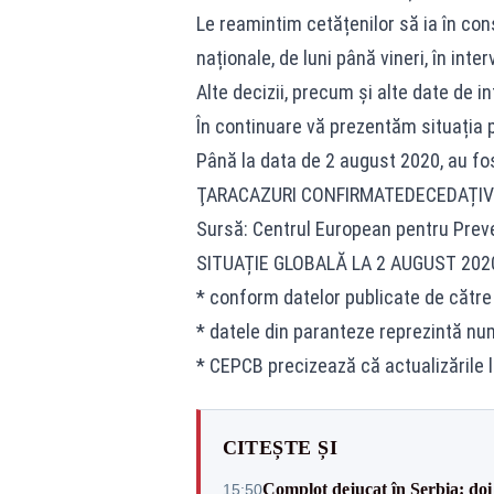
Le reamintim cetățenilor să ia în con
naționale, de luni până vineri, în int
Alte decizii, precum și alte date de i
În continuare vă prezentăm situația p
Până la data de 2 august 2020, au fost
ŢARACAZURI CONFIRMATEDECEDA
Sursă: Centrul European pentru Preve
SITUAȚIE GLOBALĂ LA 2 AUGUST 202
* conform datelor publicate de cătr
* datele din paranteze reprezintă num
* CEPCB precizează că actualizările l
CITEȘTE ȘI
Complot dejucat în Serbia: doi 
15:50