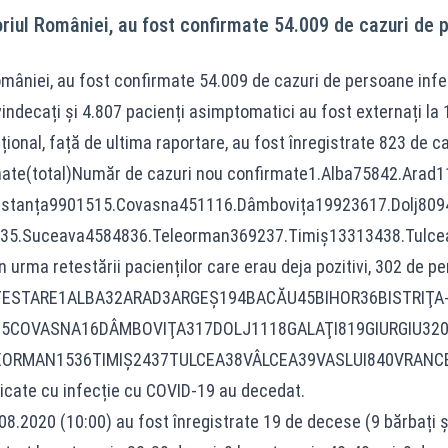
toriul României, au fost confirmate 54.009 de cazuri de 
României, au fost confirmate 54.009 de cazuri de persoane inf
vindecați și 4.807 pacienți asimptomatici au fost externați la 
țional, față de ultima raportare, au fost înregistrate 823 de ca
irmate(total)Număr de cazuri nou confirmate1.Alba75842.A
onstanța9901515.Covasna451116.Dâmbovița19923617.Dolj809
635.Suceava4584836.Teleorman369237.Timiș13313438.Tulce
n urma retestării pacienților care erau deja pozitivi, 302 de pe
 RETESTARE1ALBA32ARAD3ARGEŞ194BACĂU45BIHOR36BISTR
5COVASNA16DÂMBOVIŢA317DOLJ1118GALAŢI819GIURGIU32
ORMAN1536TIMIŞ2437TULCEA38VÂLCEA39VASLUI840VRANCE
icate cu infecție cu COVID-19 au decedat.
08.2020 (10:00) au fost înregistrate 19 de decese (9 bărbați și 1