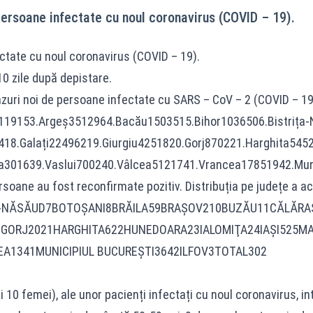
persoane infectate cu noul coronavirus (COVID – 19).
ectate cu noul coronavirus (COVID – 19).
10 zile după depistare.
zuri noi de persoane infectate cu SARS – CoV – 2 (COVID – 19), a
rad1119153.Argeș3512964.Bacău1503515.Bihor1036506.Bistri
418.Galați22496219.Giurgiu4251820.Gorj870221.Harghita5
a301639.Vaslui700240.Vâlcea5121741.Vrancea17851942.Mu
rsoane au fost reconfirmate pozitiv. Distribuția pe județe a ace
IŢA-NĂSĂUD7BOTOŞANI8BRĂILA59BRAŞOV210BUZĂU11CĂLĂRA
0GORJ2021HARGHITA622HUNEDOARA23IALOMIŢA24IAŞI525
A1341MUNICIPIUL BUCUREŞTI3642ILFOV3TOTAL302
0 femei), ale unor pacienți infectați cu noul coronavirus, inter