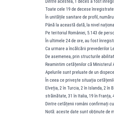
Dintre acestea, 1 deces a fost înregi
Toate cele 19 de decese înregistrate 
În unitățile sanitare de profil, număr
Până la această dată, la nivel naționa
Pe teritoriul României, 5.143 de perso
În ultimele 24 de ore, au fost înregis
Ca urmare a încălcării prevederilor Le
De asemenea, prin structurile abilitat
Reamintim cetățenilor că Ministerul A
Apelurile sunt preluate de un dispecer
În ceea ce privește situația cetățenilo
Elveția, 2 în Turcia, 2 în Islanda, 2 
străinătate, 31 în Italia, 19 în Franța
Dintre cetățenii români confirmați cu 
Notă: aceste date sunt obținute de mis