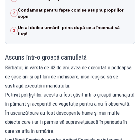
Condamnat pentru fapte comise asupra propriilor
2
copii
Un al doilea urmărit, prins după ce a încercat să
3
fugă
Ascuns într-o groapă camuflată
Bărbatul, în vârstă de 42 de ani, avea de executat o pedeapsă
de șase ani și opt luni de închisoare, însă reușise să se
sustragă executării mandatului.
Potrivit polițiștilor, acesta a fost găsit într-o groapă amenajată
în pământ și acoperită cu vegetație pentru a nu fi observată.
În ascunzătoare au fost descoperite haine și mai multe
obiecte care i-ar fi permis să supraviețuiască în perioada în
care se afla în urmărire.
Luptătorii Serviciului pentru Acțiuni Speciale au intervenit