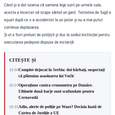
Când și-a dat seama că oamenii legii sunt pe urmele sale,
acesta a încercat să scape sărind un gard. Tentativa de fugă a
eșuat după ce s-a accidentat la un picior și nu a mai putut
continua deplasarea.
Și el a fost preluat de polițiști și dus la sediul instituției pentru
executarea pedepsei dispuse de instanță.
CITEȘTE ȘI
Complot dejucat în Serbia: doi bărbați, suspectați
15:50
că plănuiau asasinarea lui Vučić
Operațiune contra cronometru pe Dunăre.
20:07
Ultimele două barje sunt scufundate pentru
Cernavodă
Adio, alerte de poliție pe Waze? Decizia luată de
18:31
Curtea de Justiție a UE