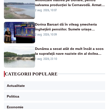
salvarea producției la Cernavodă. Armata
va detona o stâncă și va devia apa
2 aug. 2026, 10:07
fluviului - IMAGINI AERIENE
Dorina Barcari dă în vileag șmecheria
înghețării pensiilor. Sumele uriașe
pierdute de fiecare român
2 aug. 2026, 10:09
Dunărea a secat atât de mult încât a scos
la suprafață nave naziste din al doilea
război mondial
1 aug. 2026, 23:10
CATEGORII POPULARE
Actualitate
Politica
Economie