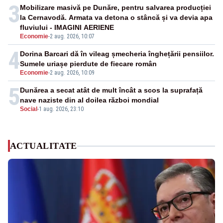
3
Mobilizare masivă pe Dunăre, pentru salvarea producției
la Cernavodă. Armata va detona o stâncă și va devia apa
fluviului - IMAGINI AERIENE
Economie
-
2 aug. 2026, 10:07
4
Dorina Barcari dă în vileag șmecheria înghețării pensiilor.
Sumele uriașe pierdute de fiecare român
Economie
-
2 aug. 2026, 10:09
5
Dunărea a secat atât de mult încât a scos la suprafață
nave naziste din al doilea război mondial
Social
-
1 aug. 2026, 23:10
ACTUALITATE