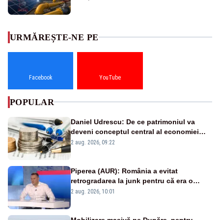
URMĂREȘTE-NE PE
Facebook
YouTube
POPULAR
Daniel Udrescu: De ce patrimoniul va
deveni conceptul central al economiei
viitoare?
2 aug. 2026, 09:22
Piperea (AUR): România a evitat
retrogradarea la junk pentru că era o
catastrofă pentru bănci și fondurile de
2 aug. 2026, 10:01
pensii
Mobilizare masivă pe Dunăre, pentru