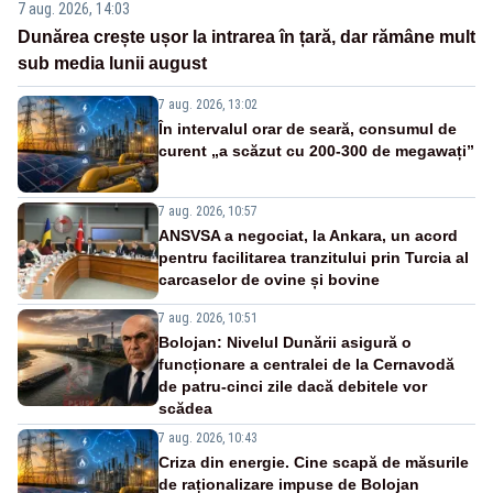
7 aug. 2026, 14:03
Dunărea crește ușor la intrarea în țară, dar rămâne mult
sub media lunii august
7 aug. 2026, 13:02
În intervalul orar de seară, consumul de
curent „a scăzut cu 200-300 de megawați”
7 aug. 2026, 10:57
ANSVSA a negociat, la Ankara, un acord
pentru facilitarea tranzitului prin Turcia al
carcaselor de ovine și bovine
7 aug. 2026, 10:51
Bolojan: Nivelul Dunării asigură o
funcționare a centralei de la Cernavodă
de patru-cinci zile dacă debitele vor
scădea
7 aug. 2026, 10:43
Criza din energie. Cine scapă de măsurile
de raționalizare impuse de Bolojan