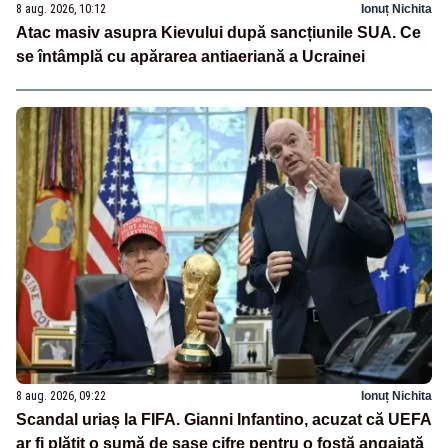
8 aug. 2026, 10:12
Ionuț Nichita
Atac masiv asupra Kievului după sancțiunile SUA. Ce
se întâmplă cu apărarea antiaeriană a Ucrainei
8 aug. 2026, 09:22
Ionuț Nichita
Scandal uriaș la FIFA. Gianni Infantino, acuzat că UEFA
ar fi plătit o sumă de șase cifre pentru o fostă angajată