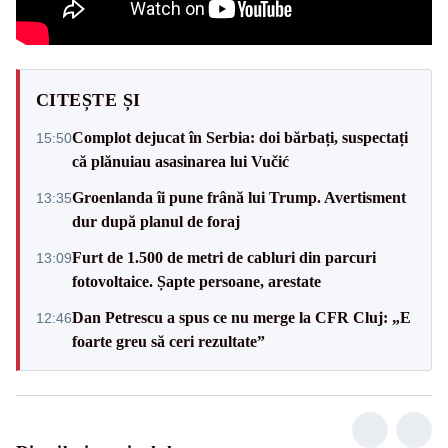
CITEȘTE ȘI
Complot dejucat în Serbia: doi bărbați, suspectați
15:50
că plănuiau asasinarea lui Vučić
Groenlanda îi pune frână lui Trump. Avertisment
13:35
dur după planul de foraj
Furt de 1.500 de metri de cabluri din parcuri
13:09
fotovoltaice. Șapte persoane, arestate
Dan Petrescu a spus ce nu merge la CFR Cluj: „E
12:46
foarte greu să ceri rezultate”