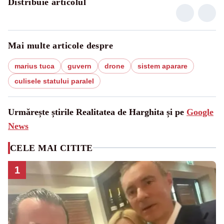
Distribuie articolul
Mai multe articole despre
marius tuca
guvern
drone
sistem aparare
culisele statului paralel
Urmărește știrile Realitatea de Harghita și pe
Google
News
CELE MAI CITITE
1