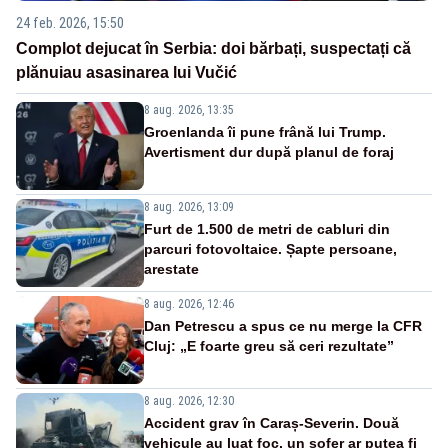
24 feb. 2026, 15:50
Complot dejucat în Serbia: doi bărbați, suspectați că
plănuiau asasinarea lui Vučić
8 aug. 2026, 13:35
Groenlanda îi pune frână lui Trump.
Avertisment dur după planul de foraj
8 aug. 2026, 13:09
Furt de 1.500 de metri de cabluri din
parcuri fotovoltaice. Șapte persoane,
arestate
8 aug. 2026, 12:46
Dan Petrescu a spus ce nu merge la CFR
Cluj: „E foarte greu să ceri rezultate”
8 aug. 2026, 12:30
Accident grav în Caraș-Severin. Două
vehicule au luat foc, un șofer ar putea fi