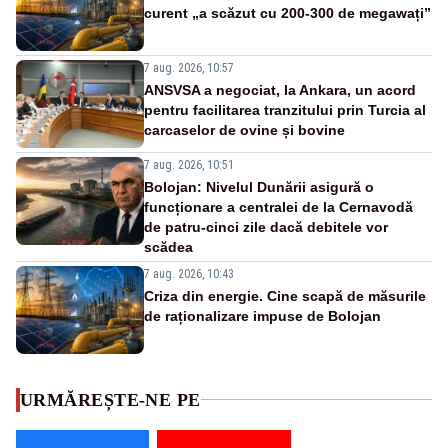
curent „a scăzut cu 200-300 de megawați”
7 aug. 2026, 10:57
ANSVSA a negociat, la Ankara, un acord
pentru facilitarea tranzitului prin Turcia al
carcaselor de ovine și bovine
7 aug. 2026, 10:51
Bolojan: Nivelul Dunării asigură o
funcționare a centralei de la Cernavodă
de patru-cinci zile dacă debitele vor
scădea
7 aug. 2026, 10:43
Criza din energie. Cine scapă de măsurile
de raționalizare impuse de Bolojan
URMĂREȘTE-NE PE