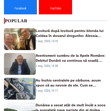
Facebook
YouTube
POPULAR
Lovitură după lovitură pentru blonda lui
Coldea în dosarul drogurilor. Alessia
Păcuraru explică decizia magistraților
1 aug. 2026, 14:39
Avertisment sumbru de la Apele Române:
Debitul Dunării va continua să scadă.
Cernavodă s-ar putea închide în 4 zile
1 aug. 2026, 18:08
Au închis centralele pe cărbune, acum
spun că au nevoie de ele. Cum se
pasează vina în plină criză energetică
1 aug. 2026, 18:11
Dunărea a secat atât de mult încât a scos
la suprafață nave naziste din al doilea