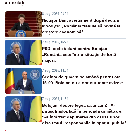
autorități
8 aug. 2026, 08:51
Nicușor Dan, avertisment după decizia
Moody’s: „România trebuie să revină la
creștere economică”
7 aug. 2026, 15:26
PSD, replică dură pentru Bolojan:
„România este într-o situație de forță
majoră”
7 aug. 2026, 14:51
Ședința de guvern se amână pentru ora
15:00. Bolojan nu a obținut toate avizele
7 aug. 2026, 11:51
Bolojan, despre legea salarizării: „Ar
putea fi adoptată în perioada următoare.
S-a întârziat depunerea din cauza unor
discursuri iresponsabile în spaţiul public”