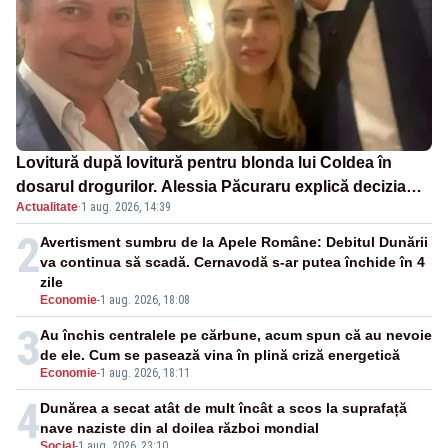
Lovitură după lovitură pentru blonda lui Coldea în
dosarul drogurilor. Alessia Păcuraru explică decizia
Actualitate
·
1 aug. 2026, 14:39
magistraților
2
Avertisment sumbru de la Apele Române: Debitul Dunării
va continua să scadă. Cernavodă s-ar putea închide în 4
zile
Economie
-
1 aug. 2026, 18:08
3
Au închis centralele pe cărbune, acum spun că au nevoie
de ele. Cum se pasează vina în plină criză energetică
Economie
-
1 aug. 2026, 18:11
4
Dunărea a secat atât de mult încât a scos la suprafață
nave naziste din al doilea război mondial
Social
-
1 aug. 2026, 23:10