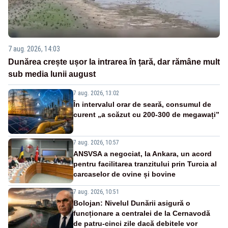
7 aug. 2026, 14:03
Dunărea crește ușor la intrarea în țară, dar rămâne mult
sub media lunii august
7 aug. 2026, 13:02
În intervalul orar de seară, consumul de
curent „a scăzut cu 200-300 de megawați”
7 aug. 2026, 10:57
ANSVSA a negociat, la Ankara, un acord
pentru facilitarea tranzitului prin Turcia al
carcaselor de ovine și bovine
7 aug. 2026, 10:51
Bolojan: Nivelul Dunării asigură o
funcționare a centralei de la Cernavodă
de patru-cinci zile dacă debitele vor