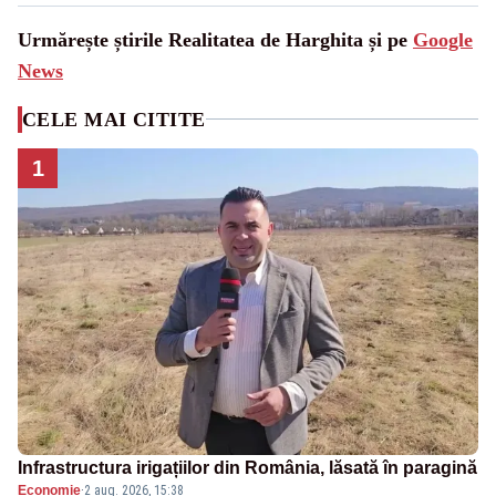
Urmărește știrile Realitatea de Harghita și pe
Google
News
CELE MAI CITITE
1
Infrastructura irigațiilor din România, lăsată în paragină
Economie
·
2 aug. 2026, 15:38