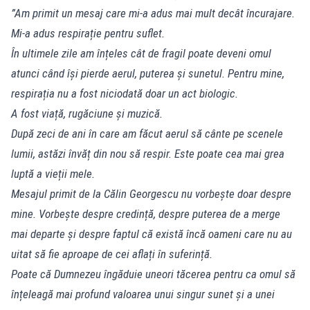
”Am primit un mesaj care mi-a adus mai mult decât încurajare.
Mi-a adus respirație pentru suflet.
În ultimele zile am înțeles cât de fragil poate deveni omul
atunci când își pierde aerul, puterea și sunetul. Pentru mine,
respirația nu a fost niciodată doar un act biologic.
A fost viață, rugăciune și muzică.
După zeci de ani în care am făcut aerul să cânte pe scenele
lumii, astăzi învăț din nou să respir. Este poate cea mai grea
luptă a vieții mele.
Mesajul primit de la Călin Georgescu nu vorbește doar despre
mine. Vorbește despre credință, despre puterea de a merge
mai departe și despre faptul că există încă oameni care nu au
uitat să fie aproape de cei aflați în suferință.
Poate că Dumnezeu îngăduie uneori tăcerea pentru ca omul să
înțeleagă mai profund valoarea unui singur sunet și a unei