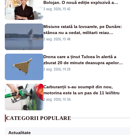
Bolojan. O nouă ediție explozivă a
emisiunii „Miza Zilei” la Realitatea PLUS
2 aug. 2026, 15:42
Misiune ratată la Izvoarele, pe Dunăre:
stânca nu a cedat, militarii reiau
detonările luni – VIDEO
2 aug. 2026, 15:48
Drona care a ținut Tulcea în alertă a
zburat 20 de minute deasupra apelor
României. Au fost ridicate două F-16
2 aug. 2026, 19:28
Carburanții s-au scumpit din nou,
motorina este la un pas de 11 lei/litru
2 aug. 2026, 15:36
CATEGORII POPULARE
Actualitate