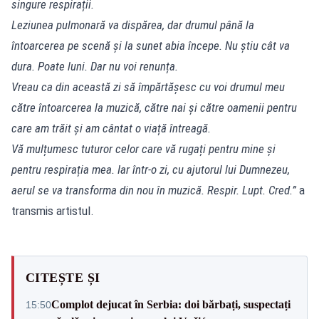
singure respirații.
Leziunea pulmonară va dispărea, dar drumul până la
întoarcerea pe scenă și la sunet abia începe. Nu știu cât va
dura. Poate luni. Dar nu voi renunța.
Vreau ca din această zi să împărtășesc cu voi drumul meu
către întoarcerea la muzică, către nai și către oamenii pentru
care am trăit și am cântat o viață întreagă.
Vă mulțumesc tuturor celor care vă rugați pentru mine și
pentru respirația mea. Iar într-o zi, cu ajutorul lui Dumnezeu,
aerul se va transforma din nou în muzică. Respir. Lupt. Cred.”
a
transmis artistul.
CITEȘTE ȘI
Complot dejucat în Serbia: doi bărbați, suspectați
15:50