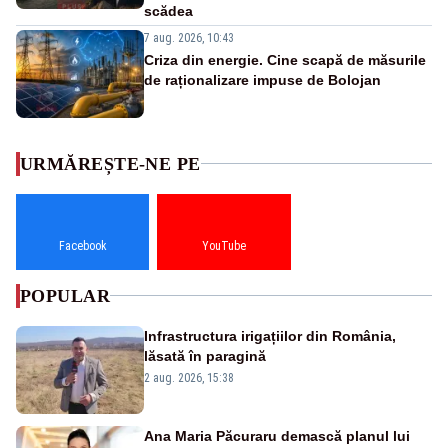
scădea
7 aug. 2026, 10:43
Criza din energie. Cine scapă de măsurile
de raționalizare impuse de Bolojan
URMĂREȘTE-NE PE
Facebook
YouTube
POPULAR
Infrastructura irigațiilor din România,
lăsată în paragină
2 aug. 2026, 15:38
Ana Maria Păcuraru demască planul lui