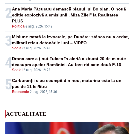
2
Ana Maria Păcuraru demască planul lui Bolojan. O nouă
ediție explozivă a emisiunii „Miza Zilei” la Realitatea
PLUS
Politica
-
2 aug. 2026, 15:42
3
Misiune ratată la Izvoarele, pe Dunăre: stânca nu a cedat,
militarii reiau detonările luni – VIDEO
Social
-
2 aug. 2026, 15:48
4
Drona care a ținut Tulcea în alertă a zburat 20 de minute
deasupra apelor României. Au fost ridicate două F-16
Social
-
2 aug. 2026, 19:28
5
Carburanții s-au scumpit din nou, motorina este la un
pas de 11 lei/litru
Economie
-
2 aug. 2026, 15:36
ACTUALITATE