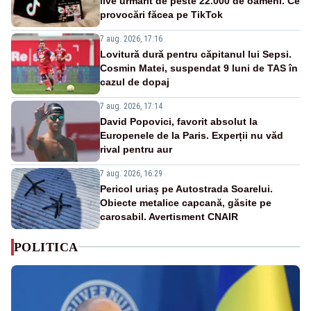
live urmărit de peste 22.000 de oameni. Ce
provocări făcea pe TikTok
7 aug. 2026, 17:16
Lovitură dură pentru căpitanul lui Sepsi.
Cosmin Matei, suspendat 9 luni de TAS în
cazul de dopaj
7 aug. 2026, 17:14
David Popovici, favorit absolut la
Europenele de la Paris. Experții nu văd
rival pentru aur
7 aug. 2026, 16:29
Pericol uriaș pe Autostrada Soarelui.
Obiecte metalice capcană, găsite pe
carosabil. Avertisment CNAIR
POLITICA