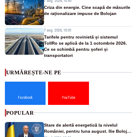
7 aug. 2026, 10:43
Criza din energie. Cine scapă de măsurile
de raționalizare impuse de Bolojan
7 aug. 2026, 10:01
Tarifele pentru rovinietă și sistemul
TollRo se aplică de la 1 octombrie 2026.
Ce se schimbă pentru șoferi și
transportatori
URMĂREȘTE-NE PE
Facebook
YouTube
POPULAR
Stare de alertă energetică la nivelul
României, pentru luna august. Ilie Bolojan