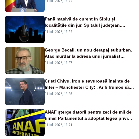
a anunțat importuri și posibile restricții –
31 iul. 2026, 18:29
VIDEO
Pană masivă de curent în Sibiu și
localitățile din jur. Spitalul județean,
semafoarele, rețelele de telefonie, grav
31 iul. 2026, 18:33
afectate
George Becali, un nou derapaj suburban.
Atac murdar la adresa unui jurnalist
sportiv – AUDIO
31 iul. 2026, 18:37
Cristi Chivu, ironie savuroasă înainte de
Inter – Manchester City: „Ar fi frumos să
mai cumpărați și de la noi”
31 iul. 2026, 19:35
ANAF șterge datorii pentru zeci de mii de
firme! Parlamentul a adoptat legea privind
amnistia fiscală
31 iul. 2026, 18:21