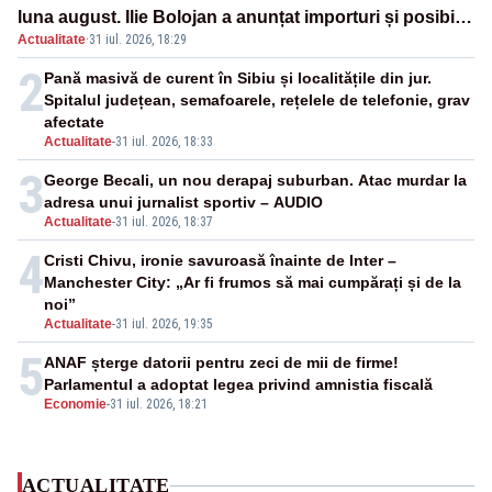
luna august. Ilie Bolojan a anunțat importuri și posibile
Actualitate
·
31 iul. 2026, 18:29
restricții – VIDEO
2
Pană masivă de curent în Sibiu și localitățile din jur.
Spitalul județean, semafoarele, rețelele de telefonie, grav
afectate
Actualitate
-
31 iul. 2026, 18:33
3
George Becali, un nou derapaj suburban. Atac murdar la
adresa unui jurnalist sportiv – AUDIO
Actualitate
-
31 iul. 2026, 18:37
4
Cristi Chivu, ironie savuroasă înainte de Inter –
Manchester City: „Ar fi frumos să mai cumpărați și de la
noi”
Actualitate
-
31 iul. 2026, 19:35
5
ANAF șterge datorii pentru zeci de mii de firme!
Parlamentul a adoptat legea privind amnistia fiscală
Economie
-
31 iul. 2026, 18:21
ACTUALITATE