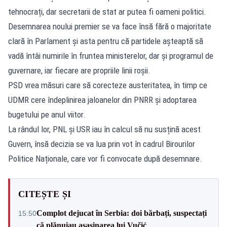
tehnocrați, dar secretarii de stat ar putea fi oameni politici.
Desemnarea noului premier se va face însă fără o majoritate
clară în Parlament și asta pentru că partidele așteaptă să
vadă întâi numirile în fruntea ministerelor, dar și programul de
guvernare, iar fiecare are propriile linii roșii.
PSD vrea măsuri care să corecteze austeritatea, în timp ce
UDMR cere îndeplinirea jaloanelor din PNRR și adoptarea
bugetului pe anul viitor.
La rândul lor, PNL și USR iau în calcul să nu susțină acest
Guvern, însă decizia se va lua prin vot în cadrul Birourilor
Politice Naționale, care vor fi convocate după desemnare.
CITEȘTE ȘI
Complot dejucat în Serbia: doi bărbați, suspectați
15:50
că plănuiau asasinarea lui Vučić