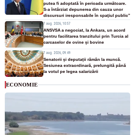
putea fi adoptată în perioada următoare.
S-a întârziat depunerea din cauza unor
discursuri iresponsabile în spaţiul public”
7 aug. 2026, 10:57
ANSVSA a negociat, la Ankara, un acord
pentru facilitarea tranzitului prin Turcia al
carcaselor de ovine și bovine
7 aug. 2026, 09:49
Senatorii și deputații rămân la muncă.
Sesiunea extraordinară, prelungită până
la votul pe legea salarizării
ECONOMIE