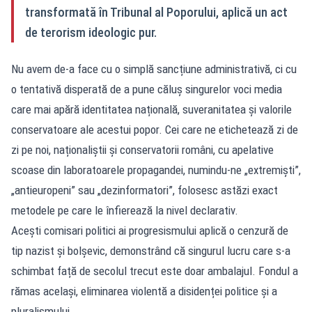
transformată în Tribunal al Poporului, aplică un act
de terorism ideologic pur.
Nu avem de-a face cu o simplă sancțiune administrativă, ci cu
o tentativă disperată de a pune căluș singurelor voci media
care mai apără identitatea națională, suveranitatea și valorile
conservatoare ale acestui popor. Cei care ne etichetează zi de
zi pe noi, naționaliștii și conservatorii români, cu apelative
scoase din laboratoarele propagandei, numindu-ne „extremiști”,
„antieuropeni” sau „dezinformatori”, folosesc astăzi exact
metodele pe care le înfierează la nivel declarativ.
Acești comisari politici ai progresismului aplică o cenzură de
tip nazist și bolșevic, demonstrând că singurul lucru care s-a
schimbat față de secolul trecut este doar ambalajul. Fondul a
rămas același, eliminarea violentă a disidenței politice și a
pluralismului.