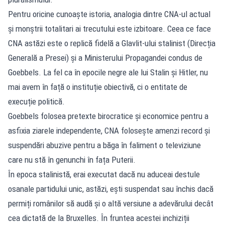
Pentru oricine cunoaște istoria, analogia dintre CNA-ul actual
și monștrii totalitari ai trecutului este izbitoare. Ceea ce face
CNA astăzi este o replică fidelă a Glavlit-ului stalinist (Direcția
Generală a Presei) și a Ministerului Propagandei condus de
Goebbels. La fel ca în epocile negre ale lui Stalin și Hitler, nu
mai avem în față o instituție obiectivă, ci o entitate de
execuție politică.
Goebbels folosea pretexte birocratice și economice pentru a
asfixia ziarele independente, CNA folosește amenzi record și
suspendări abuzive pentru a băga în faliment o televiziune
care nu stă în genunchi în fața Puterii.
În epoca stalinistă, erai executat dacă nu aduceai destule
osanale partidului unic, astăzi, ești suspendat sau închis dacă
permiți românilor să audă și o altă versiune a adevărului decât
cea dictată de la Bruxelles. În fruntea acestei inchiziții