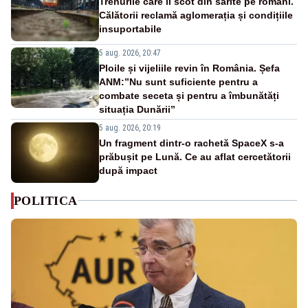
Trenurile care îi scot din sărite pe români.
Călătorii reclamă aglomerația și condițiile
insuportabile
5 aug. 2026, 20:47
Ploile și vijeliile revin în România. Șefa
ANM:”Nu sunt suficiente pentru a
combate seceta și pentru a îmbunătăți
situația Dunării”
5 aug. 2026, 20:19
Un fragment dintr-o rachetă SpaceX s-a
prăbușit pe Lună. Ce au aflat cercetătorii
după impact
POLITICA