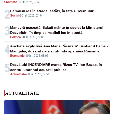
Sanatate
·
30 iul. 2026, 07:51
2
Fermierii ies în stradă, astăzi, în fața Guvernului!
Social
-
30 iul. 2026, 07:54
3
Manevră mascată. Salarii mărite în secret la Ministerul
Dezvoltării în timp ce medicii ies în stradă
Politica
-
30 iul. 2026, 08:00
4
Ancheta explozivă Ana Maria Păcuraru: Șantierul Damen
Mangalia, dosarul care scufundă apărarea României
Economie
-
30 iul. 2026, 08:09
5
Dezvăluiri INCENDIARE marca Rizea TV: Ion Bazac, în
centrul unor noi acuzații publice
Actualitate
-
30 iul. 2026, 07:51
ACTUALITATE