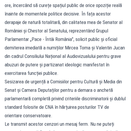
ore, încercând să curețe spațiul public de orice opoziție reală
înainte de momentele politice decisive. În fața acestor
derapaje de natură totalitară, din calitatea mea de Senator al
României și Chestor al Senatului, reprezentând Grupul
Parlamentar „Pace - Întâi România”, solicit public și oficial
demiterea imediată a numiților Mircea Toma și Valentin Jucan
din cadrul Consiliului Național al Audiovizualului pentru grave
abuzuri de putere și partizanat ideologic manifestat în
exercitarea funcției publice.
Sesizarea de urgență a Comisiilor pentru Cultură și Media din
Senat și Camera Deputaților pentru a demara o anchetă
parlamentară completă privind criteriile discriminatorii și dublul
standard folosite de CNA în hărțuirea posturilor TV de
orientare conservatoare.
Le transmit acestor cenzori un mesaj ferm. Nu ne puteți