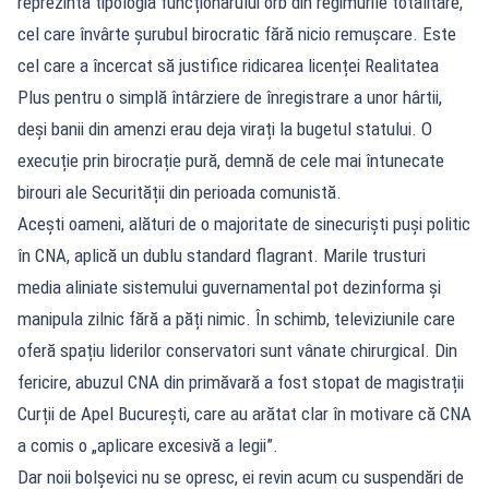
reprezintă tipologia funcționarului orb din regimurile totalitare,
cel care învârte șurubul birocratic fără nicio remușcare. Este
cel care a încercat să justifice ridicarea licenței Realitatea
Plus pentru o simplă întârziere de înregistrare a unor hârtii,
deși banii din amenzi erau deja virați la bugetul statului. O
execuție prin birocrație pură, demnă de cele mai întunecate
birouri ale Securității din perioada comunistă.
Acești oameni, alături de o majoritate de sinecuriști puși politic
în CNA, aplică un dublu standard flagrant. Marile trusturi
media aliniate sistemului guvernamental pot dezinforma și
manipula zilnic fără a păți nimic. În schimb, televiziunile care
oferă spațiu liderilor conservatori sunt vânate chirurgical. Din
fericire, abuzul CNA din primăvară a fost stopat de magistrații
Curții de Apel București, care au arătat clar în motivare că CNA
a comis o „aplicare excesivă a legii”.
Dar noii bolșevici nu se opresc, ei revin acum cu suspendări de