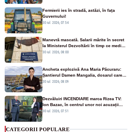
Fermierii ies în stradă, astăzi, în fața
Guvernului!
30 iul. 2026, 07:54
Manevră mascată. Salarii mărite în secret
la Ministerul Dezvoltării în timp ce medicii
ies în stradă
30 iul. 2026, 08:00
Ancheta explozivă Ana Maria Păcuraru:
Șantierul Damen Mangalia, dosarul care
scufundă apărarea României
30 iul. 2026, 08:09
Dezvăluiri INCENDIARE marca Rizea TV:
Ion Bazac, în centrul unor noi acuzații
publice
30 iul. 2026, 07:51
CATEGORII POPULARE