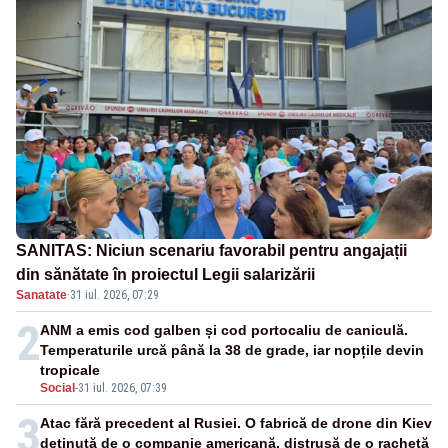
SANITAS: Niciun scenariu favorabil pentru angajații
din sănătate în proiectul Legii salarizării
Sanatate
·
31 iul. 2026, 07:29
2
ANM a emis cod galben și cod portocaliu de caniculă.
Temperaturile urcă până la 38 de grade, iar nopțile devin
tropicale
Social
-
31 iul. 2026, 07:39
3
Atac fără precedent al Rusiei. O fabrică de drone din Kiev
deținută de o companie americană, distrusă de o rachetă