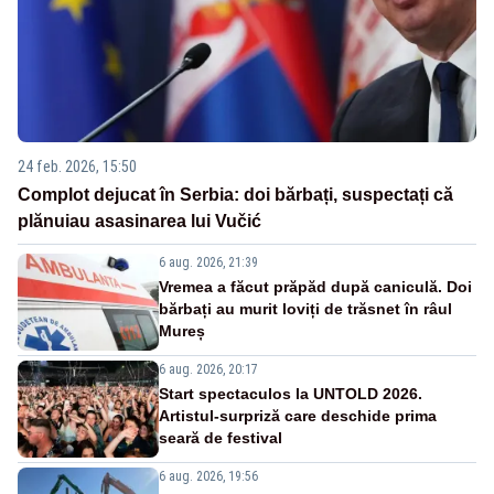
24 feb. 2026, 15:50
Complot dejucat în Serbia: doi bărbați, suspectați că
plănuiau asasinarea lui Vučić
6 aug. 2026, 21:39
Vremea a făcut prăpăd după caniculă. Doi
bărbați au murit loviți de trăsnet în râul
Mureș
6 aug. 2026, 20:17
Start spectaculos la UNTOLD 2026.
Artistul-surpriză care deschide prima
seară de festival
6 aug. 2026, 19:56