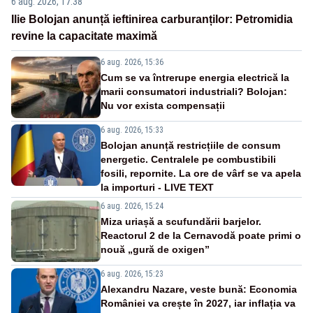
6 aug. 2026, 17:38
Ilie Bolojan anunță ieftinirea carburanților: Petromidia
revine la capacitate maximă
6 aug. 2026, 15:36
Cum se va întrerupe energia electrică la
marii consumatori industriali? Bolojan:
Nu vor exista compensații
6 aug. 2026, 15:33
Bolojan anunță restricțiile de consum
energetic. Centralele pe combustibili
fosili, repornite. La ore de vârf se va apela
la importuri - LIVE TEXT
6 aug. 2026, 15:24
Miza uriașă a scufundării barjelor.
Reactorul 2 de la Cernavodă poate primi o
nouă „gură de oxigen”
6 aug. 2026, 15:23
Alexandru Nazare, veste bună: Economia
României va crește în 2027, iar inflația va