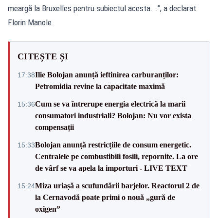
meargă la Bruxelles pentru subiectul acesta...”, a declarat
Florin Manole.
CITEȘTE ȘI
Ilie Bolojan anunță ieftinirea carburanților:
17:38
Petromidia revine la capacitate maximă
Cum se va întrerupe energia electrică la marii
15:36
consumatori industriali? Bolojan: Nu vor exista
compensații
Bolojan anunță restricțiile de consum energetic.
15:33
Centralele pe combustibili fosili, repornite. La ore
de vârf se va apela la importuri - LIVE TEXT
Miza uriașă a scufundării barjelor. Reactorul 2 de
15:24
la Cernavodă poate primi o nouă „gură de
oxigen”