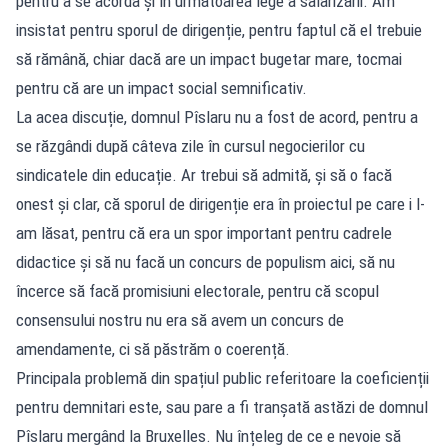
pentru a se acorda și în următoarea lege a salarizării. Am
insistat pentru sporul de dirigenție, pentru faptul că el trebuie
să rămână, chiar dacă are un impact bugetar mare, tocmai
pentru că are un impact social semnificativ.
La acea discuție, domnul Pîslaru nu a fost de acord, pentru a
se răzgândi după câteva zile în cursul negocierilor cu
sindicatele din educație. Ar trebui să admită, și să o facă
onest și clar, că sporul de dirigenție era în proiectul pe care i l-
am lăsat, pentru că era un spor important pentru cadrele
didactice și să nu facă un concurs de populism aici, să nu
încerce să facă promisiuni electorale, pentru că scopul
consensului nostru nu era să avem un concurs de
amendamente, ci să păstrăm o coerență.
Principala problemă din spațiul public referitoare la coeficienții
pentru demnitari este, sau pare a fi tranșată astăzi de domnul
Pîslaru mergând la Bruxelles. Nu înțeleg de ce e nevoie să