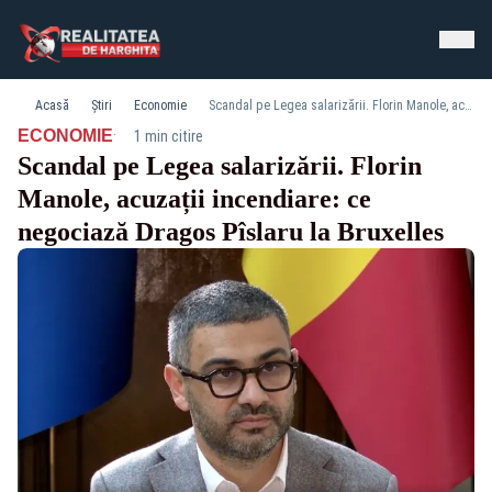
Acasă
Știri
Economie
Scandal pe Legea salarizării. Florin Manole, acuzații incendiare: ce negociază Dragos Pîslaru la Bruxelles
·
ECONOMIE
1 min citire
Scandal pe Legea salarizării. Florin
Manole, acuzații incendiare: ce
negociază Dragos Pîslaru la Bruxelles