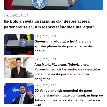
6 aug. 2026, 16:34
Ilie Bolojan evită un răspuns clar despre averea
partenerei sale: „Am respectat întotdeauna legea”
6 aug. 2026, 15:39
Guvernul a adoptat o hotărâre care
aprobă planurile de pregătire pentru
riscuri
6 aug. 2026, 15:18
Ana Maria Păcuraru: Televiziunea
Poporului solicită investigarea deciziilor
luate în această perioadă de criză
enegetică
6 aug. 2026, 11:27
JD Vance anunță negocieri de pace
dificile și îndelungate cu Iranul, în timp ce
Teheranul neagă existența discuțiilor cu
SUA