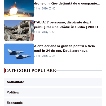
drone din Kiev deținută de o companie
americană, distrusă de o rachetă
31 iul. 2026, 07:40
rusească
ITALIA: 7 persoane, dispărute după
prăbușirea unei clădiri în Sicilia | VIDEO
31 iul. 2026, 07:50
Alertă aeriană la graniță pentru a treia
oară în 24 de ore. Două aeronave
Eurofighter britanice au fost ridicate de la
31 iul. 2026, 07:24
sol
CATEGORII POPULARE
Actualitate
Politica
Economie