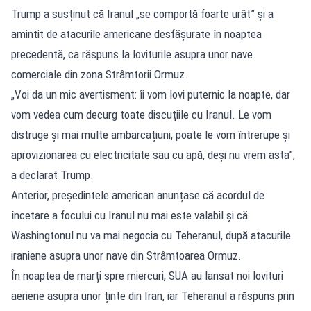
Trump a susținut că Iranul „se comportă foarte urât” și a
amintit de atacurile americane desfășurate în noaptea
precedentă, ca răspuns la loviturile asupra unor nave
comerciale din zona Strâmtorii Ormuz.
„Voi da un mic avertisment: îi vom lovi puternic la noapte, dar
vom vedea cum decurg toate discuțiile cu Iranul. Le vom
distruge și mai multe ambarcațiuni, poate le vom întrerupe și
aprovizionarea cu electricitate sau cu apă, deși nu vrem asta”,
a declarat Trump.
Anterior, președintele american anunțase că acordul de
încetare a focului cu Iranul nu mai este valabil și că
Washingtonul nu va mai negocia cu Teheranul, după atacurile
iraniene asupra unor nave din Strâmtoarea Ormuz.
În noaptea de marți spre miercuri, SUA au lansat noi lovituri
aeriene asupra unor ținte din Iran, iar Teheranul a răspuns prin