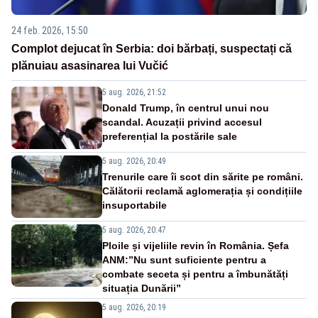
24 feb. 2026, 15:50
Complot dejucat în Serbia: doi bărbați, suspectați că
plănuiau asasinarea lui Vučić
5 aug. 2026, 21:52
Donald Trump, în centrul unui nou
scandal. Acuzații privind accesul
preferențial la postările sale
5 aug. 2026, 20:49
Trenurile care îi scot din sărite pe români.
Călătorii reclamă aglomerația și condițiile
insuportabile
5 aug. 2026, 20:47
Ploile și vijeliile revin în România. Șefa
ANM:”Nu sunt suficiente pentru a
combate seceta și pentru a îmbunătăți
situația Dunării”
5 aug. 2026, 20:19