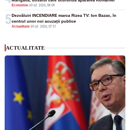
Mangalia, dosarul care scufundă apărarea României
Economie
-
30 iul. 2026, 08:09
5
Dezvăluiri INCENDIARE marca Rizea TV: Ion Bazac, în
centrul unor noi acuzații publice
Actualitate
-
30 iul. 2026, 07:51
ACTUALITATE