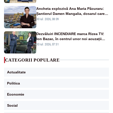
Ancheta explozivă Ana Maria Păcuraru:
Șantierul Damen Mangalia, dosarul care
scufundă apărarea României
30 iul. 2026, 08:09
Dezvăluiri INCENDIARE marca Rizea TV:
Ion Bazac, în centrul unor noi acuzații
publice
30 iul. 2026, 07:51
CATEGORII POPULARE
Actualitate
Politica
Economie
Social