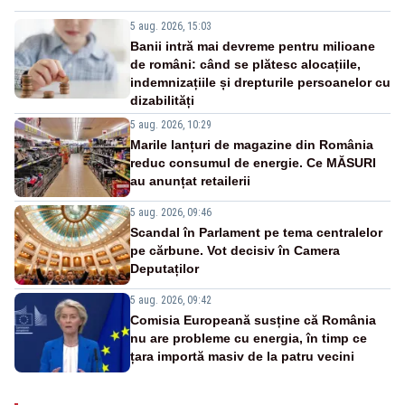
5 aug. 2026, 15:03
Banii intră mai devreme pentru milioane
de români: când se plătesc alocațiile,
indemnizațiile și drepturile persoanelor cu
dizabilități
5 aug. 2026, 10:29
Marile lanțuri de magazine din România
reduc consumul de energie. Ce MĂSURI
au anunțat retailerii
5 aug. 2026, 09:46
Scandal în Parlament pe tema centralelor
pe cărbune. Vot decisiv în Camera
Deputaților
5 aug. 2026, 09:42
Comisia Europeană susține că România
nu are probleme cu energia, în timp ce
țara importă masiv de la patru vecini