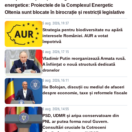
energetice: Proiectele de la Complexul Energetic
Oltenia sunt blocate în birocrație și restricții legislative
5 aug. 2026, 19:37
Strategia pentru biodiversitate nu apără
interesele României. AUR a votat
împotrivă
5 aug. 2026, 17:15
Vladimir Putin reorganizează Armata rusă.
A înființat o nouă structură dedicată
dronelor
5 aug. 2026, 16:11
Ilie Bolojan, discuții cu mediul de afaceri
despre economie, taxe și reformele fiscale
5 aug. 2026, 14:55
PSD, UDMR și aripa conservatoare din
PNL ar putea forma noul Guvern.
Consultări cruciale la Cotroceni