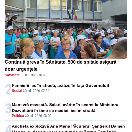
Continuă greva în Sănătate. 500 de spitale asigură
doar urgențele
Sanatate
·
30 iul. 2026, 07:51
2
Fermierii ies în stradă, astăzi, în fața Guvernului!
Social
-
30 iul. 2026, 07:54
3
Manevră mascată. Salarii mărite în secret la Ministerul
Dezvoltării în timp ce medicii ies în stradă
Politica
-
30 iul. 2026, 08:00
4
Ancheta explozivă Ana Maria Păcuraru: Șantierul Damen