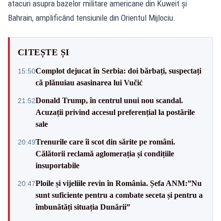
atacuri asupra bazelor militare americane din Kuweit și
Bahrain, amplificând tensiunile din Orientul Mijlociu.
CITEȘTE ȘI
Complot dejucat în Serbia: doi bărbați, suspectați
15:50
că plănuiau asasinarea lui Vučić
Donald Trump, în centrul unui nou scandal.
21:52
Acuzații privind accesul preferențial la postările
sale
Trenurile care îi scot din sărite pe români.
20:49
Călătorii reclamă aglomerația și condițiile
insuportabile
Ploile și vijeliile revin în România. Șefa ANM:”Nu
20:47
sunt suficiente pentru a combate seceta și pentru a
îmbunătăți situația Dunării”