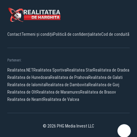
Contact
Termeni și condiții
Politică de confidențialitate
Cod de conduită
Parteneri:
Realitatea.NET
Realitatea Sportiva
Realitatea Star
Realitatea de Oradea
Realitatea de Hunedoara
Realitatea de Prahova
Realitatea de Galati
Realitatea de Ialomita
Realitatea de Dambovita
Realitatea de Gorj
Realitatea de Olt
Realitatea de Maramures
Realitatea de Brasov
Realitatea de Neamt
Realitatea de Valcea
© 2026 PHG Media Invest LLC
Facebook
YouTube