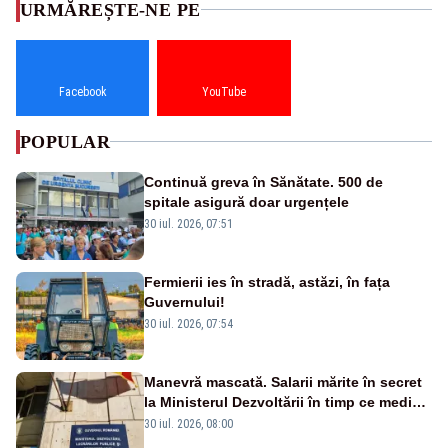
URMĂREȘTE-NE PE
Facebook
YouTube
POPULAR
Continuă greva în Sănătate. 500 de
spitale asigură doar urgențele
30 iul. 2026, 07:51
Fermierii ies în stradă, astăzi, în fața
Guvernului!
30 iul. 2026, 07:54
Manevră mascată. Salarii mărite în secret
la Ministerul Dezvoltării în timp ce medicii
ies în stradă
30 iul. 2026, 08:00