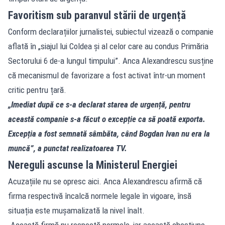
Favoritism sub paranvul stării de urgență
Conform declarațiilor jurnalistei, subiectul vizează o companie
aflată în „siajul lui Coldea și al celor care au condus Primăria
Sectorului 6 de-a lungul timpului”. Anca Alexandrescu susține
că mecanismul de favorizare a fost activat într-un moment
critic pentru țară.
„Imediat după ce s-a declarat starea de urgență, pentru
această companie s-a făcut o excepție ca să poată exporta.
Excepția a fost semnată sâmbăta, când Bogdan Ivan nu era la
muncă”, a punctat realizatoarea TV.
Nereguli ascunse la Ministerul Energiei
Acuzațiile nu se opresc aici. Anca Alexandrescu afirmă că
firma respectivă încalcă normele legale în vigoare, însă
situația este mușamalizată la nivel înalt.
„Această firmă nu respectă normele, iar această chestiune