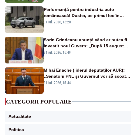
Performanță pentru industria auto
românească! Duster, pe primul loc în
topul vânzărilor din Ucraina
31 iul. 2026, 16:20
Sorin Grindeanu anunță când ar putea fi
învestit noul Guvern: „După 15 august
sunt șanse mai mari”
31 iul. 2026, 16:49
Mihai Enache (liderul deputaților AUR):
„Senatorii PNL și Guvernul vor să scoată
la vânzare bunuri publice pentru a stinge
31 iul. 2026, 15:44
datoriile pentru vaccinurile Pfizer!”
CATEGORII POPULARE
Actualitate
Politica