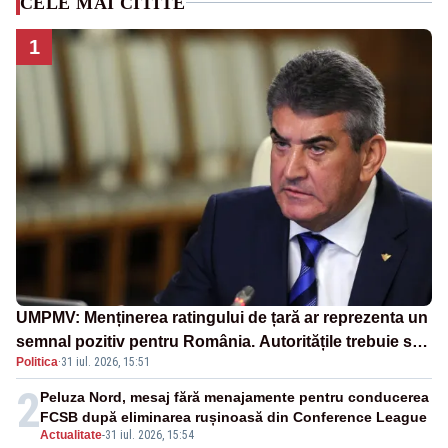
CELE MAI CITITE
1
UMPMV: Menținerea ratingului de țară ar reprezenta un
semnal pozitiv pentru România. Autoritățile trebuie să
Politica
·
31 iul. 2026, 15:51
continue consolidarea stabilității economice și
financiare
2
Peluza Nord, mesaj fără menajamente pentru conducerea
FCSB după eliminarea rușinoasă din Conference League
Actualitate
-
31 iul. 2026, 15:54