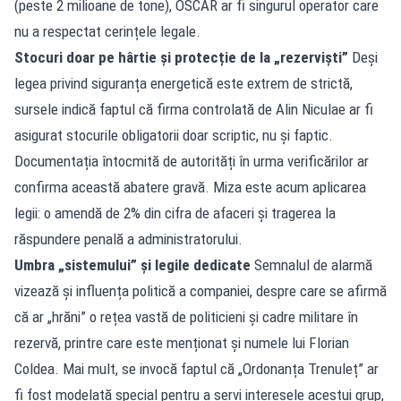
(peste 2 milioane de tone), OSCAR ar fi singurul operator care
nu a respectat cerințele legale.
Stocuri doar pe hârtie și protecție de la „rezerviști”
Deși
legea privind siguranța energetică este extrem de strictă,
sursele indică faptul că firma controlată de Alin Niculae ar fi
asigurat stocurile obligatorii doar scriptic, nu și faptic.
Documentația întocmită de autorități în urma verificărilor ar
confirma această abatere gravă. Miza este acum aplicarea
legii: o amendă de 2% din cifra de afaceri și tragerea la
răspundere penală a administratorului.
Umbra „sistemului” și legile dedicate
Semnalul de alarmă
vizează și influența politică a companiei, despre care se afirmă
că ar „hrăni” o rețea vastă de politicieni și cadre militare în
rezervă, printre care este menționat și numele lui Florian
Coldea. Mai mult, se invocă faptul că „Ordonanța Trenuleț” ar
fi fost modelată special pentru a servi interesele acestui grup,