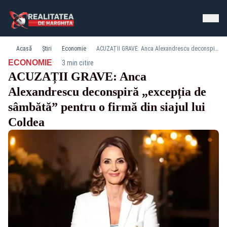
Acasă
Știri
Economie
ACUZAȚII GRAVE: Anca Alexandrescu deconspiră „excepția de sâmbătă” pentru o firmă din siajul lui Coldea
·
ECONOMIE
3 min citire
ACUZAȚII GRAVE: Anca
Alexandrescu deconspiră „excepția de
sâmbătă” pentru o firmă din siajul lui
Coldea