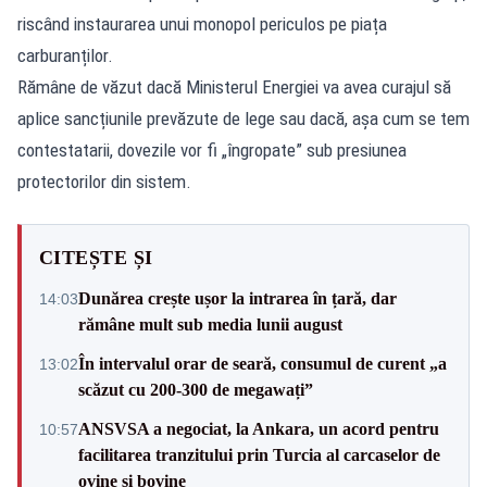
riscând instaurarea unui monopol periculos pe piața
carburanților.
Rămâne de văzut dacă Ministerul Energiei va avea curajul să
aplice sancțiunile prevăzute de lege sau dacă, așa cum se tem
contestatarii, dovezile vor fi „îngropate” sub presiunea
protectorilor din sistem.
CITEȘTE ȘI
Dunărea crește ușor la intrarea în țară, dar
14:03
rămâne mult sub media lunii august
În intervalul orar de seară, consumul de curent „a
13:02
scăzut cu 200-300 de megawați”
ANSVSA a negociat, la Ankara, un acord pentru
10:57
facilitarea tranzitului prin Turcia al carcaselor de
ovine și bovine