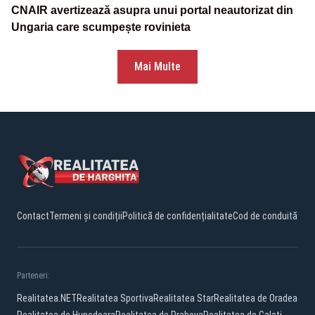
CNAIR avertizează asupra unui portal neautorizat din
Ungaria care scumpește rovinieta
Mai Multe
Contact
Termeni și condiții
Politică de confidențialitate
Cod de conduită
Parteneri:
Realitatea.NET
Realitatea Sportiva
Realitatea Star
Realitatea de Oradea
Realitatea de Hunedoara
Realitatea de Prahova
Realitatea de Galati