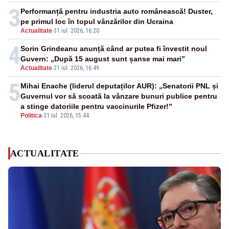
3
Performanță pentru industria auto românească! Duster,
pe primul loc în topul vânzărilor din Ucraina
Actualitate
-
31 iul. 2026, 16:20
4
Sorin Grindeanu anunță când ar putea fi învestit noul
Guvern: „După 15 august sunt șanse mai mari”
Actualitate
-
31 iul. 2026, 16:49
5
Mihai Enache (liderul deputaților AUR): „Senatorii PNL și
Guvernul vor să scoată la vânzare bunuri publice pentru
a stinge datoriile pentru vaccinurile Pfizer!”
Politica
-
31 iul. 2026, 15:44
ACTUALITATE