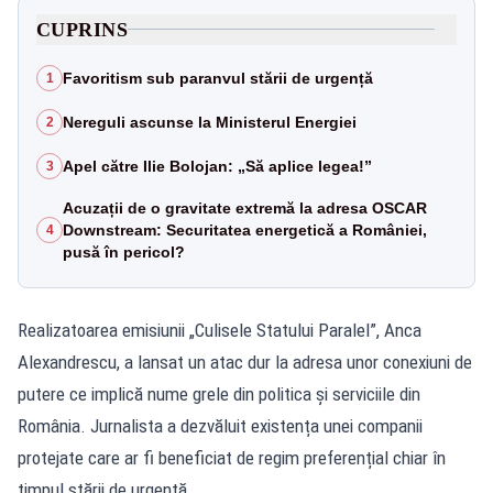
CUPRINS
Favoritism sub paranvul stării de urgență
1
Nereguli ascunse la Ministerul Energiei
2
Apel către Ilie Bolojan: „Să aplice legea!”
3
Acuzații de o gravitate extremă la adresa OSCAR
Downstream: Securitatea energetică a României,
4
pusă în pericol?
Realizatoarea emisiunii „Culisele Statului Paralel”, Anca
Alexandrescu, a lansat un atac dur la adresa unor conexiuni de
putere ce implică nume grele din politica și serviciile din
România. Jurnalista a dezvăluit existența unei companii
protejate care ar fi beneficiat de regim preferențial chiar în
timpul stării de urgență.