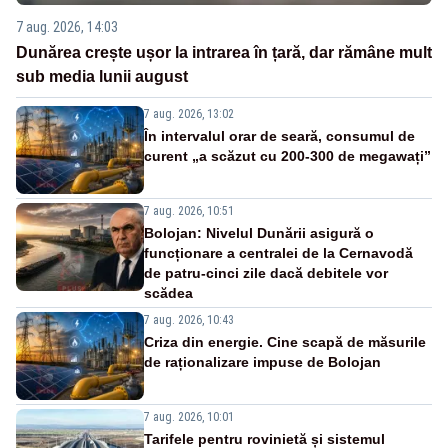
7 aug. 2026, 14:03
Dunărea crește ușor la intrarea în țară, dar rămâne mult
sub media lunii august
7 aug. 2026, 13:02
În intervalul orar de seară, consumul de
curent „a scăzut cu 200-300 de megawați”
7 aug. 2026, 10:51
Bolojan: Nivelul Dunării asigură o
funcționare a centralei de la Cernavodă
de patru-cinci zile dacă debitele vor
scădea
7 aug. 2026, 10:43
Criza din energie. Cine scapă de măsurile
de raționalizare impuse de Bolojan
7 aug. 2026, 10:01
Tarifele pentru rovinietă și sistemul