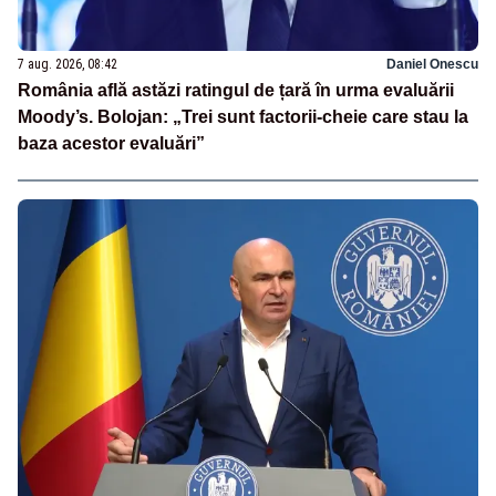
7 aug. 2026, 08:42
Daniel Onescu
România află astăzi ratingul de țară în urma evaluării
Moody’s. Bolojan: „Trei sunt factorii-cheie care stau la
baza acestor evaluări”