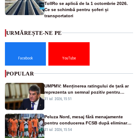
TollRo se aplică de la 1 octombrie 2026.
Ce se schimbă pentru șoferi și
transportatori
URMĂREȘTE-NE PE
Facebook
YouTube
POPULAR
UMPMV: Menținerea ratingului de țară ar
reprezenta un semnal pozitiv pentru
România. Autoritățile trebuie să continue
31 iul. 2026, 15:51
consolidarea stabilității economice și
financiare
Peluza Nord, mesaj fără menajamente
pentru conducerea FCSB după eliminarea
rușinoasă din Conference League
31 iul. 2026, 15:54