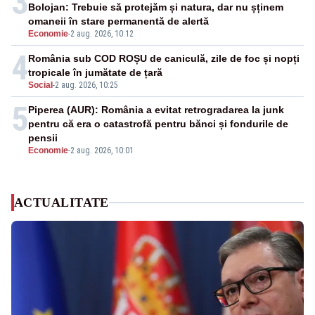
3
Bolojan: Trebuie să protejăm și natura, dar nu șținem
omaneii în stare permanentă de alertă
Economie
-
2 aug. 2026, 10:12
4
România sub COD ROȘU de caniculă, zile de foc și nopți
tropicale în jumătate de țară
Social
-
2 aug. 2026, 10:25
5
Piperea (AUR): România a evitat retrogradarea la junk
pentru că era o catastrofă pentru bănci și fondurile de
pensii
Economie
-
2 aug. 2026, 10:01
ACTUALITATE