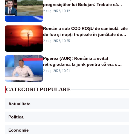
progresiștilor lui Bolojan: Trebuie să
protejăm și natura, dar nu șținem omaneii
2 aug. 2026, 10:12
în stare permanentă de alertă
România sub COD ROȘU de caniculă, zile
de foc și nopți tropicale în jumătate de
țară
2 aug. 2026, 10:25
Piperea (AUR): România a evitat
retrogradarea la junk pentru că era o
catastrofă pentru bănci și fondurile de
2 aug. 2026, 10:01
pensii
CATEGORII POPULARE
Actualitate
Politica
Economie