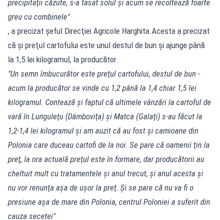
precipitaţii căzute, s-a tasat solul şi acum se recoltează foarte
greu cu combinele"
, a precizat şeful Direcţiei Agricole Harghita.Acesta a precizat
că şi preţul cartofului este unul destul de bun şi ajunge până
la 1,5 lei kilogramul, la producător.
"Un semn îmbucurător este preţul cartofului, destul de bun -
acum la producător se vinde cu 1,2 până la 1,4 chiar 1,5 lei
kilogramul. Contează şi faptul că ultimele vânzări la cartoful de
vară în Lunguleţu (Dâmboviţa) şi Matca (Galaţi) s-au făcut la
1,2-1,4 lei kilogramul şi am auzit că au fost şi camioane din
Polonia care duceau cartofi de la noi. Se pare că oamenii ţin la
preţ, la ora actuală preţul este în formare, dar producătorii au
cheltuit mult cu tratamentele şi anul trecut, şi anul acesta şi
nu vor renunţa aşa de uşor la preţ. Şi se pare că nu va fi o
presiune aşa de mare din Polonia, centrul Poloniei a suferit din
cauza secetei"