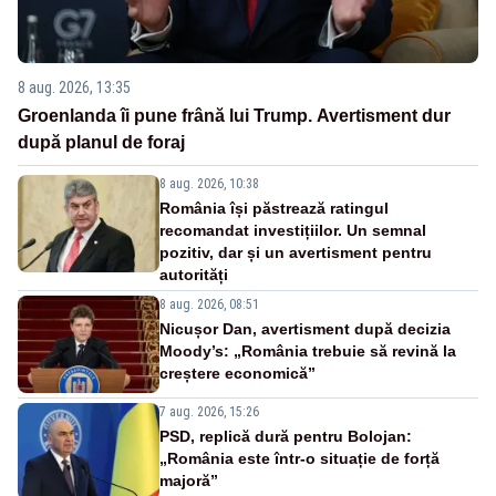
8 aug. 2026, 13:35
Groenlanda îi pune frână lui Trump. Avertisment dur
după planul de foraj
8 aug. 2026, 10:38
România își păstrează ratingul
recomandat investițiilor. Un semnal
pozitiv, dar și un avertisment pentru
autorități
8 aug. 2026, 08:51
Nicușor Dan, avertisment după decizia
Moody’s: „România trebuie să revină la
creștere economică”
7 aug. 2026, 15:26
PSD, replică dură pentru Bolojan:
„România este într-o situație de forță
majoră”