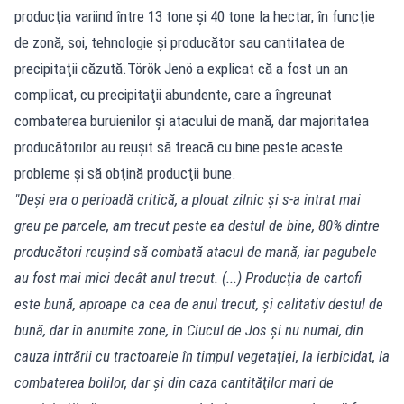
producţia variind între 13 tone şi 40 tone la hectar, în funcţie
de zonă, soi, tehnologie şi producător sau cantitatea de
precipitaţii căzută.Török Jenö a explicat că a fost un an
complicat, cu precipitaţii abundente, care a îngreunat
combaterea buruienilor şi atacului de mană, dar majoritatea
producătorilor au reuşit să treacă cu bine peste aceste
probleme şi să obţină producţii bune.
"Deşi era o perioadă critică, a plouat zilnic şi s-a intrat mai
greu pe parcele, am trecut peste ea destul de bine, 80% dintre
producători reuşind să combată atacul de mană, iar pagubele
au fost mai mici decât anul trecut. (...) Producţia de cartofi
este bună, aproape ca cea de anul trecut, şi calitativ destul de
bună, dar în anumite zone, în Ciucul de Jos şi nu numai, din
cauza intrării cu tractoarele în timpul vegetaţiei, la ierbicidat, la
combaterea bolilor, dar şi din caza cantităţilor mari de