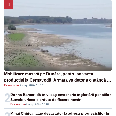
1
Mobilizare masivă pe Dunăre, pentru salvarea
producției la Cernavodă. Armata va detona o stâncă și
Economie
·
2 aug. 2026, 10:07
va devia apa fluviului - IMAGINI AERIENE
2
Dorina Barcari dă în vileag șmecheria înghețării pensiilor.
Sumele uriașe pierdute de fiecare român
Economie
-
2 aug. 2026, 10:09
Mihai Chirica, atac devastator la adresa progresiștilor lui