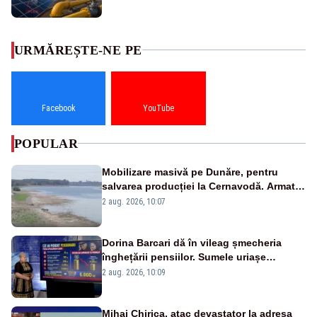
URMĂREȘTE-NE PE
Facebook
YouTube
POPULAR
Mobilizare masivă pe Dunăre, pentru
salvarea producției la Cernavodă. Armata
va detona o stâncă și va devia apa
2 aug. 2026, 10:07
fluviului - IMAGINI AERIENE
Dorina Barcari dă în vileag șmecheria
înghețării pensiilor. Sumele uriașe
pierdute de fiecare român
2 aug. 2026, 10:09
Mihai Chirica, atac devastator la adresa