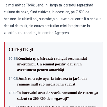
, a mai arătat Török Jenö.În Harghita, cartoful reprezintă
cultura de bază, fiind cultivat, în acest an, pe 7.500 de
hectare. În ultimii ani, suprafaţa cultivată cu cartofi a scăzut
destul de mult, din cauza preţurilor mici înregistrate la
valorificarea recoltei, transmite Agerpres.
CITEȘTE ȘI
România își păstrează ratingul recomandat
10:38
investițiilor. Un semnal pozitiv, dar și un
avertisment pentru autorități
Dunărea crește ușor la intrarea în țară, dar
14:03
rămâne mult sub media lunii august
În intervalul orar de seară, consumul de curent „a
13:02
scăzut cu 200-300 de megawați”