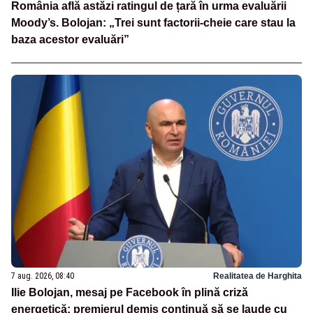
România află astăzi ratingul de țară în urma evaluării
Moody’s. Bolojan: „Trei sunt factorii-cheie care stau la
baza acestor evaluări”
7 aug. 2026, 08:40
Realitatea de Harghita
Ilie Bolojan, mesaj pe Facebook în plină criză
energetică: premierul demis continuă să se laude cu