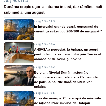
7 aug. 2026, 14:03
Dunărea crește ușor la intrarea în țară, dar rămâne mult
sub media lunii august
7 aug. 2026, 13:02
În intervalul orar de seară, consumul de
curent „a scăzut cu 200-300 de megawați”
7 aug. 2026, 10:57
ANSVSA a negociat, la Ankara, un acord
pentru facilitarea tranzitului prin Turcia al
carcaselor de ovine și bovine
7 aug. 2026, 10:51
Bolojan: Nivelul Dunării asigură o
funcționare a centralei de la Cernavodă
de patru-cinci zile dacă debitele vor
scădea
7 aug. 2026, 10:43
Criza din energie. Cine scapă de măsurile
de raționalizare impuse de Bolojan