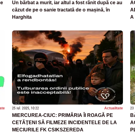
de
Un bărbat a murit, iar altul a fost rănit după ce au
A
căzut de pe o sanie tractată de o mașină, în
A
Harghita
A
ate
25 iul. 2025, 10:22
Actualitate
23 
MIERCUREA-CIUC: PRIMĂRIA ÎI ROAGĂ PE
B
CETĂŢENI SĂ FILMEZE INCIDENTELE DE LA
A
MECIURILE FK CSIKSZEREDA
P