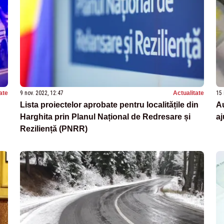
ate
9 nov. 2022, 12:47
Actualitate
15 
Lista proiectelor aprobate pentru localitățile din
Au
Harghita prin Planul Național de Redresare și
aj
Reziliență (PNRR)