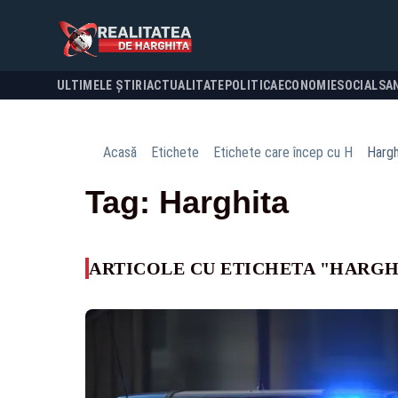
ULTIMELE ȘTIRI
ACTUALITATE
POLITICA
ECONOMIE
SOCIAL
SA
Acasă
Etichete
Etichete care încep cu H
Hargh
Tag: Harghita
ARTICOLE CU ETICHETA "HARGH