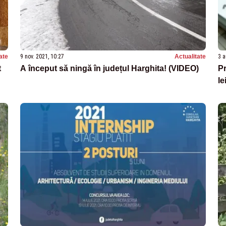
ate
9 nov. 2021, 10:27
Actualitate
3 a
t
A început să ningă în județul Harghita! (VIDEO)
Pr
le