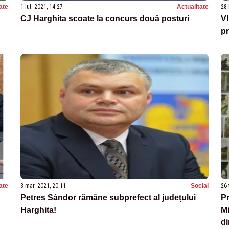
ate
1 iul. 2021, 14:27
Actualitate
28 
CJ Harghita scoate la concurs două posturi
VI
p
ate
3 mar. 2021, 20:11
Social
26 
Petres Sándor rămâne subprefect al județului
Pr
Harghita!
Mi
di