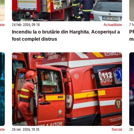
ate
24 feb. 2026, 09:18
Actualitate
7 f
Incendiu la o brutărie din Harghita. Acoperișul a
P
fost complet distrus
mă
ate
26 ian. 2026, 18:35
Social
28 