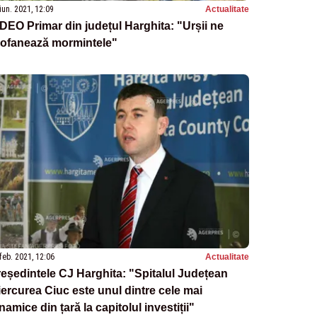
iun. 2021, 12:09
Actualitate
DEO Primar din județul Harghita: "Urșii ne
rofanează mormintele"
feb. 2021, 12:06
Actualitate
eședintele CJ Harghita: "Spitalul Județean
ercurea Ciuc este unul dintre cele mai
namice din țară la capitolul investiții"