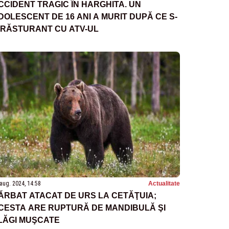
CCIDENT TRAGIC ÎN HARGHITA. UN
DOLESCENT DE 16 ANI A MURIT DUPĂ CE S-
 RĂSTURANT CU ATV-UL
aug. 2024, 14:58
Actualitate
ĂRBAT ATACAT DE URS LA CETĂŢUIA;
CESTA ARE RUPTURĂ DE MANDIBULĂ ŞI
LĂGI MUŞCATE