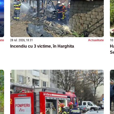
ate
28 iul. 2026, 18:31
Actualitate
10 
Incendiu cu 3 victime, în Harghita
Ha
Se