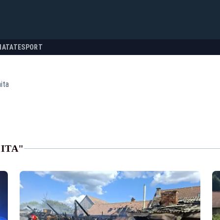
NATATE
SPORT
ita
ITA"