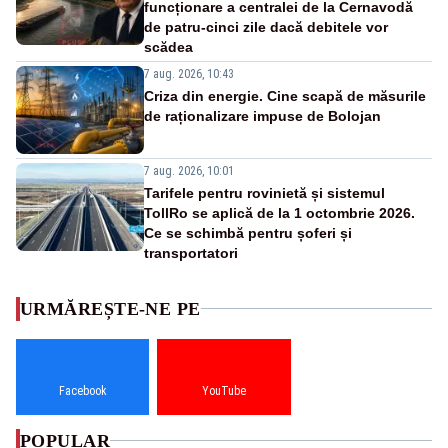
funcționare a centralei de la Cernavodă
de patru-cinci zile dacă debitele vor
scădea
7 aug. 2026, 10:43
Criza din energie. Cine scapă de măsurile
de raționalizare impuse de Bolojan
7 aug. 2026, 10:01
Tarifele pentru rovinietă și sistemul
TollRo se aplică de la 1 octombrie 2026.
Ce se schimbă pentru șoferi și
transportatori
URMĂREȘTE-NE PE
Facebook
YouTube
POPULAR