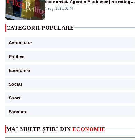
economiei. Agenția Fitch menține ratingul
„BBB-” cu perspectivă negativă
1 aug. 2026, 06:48
CATEGORII POPULARE
Actualitate
Politica
Economie
Social
Sport
Sanatate
MAI MULTE ȘTIRI DIN
ECONOMIE