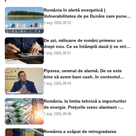
România în alertă energetică |
Vulnerabilitatea de pe Dunăre care pune
în pericol Centrala Cernavodă era
1 aug. 2026, 09:32
cunoscută de pe vremea lui Ceaușescu
De azi, milioane de români primesc un
drept nou. Ce se întâmplă dacă ți se strică
un produs
1 aug. 2026, 09:37
Piperea, semnal de alarmă. De ce este
bine să avem bani cash, în contextul
alertei energetice?
1 aug. 2026, 09:39
România, la limita tehnică a importurilor
de energie. Prețurile cresc alarmant -
Analiză Realitatea Plus
1 aug. 2026, 09:46
România a scăpat de retrogradarea