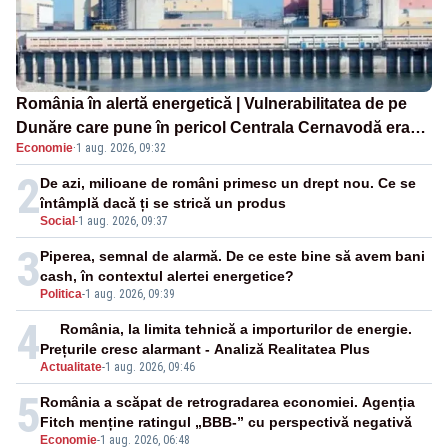
România în alertă energetică | Vulnerabilitatea de pe
Dunăre care pune în pericol Centrala Cernavodă era
Economie
·
1 aug. 2026, 09:32
cunoscută de pe vremea lui Ceaușescu
2
De azi, milioane de români primesc un drept nou. Ce se
întâmplă dacă ți se strică un produs
Social
-
1 aug. 2026, 09:37
3
Piperea, semnal de alarmă. De ce este bine să avem bani
cash, în contextul alertei energetice?
Politica
-
1 aug. 2026, 09:39
4
România, la limita tehnică a importurilor de energie.
Prețurile cresc alarmant - Analiză Realitatea Plus
Actualitate
-
1 aug. 2026, 09:46
5
România a scăpat de retrogradarea economiei. Agenția
Fitch menține ratingul „BBB-” cu perspectivă negativă
Economie
-
1 aug. 2026, 06:48