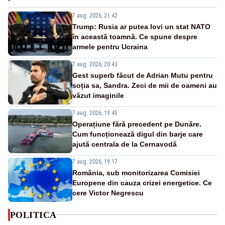
7 aug. 2026, 21:42
Trump: Rusia ar putea lovi un stat NATO
în această toamnă. Ce spune despre
armele pentru Ucraina
7 aug. 2026, 20:43
Gest superb făcut de Adrian Mutu pentru
soția sa, Sandra. Zeci de mii de oameni au
văzut imaginile
7 aug. 2026, 19:45
Operațiune fără precedent pe Dunăre.
Cum funcționează digul din barje care
ajută centrala de la Cernavodă
7 aug. 2026, 19:17
România, sub monitorizarea Comisiei
Europene din cauza crizei energetice. Ce
cere Victor Negrescu
POLITICA