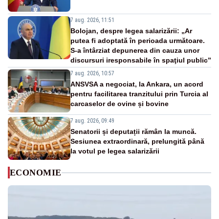
7 aug. 2026, 11:51
Bolojan, despre legea salarizării: „Ar
putea fi adoptată în perioada următoare.
S-a întârziat depunerea din cauza unor
discursuri iresponsabile în spaţiul public”
7 aug. 2026, 10:57
ANSVSA a negociat, la Ankara, un acord
pentru facilitarea tranzitului prin Turcia al
carcaselor de ovine și bovine
7 aug. 2026, 09:49
Senatorii și deputații rămân la muncă.
Sesiunea extraordinară, prelungită până
la votul pe legea salarizării
ECONOMIE