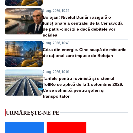
7 aug. 2026, 10:51
Bolojan: Nivelul Dunării asigură o
funcționare a centralei de la Cernavodă
de patru-cinci zile dacă debitele vor
scădea
7 aug. 2026, 10:43
Criza din energie. Cine scapă de măsurile
de raționalizare impuse de Bolojan
7 aug. 2026, 10:01
Tarifele pentru rovinietă și sistemul
TollRo se aplică de la 1 octombrie 2026.
Ce se schimbă pentru șoferi și
transportatori
URMĂREȘTE-NE PE