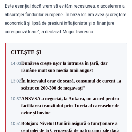
Este esențial dacă vrem să evităm recesiunea, o accelerare a
absorbției fondurilor europene. În baza lor, am avea și creștere
economică și lipsă de presiuni inflaționiste și o finanțare
corespunzătoare”, a declarat Mugur Isărescu.
CITEȘTE ȘI
Dunărea crește ușor la intrarea în țară, dar
14:03
rămâne mult sub media lunii august
În intervalul orar de seară, consumul de curent „a
13:02
scăzut cu 200-300 de megawați”
ANSVSA a negociat, la Ankara, un acord pentru
10:57
facilitarea tranzitului prin Turcia al carcaselor de
ovine și bovine
Bolojan: Nivelul Dunării asigură o funcționare a
10:51
centralei de la Cernavodă de patru-cinci zile dacă