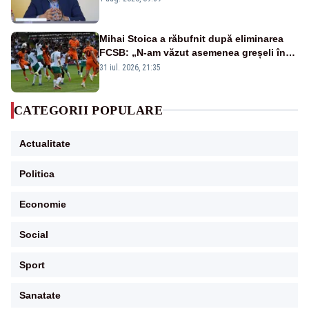
Mihai Stoica a răbufnit după eliminarea
FCSB: „N-am văzut asemenea greșeli în
190 de meciuri europene”
31 iul. 2026, 21:35
CATEGORII POPULARE
Actualitate
Politica
Economie
Social
Sport
Sanatate