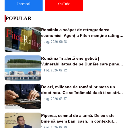
Facebook
YouTube
POPULAR
România a scăpat de retrogradarea
economiei. Agenția Fitch menține ratingul
„BBB-” cu perspectivă negativă
1 aug. 2026, 06:48
România în alertă energetică |
Vulnerabilitatea de pe Dunăre care pune
în pericol Centrala Cernavodă era
1 aug. 2026, 09:32
cunoscută de pe vremea lui Ceaușescu
De azi, milioane de români primesc un
drept nou. Ce se întâmplă dacă ți se strică
un produs
1 aug. 2026, 09:37
Piperea, semnal de alarmă. De ce este
bine să avem bani cash, în contextul
alertei energetice?
1 aug. 2026, 09:39