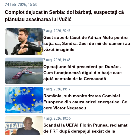
24 feb. 2026, 15:50
Complot dejucat în Serbia: doi bărbați, suspectați că
plănuiau asasinarea lui Vučić
7 aug. 2026, 20:43
Gest superb făcut de Adrian Mutu pentru
soția sa, Sandra. Zeci de mii de oameni au
văzut imaginile
7 aug. 2026, 19:45
Operațiune fără precedent pe Dunăre.
Cum funcționează digul din barje care
ajută centrala de la Cernavodă
7 aug. 2026, 19:17
România, sub monitorizarea Comisiei
Europene din cauza crizei energetice. Ce
cere Victor Negrescu
7 aug. 2026, 18:56
Scandal la UEFA! Florin Prunea, reclamat
de FRF după derapajul sexist de la