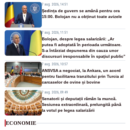
7 aug. 2026, 14:51
Ședința de guvern se amână pentru ora
15:00. Bolojan nu a obținut toate avizele
7 aug. 2026, 11:51
Bolojan, despre legea salarizării: „Ar
putea fi adoptată în perioada următoare.
S-a întârziat depunerea din cauza unor
discursuri iresponsabile în spaţiul public”
7 aug. 2026, 10:57
ANSVSA a negociat, la Ankara, un acord
pentru facilitarea tranzitului prin Turcia al
carcaselor de ovine și bovine
7 aug. 2026, 09:49
Senatorii și deputații rămân la muncă.
Sesiunea extraordinară, prelungită până
la votul pe legea salarizării
ECONOMIE