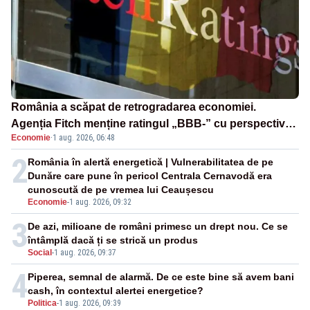
România a scăpat de retrogradarea economiei.
Agenția Fitch menține ratingul „BBB-” cu perspectivă
Economie
·
1 aug. 2026, 06:48
negativă
2
România în alertă energetică | Vulnerabilitatea de pe
Dunăre care pune în pericol Centrala Cernavodă era
cunoscută de pe vremea lui Ceaușescu
Economie
-
1 aug. 2026, 09:32
3
De azi, milioane de români primesc un drept nou. Ce se
întâmplă dacă ți se strică un produs
Social
-
1 aug. 2026, 09:37
4
Piperea, semnal de alarmă. De ce este bine să avem bani
cash, în contextul alertei energetice?
Politica
-
1 aug. 2026, 09:39