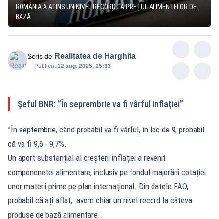
ROMÂNIA A ATINS UN NIVEL RECORD LA PREȚUL ALIMENTELOR DE
BAZĂ
Realitatea de Harghita
Scris de
Publicat:
12 aug. 2025, 15:33
Șeful BNR: ”În seprembrie va fi vârful inflației”
”În septembrie, când probabil va fi vârful, în loc de 9, probabil
că va fi 9,6 - 9,7%.
Un aport substanțial al creșterii inflației a revenit
componenetei alimentare, inclusiv pe fondul majorării cotației
unor materii prime pe plan internațional. Din datele FAO,
probabil că ați aflat, avem chiar un nivel record la câteva
produse de bază alimentare.