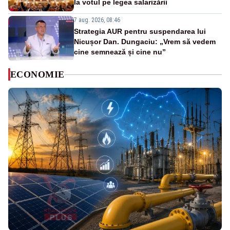
la votul pe legea salarizării
7 aug. 2026, 08:46
Strategia AUR pentru suspendarea lui
Nicușor Dan. Dungaciu: „Vrem să vedem
cine semnează și cine nu”
ECONOMIE