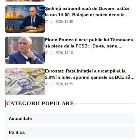
Ședință extraordinară de Guvern, astăzi,
la ora 14:00. Bolojan ar putea decreta
stare de urgență energetică
31 iul. 2026, 13:40
Florin Prunea îi cere public lui Târnovanu
să plece de la FCSB: „Du-te, nene,
învârtindu-te!”
31 iul. 2026, 14:10
Eurostat: Rata inflaţiei a urcat până la
2,9% în iulie, sporind şansele ca BCE să
majoreze dobânda
31 iul. 2026, 13:29
CATEGORII POPULARE
Actualitate
Politica