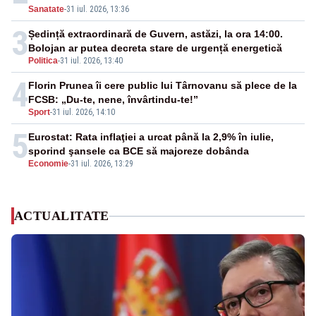
Sanatate
-
31 iul. 2026, 13:36
3
Ședință extraordinară de Guvern, astăzi, la ora 14:00.
Bolojan ar putea decreta stare de urgență energetică
Politica
-
31 iul. 2026, 13:40
4
Florin Prunea îi cere public lui Târnovanu să plece de la
FCSB: „Du-te, nene, învârtindu-te!”
Sport
-
31 iul. 2026, 14:10
5
Eurostat: Rata inflaţiei a urcat până la 2,9% în iulie,
sporind şansele ca BCE să majoreze dobânda
Economie
-
31 iul. 2026, 13:29
ACTUALITATE