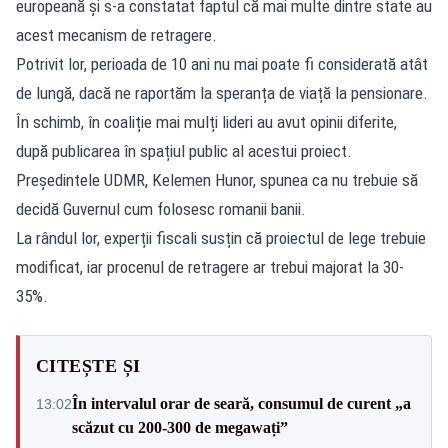
europeană și s-a constatat faptul că mai multe dintre state au
acest mecanism de retragere.
Potrivit lor, perioada de 10 ani nu mai poate fi considerată atât
de lungă, dacă ne raportăm la speranța de viață la pensionare.
În schimb, în coaliție mai mulți lideri au avut opinii diferite,
după publicarea în spațiul public al acestui proiect.
Președintele UDMR, Kelemen Hunor, spunea ca nu trebuie să
decidă Guvernul cum folosesc romanii banii.
La rândul lor, experții fiscali susțin că proiectul de lege trebuie
modificat, iar procenul de retragere ar trebui majorat la 30-
35%.
CITEȘTE ȘI
În intervalul orar de seară, consumul de curent „a
13:02
scăzut cu 200-300 de megawați”