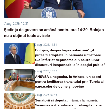
7 aug. 2026, 12:31
Ședința de guvern se amână pentru ora 14:30. Bolojan
nu a obținut toate avizele
7 aug. 2026, 11:51
Bolojan, despre legea salarizării: „Ar
putea fi adoptată în perioada următoare.
S-a întârziat depunerea din cauza unor
discursuri iresponsabile în spaţiul public”
7 aug. 2026, 10:57
ANSVSA a negociat, la Ankara, un acord
pentru facilitarea tranzitului prin Turcia al
carcaselor de ovine și bovine
7 aug. 2026, 09:49
Senatorii și deputații rămân la muncă.
Sesiunea extraordinară, prelungită până