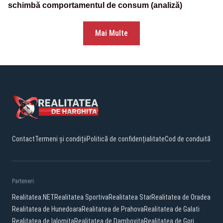
schimbă comportamentul de consum (analiză)
Mai Multe
Contact
Termeni și condiții
Politică de confidențialitate
Cod de conduită
Parteneri:
Realitatea.NET
Realitatea Sportiva
Realitatea Star
Realitatea de Oradea
Realitatea de Hunedoara
Realitatea de Prahova
Realitatea de Galati
Realitatea de Ialomita
Realitatea de Dambovita
Realitatea de Gorj