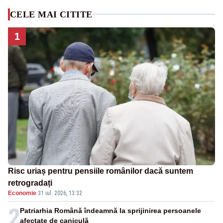
CELE MAI CITITE
1
Risc uriaș pentru pensiile românilor dacă suntem
retrogradați
Economie
·
31 iul. 2026, 13:32
2
Patriarhia Română îndeamnă la sprijinirea persoanele
afectate de caniculă