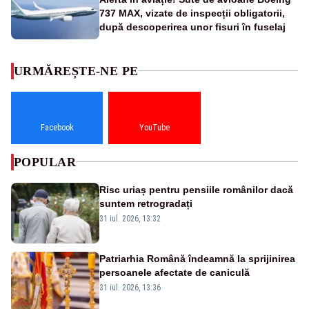
737 MAX, vizate de inspecții obligatorii,
după descoperirea unor fisuri în fuselaj
URMĂREȘTE-NE PE
Facebook
YouTube
POPULAR
Risc uriaș pentru pensiile românilor dacă
suntem retrogradați
31 iul. 2026, 13:32
Patriarhia Română îndeamnă la sprijinirea
persoanele afectate de caniculă
31 iul. 2026, 13:36