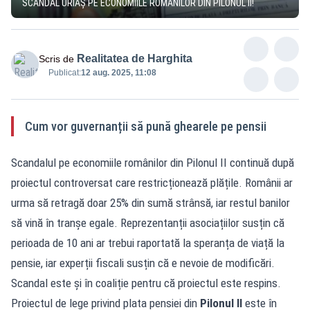
SCANDAL URIAȘ PE ECONOMIILE ROMÂNILOR DIN PILONUL II!
Realitatea de Harghita
Scris de
Publicat:
12 aug. 2025, 11:08
Cum vor guvernanții să pună ghearele pe pensii
Scandalul pe economiile românilor din Pilonul II continuă după
proiectul controversat care restricționează plățile. Românii ar
urma să retragă doar 25% din sumă strânsă, iar restul banilor
să vină în tranșe egale. Reprezentanții asociațiilor susțin că
perioada de 10 ani ar trebui raportată la speranța de viață la
pensie, iar experții fiscali susțin că e nevoie de modificări.
Scandal este și în coaliție pentru că proiectul este respins.
Proiectul de lege privind plata pensiei din
Pilonul II
este în