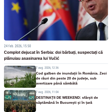
24 feb. 2026, 15:50
Complot dejucat în Serbia: doi bărbați, suspectați că
plănuiau asasinarea lui Vučić
7 aug. 2026, 12:36
Cod galben de inundații în România. Zeci
de râuri din peste 20 de județe, sub
avertizare până sâmbătă
7 aug. 2026, 11:04
DESTINAȚII DE WEEKEND: sfârșit de
săptămână în București și în țară