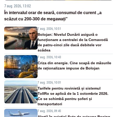
7 aug. 2026, 13:02
În intervalul orar de seară, consumul de curent „a
scăzut cu 200-300 de megawați”
7 aug. 2026, 10:51
Bolojan: Nivelul Dunării asigură o
funcționare a centralei de la Cernavodă
de patru-cinci zile dacă debitele vor
scădea
7 aug. 2026, 10:43
Criza din energie. Cine scapă de măsurile
de raționalizare impuse de Bolojan
7 aug. 2026, 10:01
Tarifele pentru rovinietă și sistemul
TollRo se aplică de la 1 octombrie 2026.
Ce se schimbă pentru șoferi și
transportatori
7 aug. 2026, 09:45
Alertă în aviație! Sute de avioane Boeing