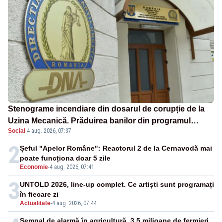
Stenograme incendiare din dosarul de corupție de la
Uzina Mecanică. Prăduirea banilor din programul
Social
·
4 aug. 2026, 07:37
SAFE, interceptată de DNA
2
Șeful "Apelor Române": Reactorul 2 de la Cernavodă mai
poate funcționa doar 5 zile
Economie
-
4 aug. 2026, 07:41
3
UNTOLD 2026, line-up complet. Ce artiști sunt programați
în fiecare zi
Actualitate
-
4 aug. 2026, 07:44
Semnal de alarmă în agricultură. 3,5 milioane de fermieri