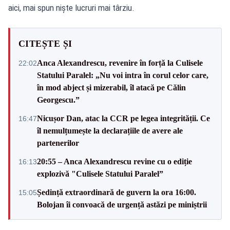
aici, mai spun niște lucruri mai târziu.
CITEȘTE ȘI
Anca Alexandrescu, revenire în forță la Culisele
22:02
Statului Paralel: „Nu voi intra în corul celor care,
în mod abject și mizerabil, îl atacă pe Călin
Georgescu.”
Nicușor Dan, atac la CCR pe legea integrității. Ce
16:47
îl nemulțumește la declarațiile de avere ale
partenerilor
20:55 – Anca Alexandrescu revine cu o ediție
16:13
explozivă "Culisele Statului Paralel”
Ședință extraordinară de guvern la ora 16:00.
15:05
Bolojan îi convoacă de urgență astăzi pe miniștrii