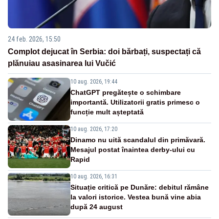
24 feb. 2026, 15:50
Complot dejucat în Serbia: doi bărbați, suspectați că
plănuiau asasinarea lui Vučić
10 aug. 2026, 19:44
ChatGPT pregătește o schimbare
importantă. Utilizatorii gratis primesc o
funcție mult așteptată
10 aug. 2026, 17:20
Dinamo nu uită scandalul din primăvară.
Mesajul postat înaintea derby-ului cu
Rapid
10 aug. 2026, 16:31
Situație critică pe Dunăre: debitul rămâne
la valori istorice. Vestea bună vine abia
după 24 august