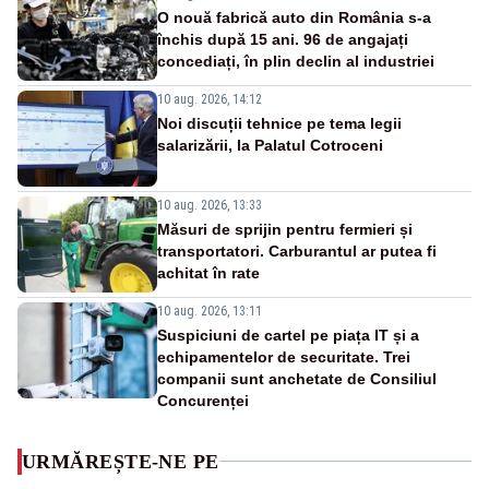
O nouă fabrică auto din România s-a
închis după 15 ani. 96 de angajați
concediați, în plin declin al industriei
10 aug. 2026, 14:12
Noi discuții tehnice pe tema legii
salarizării, la Palatul Cotroceni
10 aug. 2026, 13:33
Măsuri de sprijin pentru fermieri și
transportatori. Carburantul ar putea fi
achitat în rate
10 aug. 2026, 13:11
Suspiciuni de cartel pe piața IT și a
echipamentelor de securitate. Trei
companii sunt anchetate de Consiliul
Concurenței
URMĂREȘTE-NE PE