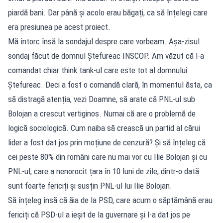
piardă bani. Dar până și acolo erau băgați, ca să înțelegi care
era presiunea pe acest proiect.
Mă întorc însă la sondajul despre care vorbeam. Așa-zisul
sondaj făcut de domnul Ștefureac INSCOP. Am văzut că l-a
comandat chiar think tank-ul care este tot al domnului
Ștefureac. Deci a fost o comandă clară, în momentul ăsta, ca
să distragă atenția, vezi Doamne, să arate că PNL-ul sub
Bolojan a crescut vertiginos. Numai că are o problemă de
logică sociologică. Cum naiba să crească un partid al cărui
lider a fost dat jos prin moțiune de cenzură? Și să înțeleg că
cei peste 80% din români care nu mai vor cu Ilie Bolojan și cu
PNL-ul, care a nenorocit țara în 10 luni de zile, dintr-o dată
sunt foarte fericiți și susțin PNL-ul lui Ilie Bolojan.
Să înțeleg însă că ăia de la PSD, care acum o săptămână erau
fericiți că PSD-ul a ieșit de la guvernare și l-a dat jos pe