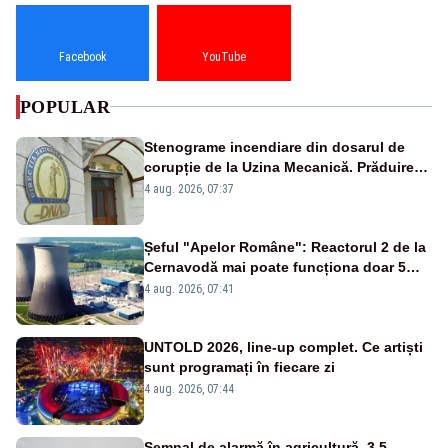
Facebook
YouTube
POPULAR
Stenograme incendiare din dosarul de
corupție de la Uzina Mecanică. Prăduirea
banilor din programul SAFE, interceptată
4 aug. 2026, 07:37
de DNA
Șeful "Apelor Române": Reactorul 2 de la
Cernavodă mai poate funcționa doar 5
zile
4 aug. 2026, 07:41
UNTOLD 2026, line-up complet. Ce artiști
sunt programați în fiecare zi
4 aug. 2026, 07:44
Semnal de alarmă în agricultură. 3,5