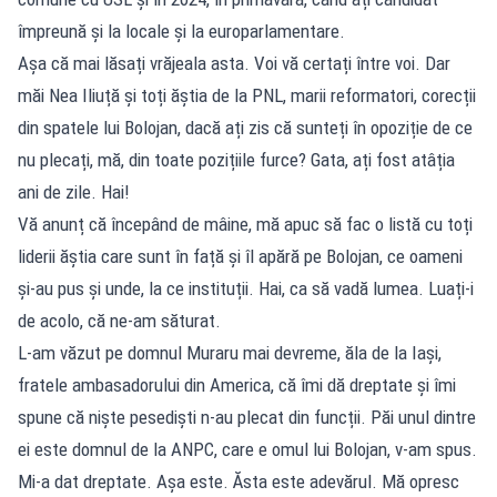
împreună și la locale și la europarlamentare.
Așa că mai lăsați vrăjeala asta. Voi vă certați între voi. Dar
măi Nea Iliuță și toți ăștia de la PNL, marii reformatori, corecții
din spatele lui Bolojan, dacă ați zis că sunteți în opoziție de ce
nu plecați, mă, din toate pozițiile furce? Gata, ați fost atâția
ani de zile. Hai!
Vă anunț că începând de mâine, mă apuc să fac o listă cu toți
liderii ăștia care sunt în față și îl apără pe Bolojan, ce oameni
și-au pus și unde, la ce instituții. Hai, ca să vadă lumea. Luați-i
de acolo, că ne-am săturat.
L-am văzut pe domnul Muraru mai devreme, ăla de la Iași,
fratele ambasadorului din America, că îmi dă dreptate și îmi
spune că niște pesediști n-au plecat din funcții. Păi unul dintre
ei este domnul de la ANPC, care e omul lui Bolojan, v-am spus.
Mi-a dat dreptate. Așa este. Ăsta este adevărul. Mă opresc