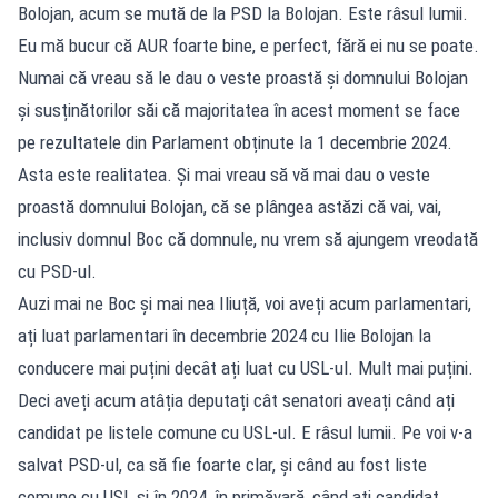
Bolojan, acum se mută de la PSD la Bolojan. Este râsul lumii.
Eu mă bucur că AUR foarte bine, e perfect, fără ei nu se poate.
Numai că vreau să le dau o veste proastă și domnului Bolojan
și susținătorilor săi că majoritatea în acest moment se face
pe rezultatele din Parlament obținute la 1 decembrie 2024.
Asta este realitatea. Și mai vreau să vă mai dau o veste
proastă domnului Bolojan, că se plângea astăzi că vai, vai,
inclusiv domnul Boc că domnule, nu vrem să ajungem vreodată
cu PSD-ul.
Auzi mai ne Boc și mai nea Iliuță, voi aveți acum parlamentari,
ați luat parlamentari în decembrie 2024 cu Ilie Bolojan la
conducere mai puțini decât ați luat cu USL-ul. Mult mai puțini.
Deci aveți acum atâția deputați cât senatori aveați când ați
candidat pe listele comune cu USL-ul. E râsul lumii. Pe voi v-a
salvat PSD-ul, ca să fie foarte clar, și când au fost liste
comune cu USL și în 2024, în primăvară, când ați candidat