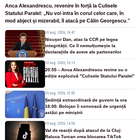
Anca Alexandrescu, revenire în forță la Culisele
Statului Paralel: „Nu voi intra în corul celor care, în
mod abject și mizerabil, îl atacă pe Călin Georgescu.”
10 aug. 2026, 16:47
Nicușor Dan, atac la CCR pe legea
integrității. Ce îl nemulțumește la
declarațiile de avere ale partenerilor
10 aug. 2026, 16:13
20:55 – Anca Alexandrescu revine cu o
ediție explozivă "Culisele Statului Paralel”
10 aug. 2026, 15:05
Ședință extraordinară de guvern la ora
16:00. Bolojan îi convoacă de urgență
astăzi pe miniștrii
10 aug. 2026, 14:58
Val de reacții după atacul de la Cluj:
Raluca Turcan vrea blocarea TikTok