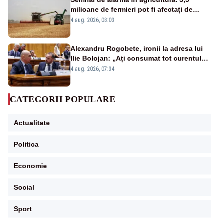
milioane de fermieri pot fi afectați de
strategia pentru conservarea
4 aug. 2026, 08:03
biodiversității
Alexandru Rogobete, ironii la adresa lui
Ilie Bolojan: „Ați consumat tot curentul
urmărind șobolani imaginari”
4 aug. 2026, 07:34
CATEGORII POPULARE
Actualitate
Politica
Economie
Social
Sport