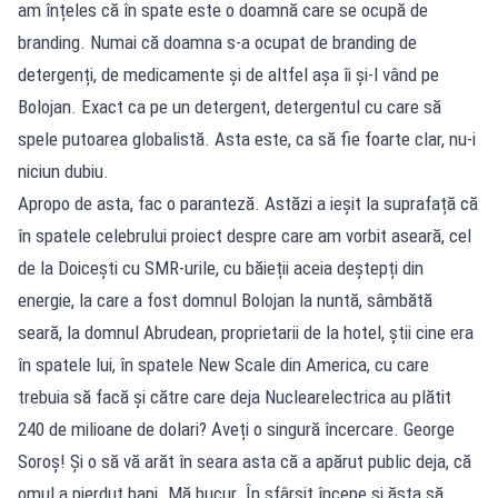
am înțeles că în spate este o doamnă care se ocupă de
branding. Numai că doamna s-a ocupat de branding de
detergenți, de medicamente și de altfel așa îi și-l vând pe
Bolojan. Exact ca pe un detergent, detergentul cu care să
spele putoarea globalistă. Asta este, ca să fie foarte clar, nu-i
niciun dubiu.
Apropo de asta, fac o paranteză. Astăzi a ieșit la suprafață că
în spatele celebrului proiect despre care am vorbit aseară, cel
de la Doicești cu SMR-urile, cu băieții aceia deștepți din
energie, la care a fost domnul Bolojan la nuntă, sâmbătă
seară, la domnul Abrudean, proprietarii de la hotel, știi cine era
în spatele lui, în spatele New Scale din America, cu care
trebuia să facă și către care deja Nuclearelectrica au plătit
240 de milioane de dolari? Aveți o singură încercare. George
Soroș! Și o să vă arăt în seara asta că a apărut public deja, că
omul a pierdut bani. Mă bucur. În sfârșit începe și ăsta să