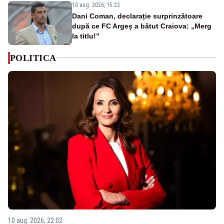
10 aug. 2026, 15:22
Dani Coman, declarație surprinzătoare
după ce FC Argeș a bătut Craiova: „Merg
la titlu!”
POLITICA
10 aug. 2026, 22:02