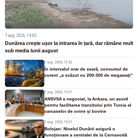
7 aug. 2026, 14:03
Dunărea crește ușor la intrarea în țară, dar rămâne mult
sub media lunii august
7 aug. 2026, 13:02
În intervalul orar de seară, consumul de
curent „a scăzut cu 200-300 de megawați”
7 aug. 2026, 10:57
ANSVSA a negociat, la Ankara, un acord
pentru facilitarea tranzitului prin Turcia al
carcaselor de ovine și bovine
7 aug. 2026, 10:51
Bolojan: Nivelul Dunării asigură o
funcționare a centralei de la Cernavodă