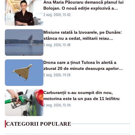
Ana Maria Păcuraru demască planul lui
Bolojan. O nouă ediție explozivă a
emisiunii „Miza Zilei” la Realitatea PLUS
2 aug. 2026, 15:42
Misiune ratată la Izvoarele, pe Dunăre:
stânca nu a cedat, militarii reiau
detonările luni – VIDEO
2 aug. 2026, 15:48
Drona care a ținut Tulcea în alertă a
zburat 20 de minute deasupra apelor
României. Au fost ridicate două F-16
2 aug. 2026, 19:28
Carburanții s-au scumpit din nou,
motorina este la un pas de 11 lei/litru
2 aug. 2026, 15:36
CATEGORII POPULARE