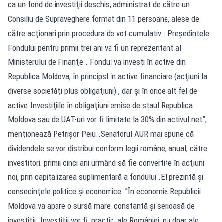
ca un fond de investiţii deschis, administrat de către un
Consiliu de Supraveghere format din 11 persoane, alese de
către acţionari prin procedura de vot cumulativ . Preşedintele
Fondului pentru primii trei ani va fi un reprezentant al
Ministerului de Finanţe . Fondul va investi în active din
Republica Moldova, în principsl în active financiare (acţiuni la
diverse societăţi plus obligaţiuni) , dar şi în orice alt fel de
active.Investiţiile în obligaţiuni emise de staul Republica
Moldova sau de UAT-uri vor fi limitate la 30% din activul net”,
menţionează Petrişor Peiu..Senatorul AUR mai spune că
dividendele se vor distribui conform legii române, anual, către
investitori, primii cinci ani urmând să fie convertite în acţiuni
noi, prin capitalizarea suplimentară a fondului .El prezintă şi
consecinţele politice şi economice: ”În economia Republicii
Moldova va apare o sursă mare, constantă şi serioasă de
investiţii .Investiţii vor fi, practic, ale României, nu doar ale