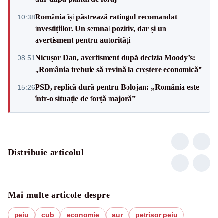
România își păstrează ratingul recomandat
10:38
investițiilor. Un semnal pozitiv, dar și un
avertisment pentru autorități
Nicușor Dan, avertisment după decizia Moody’s:
08:51
„România trebuie să revină la creștere economică”
PSD, replică dură pentru Bolojan: „România este
15:26
într-o situație de forță majoră”
Distribuie articolul
Mai multe articole despre
peiu
cub
economie
aur
petrisor peiu