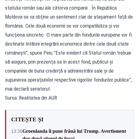
statului român sau ale câtorva companii . În Republica
Moldova se va obţine un sentiment clar de ataşament faţă de
România. Cele două economii se vor compatibiliza şi vor
funcţiona sincretic. O mare parte din fondurile europene vor fi
destinate întăririi integrării economice dintre cele două state
româneşti”, spune Peiu.”Este evident că Statul român trebuie
să asigure, prin prezenţa sa în acest fond, publicul şi
companiile de buna credinţă a administrării sale şi de
supunerea operaţiunilor respective rigorilor fondurilor publice”,
mai declară senatorul.
Sursa: Realitatea din AUR
CITEȘTE ȘI
Groenlanda îi pune frână lui Trump. Avertisment
13:35
dur după planul de foraj