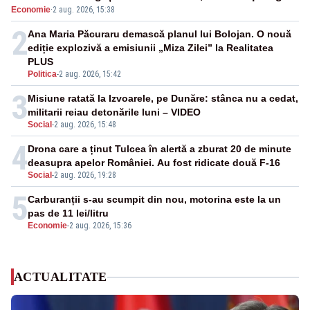
Economie
·
2 aug. 2026, 15:38
2
Ana Maria Păcuraru demască planul lui Bolojan. O nouă
ediție explozivă a emisiunii „Miza Zilei” la Realitatea
PLUS
Politica
-
2 aug. 2026, 15:42
3
Misiune ratată la Izvoarele, pe Dunăre: stânca nu a cedat,
militarii reiau detonările luni – VIDEO
Social
-
2 aug. 2026, 15:48
4
Drona care a ținut Tulcea în alertă a zburat 20 de minute
deasupra apelor României. Au fost ridicate două F-16
Social
-
2 aug. 2026, 19:28
5
Carburanții s-au scumpit din nou, motorina este la un
pas de 11 lei/litru
Economie
-
2 aug. 2026, 15:36
ACTUALITATE