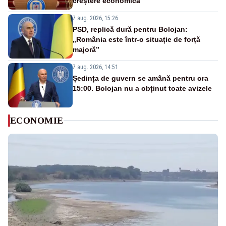
creștere economică”
7 aug. 2026, 15:26
PSD, replică dură pentru Bolojan:
„România este într-o situație de forță
majoră”
7 aug. 2026, 14:51
Ședința de guvern se amână pentru ora
15:00. Bolojan nu a obținut toate avizele
ECONOMIE