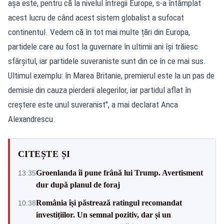
așa este, pentru că la nivelul întregii Europe, s-a întâmplat
acest lucru de când acest sistem globalist a sufocat
continentul. Vedem că în tot mai multe țări din Europa,
partidele care au fost la guvernare în ultimii ani își trăiesc
sfârșitul, iar partidele suveraniste sunt din ce în ce mai sus.
Ultimul exemplu: în Marea Britanie, premierul este la un pas de
demisie din cauza pierderii alegerilor, iar partidul aflat în
creștere este unul suveranist", a mai declarat Anca
Alexandrescu.
CITEȘTE ȘI
Groenlanda îi pune frână lui Trump. Avertisment
13:35
dur după planul de foraj
România își păstrează ratingul recomandat
10:38
investițiilor. Un semnal pozitiv, dar și un