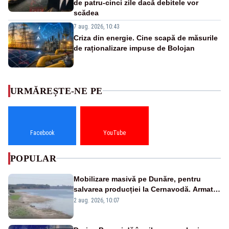
de patru-cinci zile dacă debitele vor
scădea
7 aug. 2026, 10:43
Criza din energie. Cine scapă de măsurile
de raționalizare impuse de Bolojan
URMĂREȘTE-NE PE
Facebook
YouTube
POPULAR
Mobilizare masivă pe Dunăre, pentru
salvarea producției la Cernavodă. Armata
va detona o stâncă și va devia apa
2 aug. 2026, 10:07
fluviului - IMAGINI AERIENE