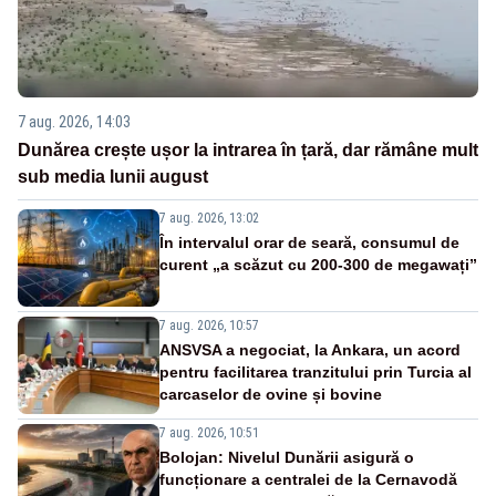
7 aug. 2026, 14:03
Dunărea crește ușor la intrarea în țară, dar rămâne mult
sub media lunii august
7 aug. 2026, 13:02
În intervalul orar de seară, consumul de
curent „a scăzut cu 200-300 de megawați”
7 aug. 2026, 10:57
ANSVSA a negociat, la Ankara, un acord
pentru facilitarea tranzitului prin Turcia al
carcaselor de ovine și bovine
7 aug. 2026, 10:51
Bolojan: Nivelul Dunării asigură o
funcționare a centralei de la Cernavodă