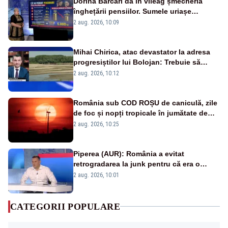
Dorina Barcari dă în vileag șmecheria
înghețării pensiilor. Sumele uriașe
pierdute de fiecare român
2 aug. 2026, 10:09
Mihai Chirica, atac devastator la adresa
progresiștilor lui Bolojan: Trebuie să
protejăm și natura, dar nu șținem omaneii
2 aug. 2026, 10:12
în stare permanentă de alertă
România sub COD ROȘU de caniculă, zile
de foc și nopți tropicale în jumătate de
țară
2 aug. 2026, 10:25
Piperea (AUR): România a evitat
retrogradarea la junk pentru că era o
catastrofă pentru bănci și fondurile de
2 aug. 2026, 10:01
pensii
CATEGORII POPULARE