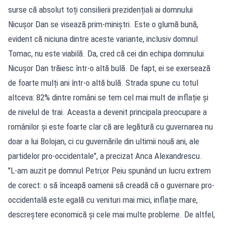
surse că absolut toți consilierii prezidențiali ai domnului
Nicușor Dan se visează prim-miniștri. Este o glumă bună,
evident că niciuna dintre aceste variante, inclusiv domnul
Tomac, nu este viabilă. Da, cred că cei din echipa domnului
Nicușor Dan trăiesc într-o altă bulă. De fapt, ei se exersează
de foarte mulți ani într-o altă bulă. Strada spune cu totul
altceva: 82% dintre români se tem cel mai mult de inflație și
de nivelul de trai. Aceasta a devenit principala preocupare a
românilor și este foarte clar că are legătură cu guvernarea nu
doar a lui Bolojan, ci cu guvernările din ultimii nouă ani, ale
partidelor pro-occidentale", a precizat Anca Alexandrescu.
"L-am auzit pe domnul Petri;or Peiu spunând un lucru extrem
de corect: o să înceapă oamenii să creadă că o guvernare pro-
occidentală este egală cu venituri mai mici, inflație mare,
descreștere economică și cele mai multe probleme. De altfel,