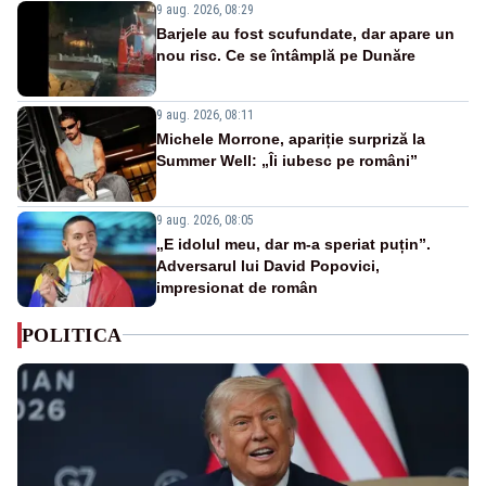
9 aug. 2026, 08:29
Barjele au fost scufundate, dar apare un
nou risc. Ce se întâmplă pe Dunăre
9 aug. 2026, 08:11
Michele Morrone, apariție surpriză la
Summer Well: „Îi iubesc pe români”
9 aug. 2026, 08:05
„E idolul meu, dar m-a speriat puțin”.
Adversarul lui David Popovici,
impresionat de român
POLITICA