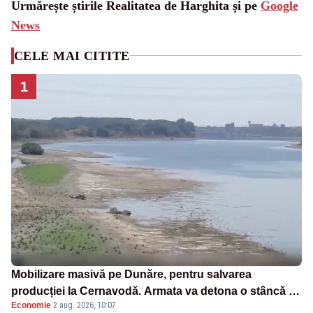
Urmărește știrile Realitatea de Harghita și pe
Google
News
CELE MAI CITITE
1
Mobilizare masivă pe Dunăre, pentru salvarea
producției la Cernavodă. Armata va detona o stâncă și
Economie
·
2 aug. 2026, 10:07
va devia apa fluviului - IMAGINI AERIENE