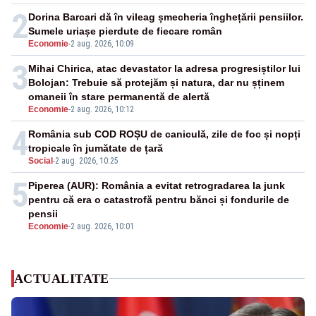
2
Dorina Barcari dă în vileag șmecheria înghețării pensiilor.
Sumele uriașe pierdute de fiecare român
Economie
-
2 aug. 2026, 10:09
3
Mihai Chirica, atac devastator la adresa progresiștilor lui
Bolojan: Trebuie să protejăm și natura, dar nu șținem
omaneii în stare permanentă de alertă
Economie
-
2 aug. 2026, 10:12
4
România sub COD ROȘU de caniculă, zile de foc și nopți
tropicale în jumătate de țară
Social
-
2 aug. 2026, 10:25
5
Piperea (AUR): România a evitat retrogradarea la junk
pentru că era o catastrofă pentru bănci și fondurile de
pensii
Economie
-
2 aug. 2026, 10:01
ACTUALITATE