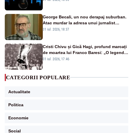
afectate
George Becali, un nou derapaj suburban.
Atac murdar la adresa unui jurnalist
sportiv – AUDIO
31 iul. 2026, 18:37
Cristi Chivu și Gică Hagi, profund marcați
de moartea lui Franco Baresi: „O legendă
a fotbalului mondial”
31 iul. 2026, 17:46
CATEGORII POPULARE
Actualitate
Politica
Economie
Social