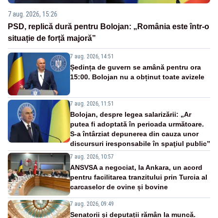
7 aug. 2026, 15:26
PSD, replică dură pentru Bolojan: „România este într-o
situație de forță majoră”
7 aug. 2026, 14:51
Ședința de guvern se amână pentru ora
15:00. Bolojan nu a obținut toate avizele
7 aug. 2026, 11:51
Bolojan, despre legea salarizării: „Ar
putea fi adoptată în perioada următoare.
S-a întârziat depunerea din cauza unor
discursuri iresponsabile în spaţiul public”
7 aug. 2026, 10:57
ANSVSA a negociat, la Ankara, un acord
pentru facilitarea tranzitului prin Turcia al
carcaselor de ovine și bovine
7 aug. 2026, 09:49
Senatorii și deputații rămân la muncă.