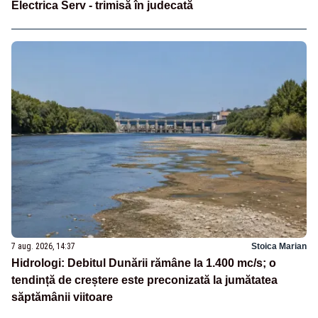
Electrica Serv - trimisă în judecată
7 aug. 2026, 14:37
Stoica Marian
Hidrologi: Debitul Dunării rămâne la 1.400 mc/s; o
tendință de creștere este preconizată la jumătatea
săptămânii viitoare