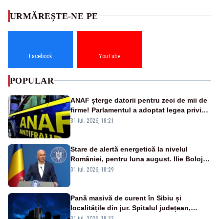
URMĂREȘTE-NE PE
Facebook
YouTube
POPULAR
ANAF șterge datorii pentru zeci de mii de
firme! Parlamentul a adoptat legea privind
amnistia fiscală
31 iul. 2026, 18:21
Stare de alertă energetică la nivelul
României, pentru luna august. Ilie Bolojan
a anunțat importuri și posibile restricții –
31 iul. 2026, 18:29
VIDEO
Pană masivă de curent în Sibiu și
localitățile din jur. Spitalul județean,
semafoarele, rețelele de telefonie, grav
31 iul. 2026, 18:33