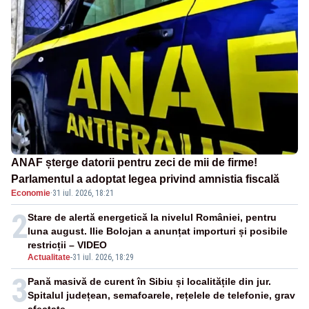
ANAF șterge datorii pentru zeci de mii de firme!
Parlamentul a adoptat legea privind amnistia fiscală
Economie
·
31 iul. 2026, 18:21
2
Stare de alertă energetică la nivelul României, pentru
luna august. Ilie Bolojan a anunțat importuri și posibile
restricții – VIDEO
Actualitate
-
31 iul. 2026, 18:29
3
Pană masivă de curent în Sibiu și localitățile din jur.
Spitalul județean, semafoarele, rețelele de telefonie, grav