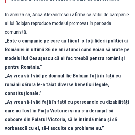
În analiza sa, Anca Alexandrescu afirmă că stilul de campanie
al lui Bolojan reproduce modelul promovat în perioada
comunistă.
„Este o campanie pe care au făcut-o toți liderii politici ai
României în ultimii 36 de ani atunci când voiau să arate pe
modelul lui Ceaușescu că ei fac treabă pentru români și
pentru România.”
„Aș vrea să-l văd pe domnul Ilie Bolojan față în față cu
românii cărora le-a tăiat diverse beneficii legale,
constituționale.”
„Aș vrea să-l văd față în față cu persoanele cu dizabilități
care au fost în Piața Victoriei și nu s-a deranjat să
coboare din Palatul Victoria, să le întindă mâna și să
vorbească cu ei, să-i asculte ce probleme au.”