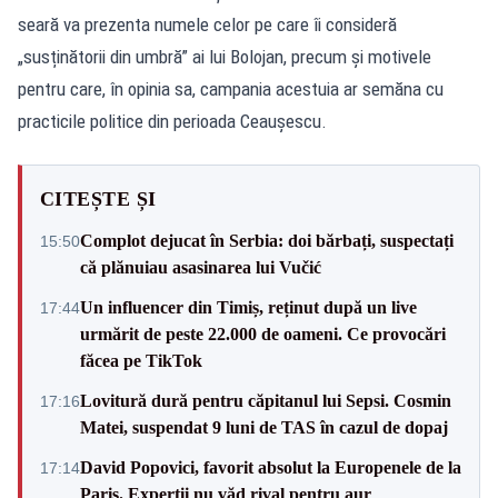
seară va prezenta numele celor pe care îi consideră
„susținătorii din umbră” ai lui Bolojan, precum și motivele
pentru care, în opinia sa, campania acestuia ar semăna cu
practicile politice din perioada Ceaușescu.
CITEȘTE ȘI
Complot dejucat în Serbia: doi bărbați, suspectați
15:50
că plănuiau asasinarea lui Vučić
Un influencer din Timiș, reținut după un live
17:44
urmărit de peste 22.000 de oameni. Ce provocări
făcea pe TikTok
Lovitură dură pentru căpitanul lui Sepsi. Cosmin
17:16
Matei, suspendat 9 luni de TAS în cazul de dopaj
David Popovici, favorit absolut la Europenele de la
17:14
Paris. Experții nu văd rival pentru aur