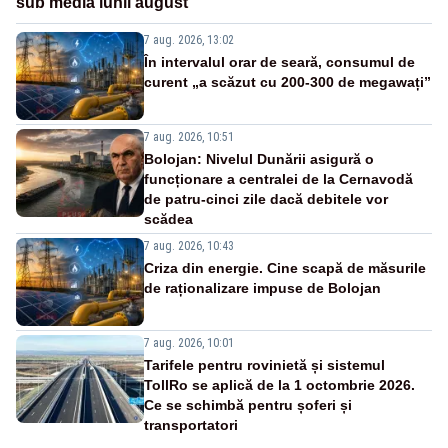
sub media lunii august
7 aug. 2026, 13:02
În intervalul orar de seară, consumul de
curent „a scăzut cu 200-300 de megawați”
7 aug. 2026, 10:51
Bolojan: Nivelul Dunării asigură o
funcționare a centralei de la Cernavodă
de patru-cinci zile dacă debitele vor
scădea
7 aug. 2026, 10:43
Criza din energie. Cine scapă de măsurile
de raționalizare impuse de Bolojan
7 aug. 2026, 10:01
Tarifele pentru rovinietă și sistemul
TollRo se aplică de la 1 octombrie 2026.
Ce se schimbă pentru șoferi și
transportatori