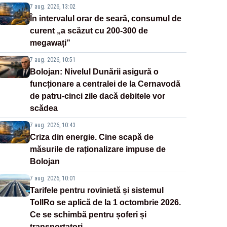
7 aug. 2026, 13:02
În intervalul orar de seară, consumul de
curent „a scăzut cu 200-300 de
megawați”
7 aug. 2026, 10:51
Bolojan: Nivelul Dunării asigură o
funcționare a centralei de la Cernavodă
de patru-cinci zile dacă debitele vor
scădea
7 aug. 2026, 10:43
Criza din energie. Cine scapă de
măsurile de raționalizare impuse de
Bolojan
7 aug. 2026, 10:01
Tarifele pentru rovinietă și sistemul
TollRo se aplică de la 1 octombrie 2026.
Ce se schimbă pentru șoferi și
transportatori