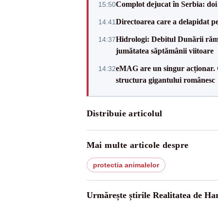
Complot dejucat în Serbia: doi 
15:50
Directoarea care a delapidat pes
14:41
Hidrologi: Debitul Dunării rămâ
14:37
jumătatea săptămânii viitoare
eMAG are un singur acționar. 
14:32
structura gigantului românesc
Distribuie articolul
Mai multe articole despre
protectia animalelor
Urmărește știrile Realitatea de Ha