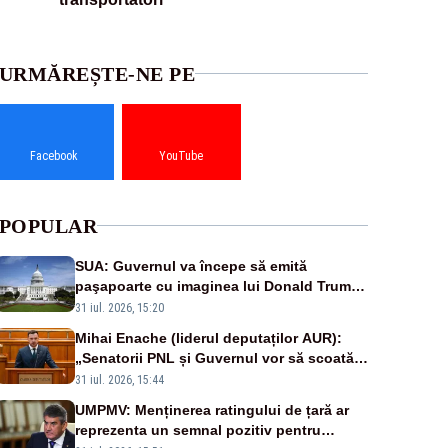
URMĂREȘTE-NE PE
Facebook
YouTube
POPULAR
SUA: Guvernul va începe să emită
paşapoarte cu imaginea lui Donald Trump
începând cu 8 august
31 iul. 2026, 15:20
Mihai Enache (liderul deputaților AUR):
„Senatorii PNL și Guvernul vor să scoată
la vânzare bunuri publice pentru a stinge
31 iul. 2026, 15:44
datoriile pentru vaccinurile Pfizer!”
UMPMV: Menținerea ratingului de țară ar
reprezenta un semnal pozitiv pentru