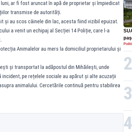
luni, ar fi fost aruncat în apă de proprietar și împiedicat
țiilor transmise de autorități.
 și au scos câinele din lac, acesta fiind vizibil epuizat.
cului a venit un echipaj al Secției 14 Poliție, care l-a
SUA
paş
.
Polit
Tru
 Protecția Animalelor au mers la domiciliul proprietarului și
ști și transportat la adăpostul din Mihăilești, unde
incident, pe rețelele sociale au apărut și alte acuzații
 asupra animalului. Cercetările continuă pentru stabilirea