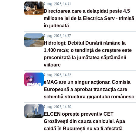
7 aug. 2026, 14:41
Directoarea care a delapidat peste 4,5
milioane lei de la Electrica Serv - trimisă
în judecată
7 aug. 2026, 14:37
Hidrologi: Debitul Dunării rămâne la
1.400 mc/s; o tendință de creștere este
preconizată la jumătatea săptămânii
viitoare
7 aug. 2026, 14:32
eMAG are un singur acționar. Comisia
Europeană a aprobat tranzacția care
schimbă structura gigantului românesc
7 aug. 2026, 14:30
ELCEN oprește preventiv CET
Grozăvești din cauza caniculei. Apa
caldă în București nu va fi afectată