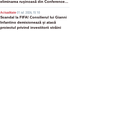
eliminarea rușinoasă din Conference
League
5
Actualitate
-
31 iul. 2026, 15:10
Scandal la FIFA! Consilierul lui Gianni
Infantino demisionează și atacă
proiectul privind investitorii străini