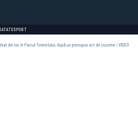
NATATE
SPORT
lvat din lac în Parcul Tineretului, după un presupus act de cruzime / VIDEO