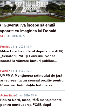
: Guvernul va începe să emită
apoarte cu imaginea lui Donald
ica
·
31 iul. 2026, 15:20
mp începând cu 8 august
2
Politica
-
31 iul. 2026, 15:44
Mihai Enache (liderul deputaților AUR):
„Senatorii PNL și Guvernul vor să
scoată la vânzare bunuri publice
pentru a stinge datoriile pentru
3
vaccinurile Pfizer!”
Politica
-
31 iul. 2026, 15:51
UMPMV: Menținerea ratingului de țară
ar reprezenta un semnal pozitiv pentru
România. Autoritățile trebuie să
continue consolidarea stabilității
4
economice și financiare
Actualitate
-
31 iul. 2026, 15:54
Peluza Nord, mesaj fără menajamente
pentru conducerea FCSB după