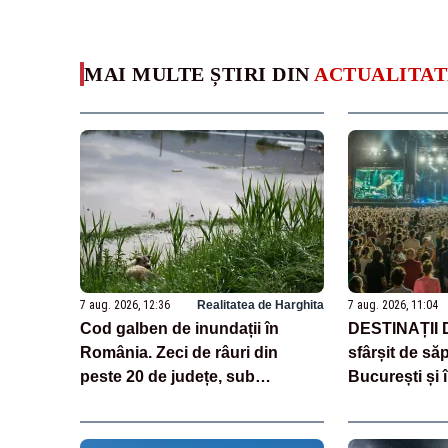
MAI MULTE ȘTIRI DIN
ACTUALITAT
7 aug. 2026, 12:36
Realitatea de Harghita
7 aug. 2026, 11:04
Cod galben de inundații în
DESTINAȚII
România. Zeci de râuri din
sfârșit de să
peste 20 de județe, sub
București și î
avertizare până sâmbătă