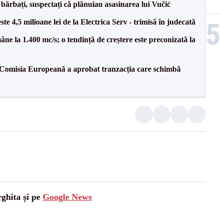
bărbați, suspectați că plănuiau asasinarea lui Vučić
te 4,5 milioane lei de la Electrica Serv - trimisă în judecată
ne la 1.400 mc/s; o tendință de creștere este preconizată la
Comisia Europeană a aprobat tranzacția care schimbă
rghita și pe
Google News