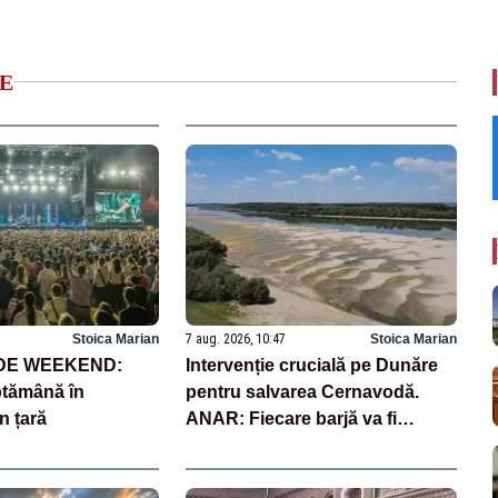
E
Stoica Marian
7 aug. 2026, 10:47
Stoica Marian
 DE WEEKEND:
Intervenție crucială pe Dunăre
ptămână în
pentru salvarea Cernavodă.
n țară
ANAR: Fiecare barjă va fi
scufundată în 3-4 ore