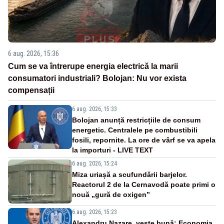
6 aug. 2026, 15:36
Cum se va întrerupe energia electrică la marii
consumatori industriali? Bolojan: Nu vor exista
compensații
6 aug. 2026, 15:33
Bolojan anunță restricțiile de consum
energetic. Centralele pe combustibili
fosili, repornite. La ore de vârf se va apela
la importuri - LIVE TEXT
6 aug. 2026, 15:24
Miza uriașă a scufundării barjelor.
Reactorul 2 de la Cernavodă poate primi o
nouă „gură de oxigen”
6 aug. 2026, 15:23
Alexandru Nazare, veste bună: Economia