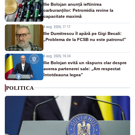
Ilie Bolojan anunță ieftinirea
carburanților: Petromidia revine la
capacitate maximă
6 aug. 2026, 17:17
Ilie Dumitrescu îl apără pe Gigi Becali:
„Problema de la FCSB nu este patronul”
6 aug. 2026, 16:34
Ilie Bolojan evită un răspuns clar despre
averea partenerei sale: „Am respectat
întotdeauna legea”
POLITICA