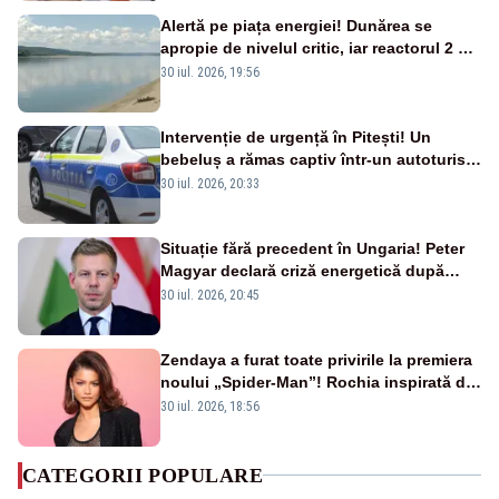
Alertă pe piața energiei! Dunărea se
apropie de nivelul critic, iar reactorul 2 de
la Cernavodă ar putea fi oprit
30 iul. 2026, 19:56
Intervenție de urgență în Pitești! Un
bebeluș a rămas captiv într-un autoturism
din cauza unei defecțiuni
30 iul. 2026, 20:33
Situație fără precedent în Ungaria! Peter
Magyar declară criză energetică după
oprirea centralei de la Paks
30 iul. 2026, 20:45
Zendaya a furat toate privirile la premiera
noului „Spider-Man”! Rochia inspirată de
pânza de păianjen a făcut senzație
30 iul. 2026, 18:56
CATEGORII POPULARE