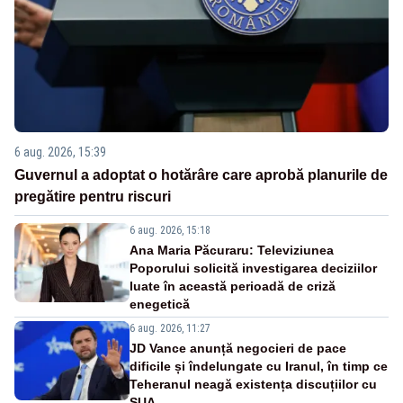
6 aug. 2026, 15:39
Guvernul a adoptat o hotărâre care aprobă planurile de
pregătire pentru riscuri
6 aug. 2026, 15:18
Ana Maria Păcuraru: Televiziunea
Poporului solicită investigarea deciziilor
luate în această perioadă de criză
enegetică
6 aug. 2026, 11:27
JD Vance anunță negocieri de pace
dificile și îndelungate cu Iranul, în timp ce
Teheranul neagă existența discuțiilor cu
SUA