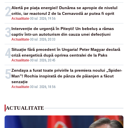
2
Alertă pe piața energiei! Dunărea se apropie de nivelul
critic, iar reactorul 2 de la Cernavodă ar putea fi oprit
Actualitate
-
30 iul. 2026, 19:56
3
Intervenție de urgență în Pitești! Un bebeluș a rămas
captiv într-un autoturism din cauza unei defecțiuni
Actualitate
-
30 iul. 2026, 20:33
4
Situație fără precedent în Ungaria! Peter Magyar declară
criză energetică după oprirea centralei de la Paks
Actualitate
-
30 iul. 2026, 20:45
5
Zendaya a furat toate privirile la premiera noului „Spider-
Man”! Rochia inspirată de pânza de păianjen a făcut
senzație
Actualitate
-
30 iul. 2026, 18:56
ACTUALITATE