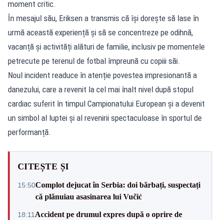
moment critic.
În mesajul său, Eriksen a transmis că își dorește să lase în
urmă această experiență și să se concentreze pe odihnă,
vacanță și activități alături de familie, inclusiv pe momentele
petrecute pe terenul de fotbal împreună cu copiii săi.
Noul incident readuce în atenție povestea impresionantă a
danezului, care a revenit la cel mai înalt nivel după stopul
cardiac suferit în timpul Campionatului European și a devenit
un simbol al luptei și al revenirii spectaculoase în sportul de
performanță.
CITEȘTE ȘI
Complot dejucat în Serbia: doi bărbați, suspectați
15:50
că plănuiau asasinarea lui Vučić
Accident pe drumul expres după o oprire de
18:11