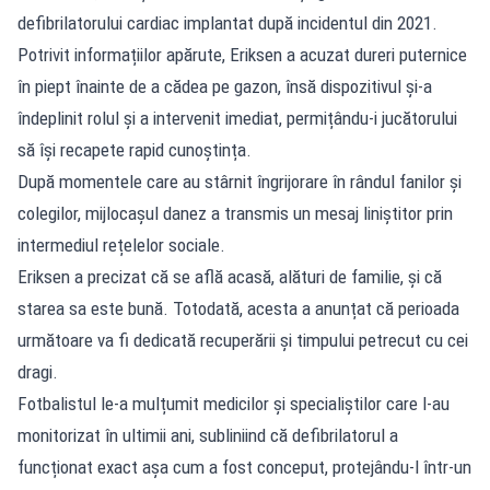
defibrilatorului cardiac implantat după incidentul din 2021.
Potrivit informațiilor apărute, Eriksen a acuzat dureri puternice
în piept înainte de a cădea pe gazon, însă dispozitivul și-a
îndeplinit rolul și a intervenit imediat, permițându-i jucătorului
să își recapete rapid cunoștința.
După momentele care au stârnit îngrijorare în rândul fanilor și
colegilor, mijlocașul danez a transmis un mesaj liniștitor prin
intermediul rețelelor sociale.
Eriksen a precizat că se află acasă, alături de familie, și că
starea sa este bună. Totodată, acesta a anunțat că perioada
următoare va fi dedicată recuperării și timpului petrecut cu cei
dragi.
Fotbalistul le-a mulțumit medicilor și specialiștilor care l-au
monitorizat în ultimii ani, subliniind că defibrilatorul a
funcționat exact așa cum a fost conceput, protejându-l într-un