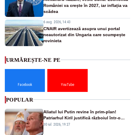
României va crește în 2027, iar inflația va
scădea
6 aug. 2026, 14:43
CNAIR avertizează asupra unui portal
neautorizat din Ungaria care scumpește
rovinieta
URMĂREȘTE-NE PE
Facebook
YouTube
POPULAR
Aliatul lui Putin revine în prim-plan!
Patriarhul Kiril justifică războiul într-o
nouă carte
30 iul. 2026, 19:27