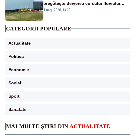
pregătește devierea cursului fluviului
către Cernavodă – VIDEO
1 aug. 2026, 13:38
CATEGORII POPULARE
Actualitate
Politica
Economie
Social
Sport
Sanatate
MAI MULTE ȘTIRI DIN
ACTUALITATE