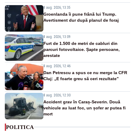
8 aug. 2026, 13:35
Groenlanda îi pune frână lui Trump.
Avertisment dur după planul de foraj
8 aug. 2026, 13:09
Furt de 1.500 de metri de cabluri din
parcuri fotovoltaice. Șapte persoane,
arestate
8 aug. 2026, 12:46
Dan Petrescu a spus ce nu merge la CFR
Cluj: „E foarte greu să ceri rezultate”
8 aug. 2026, 12:30
Accident grav în Caraș-Severin. Două
vehicule au luat foc, un șofer ar putea fi
mort
POLITICA