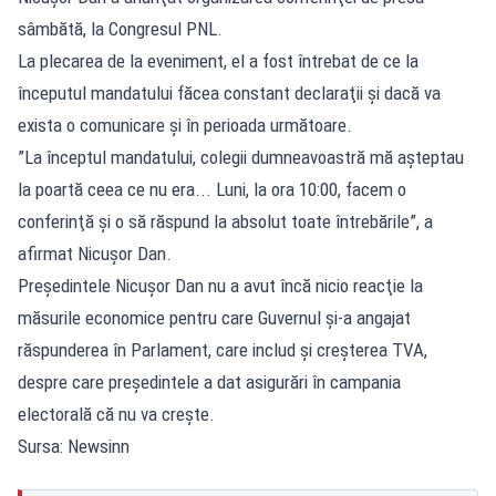
sâmbătă, la Congresul PNL.
La plecarea de la eveniment, el a fost întrebat de ce la
începutul mandatului făcea constant declaraţii şi dacă va
exista o comunicare şi în perioada următoare.
”La începtul mandatului, colegii dumneavoastră mă aşteptau
la poartă ceea ce nu era... Luni, la ora 10:00, facem o
conferinţă şi o să răspund la absolut toate întrebările”, a
afirmat Nicuşor Dan.
Preşedintele Nicuşor Dan nu a avut încă nicio reacţie la
măsurile economice pentru care Guvernul şi-a angajat
răspunderea în Parlament, care includ şi creşterea TVA,
despre care preşedintele a dat asigurări în campania
electorală că nu va creşte.
Sursa: Newsinn