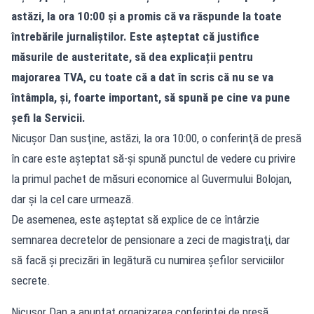
astăzi, la ora 10:00 și a promis că va răspunde la toate
întrebările jurnaliștilor. Este așteptat că justifice
măsurile de austeritate, să dea explicații pentru
majorarea TVA, cu toate că a dat în scris că nu se va
întâmpla, și, foarte important, să spună pe cine va pune
șefi la Servicii.
Nicuşor Dan susţine, astăzi, la ora 10:00, o conferinţă de presă
în care este aşteptat să-şi spună punctul de vedere cu privire
la primul pachet de măsuri economice al Guvermului Bolojan,
dar şi la cel care urmează.
De asemenea, este aşteptat să explice de ce întârzie
semnarea decretelor de pensionare a zeci de magistraţi, dar
să facă şi precizări în legătură cu numirea şefilor serviciilor
secrete.
Nicuşor Dan a anunţat organizarea conferinţei de presă