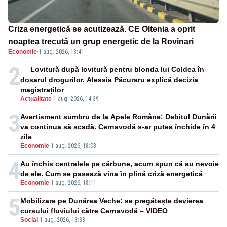
Criza energetică se acutizează. CE Oltenia a oprit
noaptea trecută un grup energetic de la Rovinari
Economie
·
1 aug. 2026, 13:41
2
Lovitură după lovitură pentru blonda lui Coldea în
dosarul drogurilor. Alessia Păcuraru explică decizia
magistraților
Actualitate
-
1 aug. 2026, 14:39
3
Avertisment sumbru de la Apele Române: Debitul Dunării
va continua să scadă. Cernavodă s-ar putea închide în 4
zile
Economie
-
1 aug. 2026, 18:08
4
Au închis centralele pe cărbune, acum spun că au nevoie
de ele. Cum se pasează vina în plină criză energetică
Economie
-
1 aug. 2026, 18:11
5
Mobilizare pe Dunărea Veche: se pregătește devierea
cursului fluviului către Cernavodă – VIDEO
Social
-
1 aug. 2026, 13:38