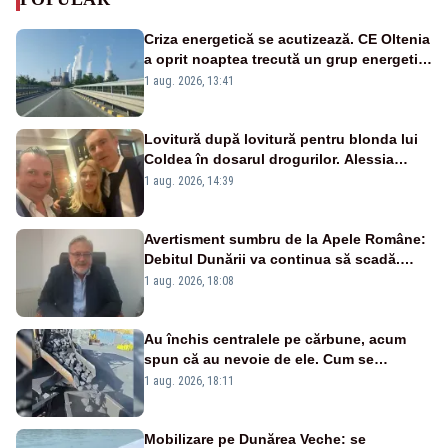
Criza energetică se acutizează. CE Oltenia
a oprit noaptea trecută un grup energetic
de la Rovinari
1 aug. 2026, 13:41
Lovitură după lovitură pentru blonda lui
Coldea în dosarul drogurilor. Alessia
Păcuraru explică decizia magistraților
1 aug. 2026, 14:39
Avertisment sumbru de la Apele Române:
Debitul Dunării va continua să scadă.
Cernavodă s-ar putea închide în 4 zile
1 aug. 2026, 18:08
Au închis centralele pe cărbune, acum
spun că au nevoie de ele. Cum se
pasează vina în plină criză energetică
1 aug. 2026, 18:11
Mobilizare pe Dunărea Veche: se