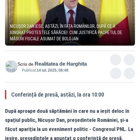
NICUȘOR DAN IESE, ASTĂZI, ÎN FAȚA ROMÂNILOR, DUPĂ CE A
IGNORAT PROTESTELE SĂRĂCIEI: CUM JUSTIFICĂ PACHETUL DE
MĂSURI FISCALE ASUMAT DE BOLOJAN
Realitatea de Harghita
Scris de
Publicat:
14 iul. 2025, 08:48
Conferință de presă, astăzi, la ora 10:00
După aproape două săptămâni în care nu a ieșit deloc în
spațiul public, Nicușor Dan, președintele României, și-a
făcut apariția la un eveniment politic - Congresul PNL. La
ieșire, președintele a anunțat o conferință de presă,