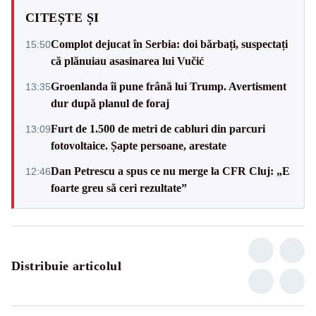
CITEȘTE ȘI
Complot dejucat în Serbia: doi bărbați, suspectați
15:50
că plănuiau asasinarea lui Vučić
Groenlanda îi pune frână lui Trump. Avertisment
13:35
dur după planul de foraj
Furt de 1.500 de metri de cabluri din parcuri
13:09
fotovoltaice. Șapte persoane, arestate
Dan Petrescu a spus ce nu merge la CFR Cluj: „E
12:46
foarte greu să ceri rezultate”
Distribuie articolul