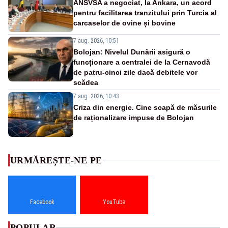
ANSVSA a negociat, la Ankara, un acord
pentru facilitarea tranzitului prin Turcia al
carcaselor de ovine și bovine
7 aug. 2026, 10:51
Bolojan: Nivelul Dunării asigură o
funcționare a centralei de la Cernavodă
de patru-cinci zile dacă debitele vor
scădea
7 aug. 2026, 10:43
Criza din energie. Cine scapă de măsurile
de raționalizare impuse de Bolojan
URMĂREȘTE-NE PE
Facebook
YouTube
POPULAR