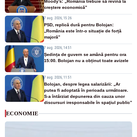
Moody’s: „România trebuie să revină la
creștere economică”
7 aug. 2026, 15:26
PSD, replică dură pentru Bolojan:
„România este într-o situație de forță
majoră”
7 aug. 2026, 14:51
Ședința de guvern se amână pentru ora
15:00. Bolojan nu a obținut toate avizele
7 aug. 2026, 11:51
Bolojan, despre legea salarizării: „Ar
putea fi adoptată în perioada următoare.
S-a întârziat depunerea din cauza unor
discursuri iresponsabile în spaţiul public”
ECONOMIE