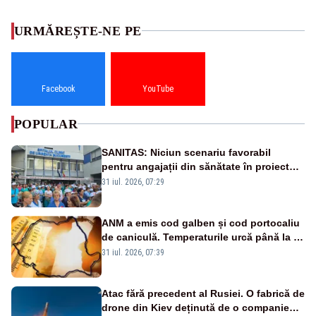
URMĂREȘTE-NE PE
Facebook
YouTube
POPULAR
SANITAS: Niciun scenariu favorabil
pentru angajații din sănătate în proiectul
Legii salarizării
31 iul. 2026, 07:29
ANM a emis cod galben și cod portocaliu
de caniculă. Temperaturile urcă până la 38
de grade, iar nopțile devin tropicale
31 iul. 2026, 07:39
Atac fără precedent al Rusiei. O fabrică de
drone din Kiev deținută de o companie