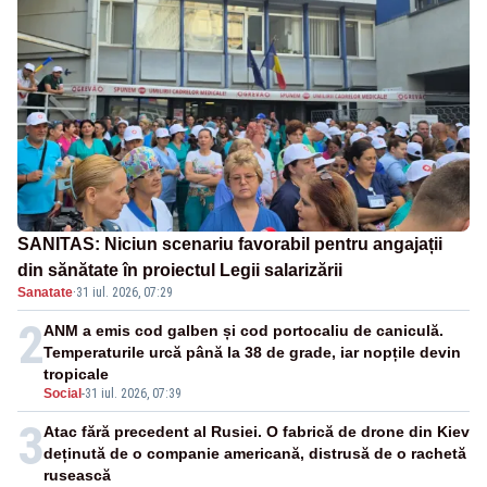
SANITAS: Niciun scenariu favorabil pentru angajații
din sănătate în proiectul Legii salarizării
Sanatate
·
31 iul. 2026, 07:29
2
ANM a emis cod galben și cod portocaliu de caniculă.
Temperaturile urcă până la 38 de grade, iar nopțile devin
tropicale
Social
-
31 iul. 2026, 07:39
3
Atac fără precedent al Rusiei. O fabrică de drone din Kiev
deținută de o companie americană, distrusă de o rachetă
rusească