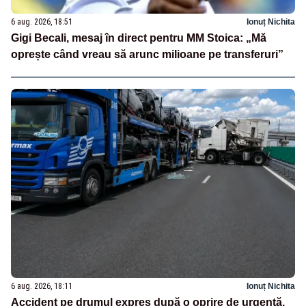
6 aug. 2026, 18:51
Ionuț Nichita
Gigi Becali, mesaj în direct pentru MM Stoica: „Mă
oprește când vreau să arunc milioane pe transferuri”
6 aug. 2026, 18:11
Ionuț Nichita
Accident pe drumul expres după o oprire de urgență.