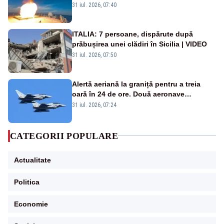
americană, distrusă de o rachetă
31 iul. 2026, 07:40
rusească
ITALIA: 7 persoane, dispărute după
prăbușirea unei clădiri în Sicilia | VIDEO
31 iul. 2026, 07:50
Alertă aeriană la graniță pentru a treia
oară în 24 de ore. Două aeronave
Eurofighter britanice au fost ridicate de la
31 iul. 2026, 07:24
sol
CATEGORII POPULARE
Actualitate
Politica
Economie