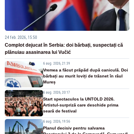
24 feb. 2026, 15:50
Complot dejucat în Serbia: doi bărbați, suspectați că
plănuiau asasinarea lui Vučić
6 aug. 2026, 21:39
Vremea a făcut prăpăd după caniculă. Doi
bărbați au murit loviți de trăsnet în râul
Mureș
6 aug. 2026, 20:17
Start spectaculos la UNTOLD 2026.
Artistul-surpriză care deschide prima
seară de festival
6 aug. 2026, 19:56
Planul decisiv pentru salvarea
Reactorului 2 de la Cernavodă. Cum vor fi