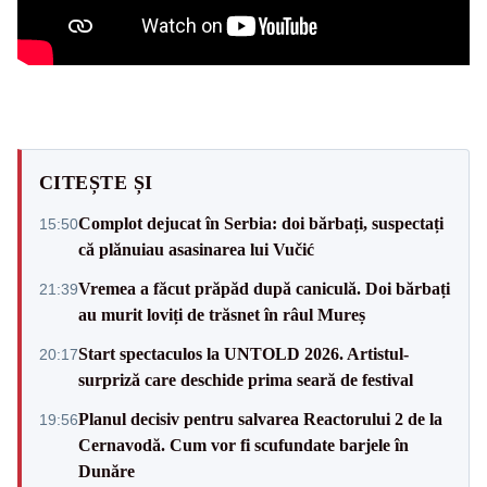
CITEȘTE ȘI
Complot dejucat în Serbia: doi bărbați, suspectați
15:50
că plănuiau asasinarea lui Vučić
Vremea a făcut prăpăd după caniculă. Doi bărbați
21:39
au murit loviți de trăsnet în râul Mureș
Start spectaculos la UNTOLD 2026. Artistul-
20:17
surpriză care deschide prima seară de festival
Planul decisiv pentru salvarea Reactorului 2 de la
19:56
Cernavodă. Cum vor fi scufundate barjele în
Dunăre