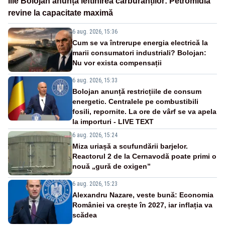
Ilie Bolojan anunță ieftinirea carburanților: Petromidia
revine la capacitate maximă
6 aug. 2026, 15:36
Cum se va întrerupe energia electrică la
marii consumatori industriali? Bolojan:
Nu vor exista compensații
6 aug. 2026, 15:33
Bolojan anunță restricțiile de consum
energetic. Centralele pe combustibili
fosili, repornite. La ore de vârf se va apela
la importuri - LIVE TEXT
6 aug. 2026, 15:24
Miza uriașă a scufundării barjelor.
Reactorul 2 de la Cernavodă poate primi o
nouă „gură de oxigen”
6 aug. 2026, 15:23
Alexandru Nazare, veste bună: Economia
României va crește în 2027, iar inflația va
scădea