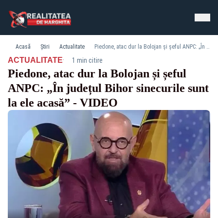
Acasă
Știri
Actualitate
Piedone, atac dur la Bolojan și șeful ANPC: „În județul Bihor sinecurile sunt la ele acasă” - VIDEO
·
ACTUALITATE
1 min citire
Piedone, atac dur la Bolojan și șeful
ANPC: „În județul Bihor sinecurile sunt
la ele acasă” - VIDEO