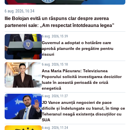
6 aug. 2026, 16:34
Ilie Bolojan evită un răspuns clar despre averea
partenerei sale: „Am respectat întotdeauna legea”
6 aug. 2026, 15:39
Guvernul a adoptat o hotărâre care
aprobă planurile de pregătire pentru
riscuri
6 aug. 2026, 15:18
Ana Maria Păcuraru: Televiziunea
Poporului solicită investigarea deciziilor
luate în această perioadă de criză
enegetică
6 aug. 2026, 11:27
JD Vance anunță negocieri de pace
dificile și îndelungate cu Iranul, în timp ce
Teheranul neagă existența discuțiilor cu
SUA
6 aug. 2026, 11:24