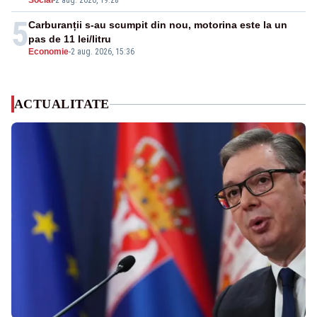
Social
-
2 aug. 2026, 19:28
5
Carburanții s-au scumpit din nou, motorina este la un
pas de 11 lei/litru
Economie
-
2 aug. 2026, 15:36
ACTUALITATE