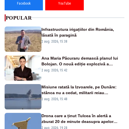
Facebook
YouTube
POPULAR
Infrastructura irigațiilor din România,
lăsată în paragină
2 aug. 2026, 15:38
Ana Maria Păcuraru demască planul lui
Bolojan. O nouă ediție explozivă a
emisiunii „Miza Zilei” la Realitatea PLUS
2 aug. 2026, 15:42
Misiune ratată la Izvoarele, pe Dunăre:
stânca nu a cedat, militarii reiau
detonările luni – VIDEO
2 aug. 2026, 15:48
Drona care a ținut Tulcea în alertă a
zburat 20 de minute deasupra apelor
României. Au fost ridicate două F-16
2 aug. 2026, 19:28