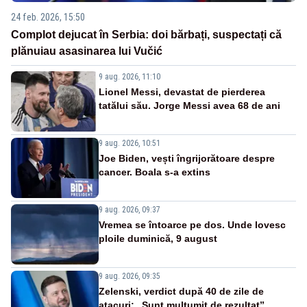
24 feb. 2026, 15:50
Complot dejucat în Serbia: doi bărbați, suspectați că
plănuiau asasinarea lui Vučić
9 aug. 2026, 11:10
Lionel Messi, devastat de pierderea
tatălui său. Jorge Messi avea 68 de ani
9 aug. 2026, 10:51
Joe Biden, vești îngrijorătoare despre
cancer. Boala s-a extins
9 aug. 2026, 09:37
Vremea se întoarce pe dos. Unde lovesc
ploile duminică, 9 august
9 aug. 2026, 09:35
Zelenski, verdict după 40 de zile de
atacuri: „Sunt mulțumit de rezultat”