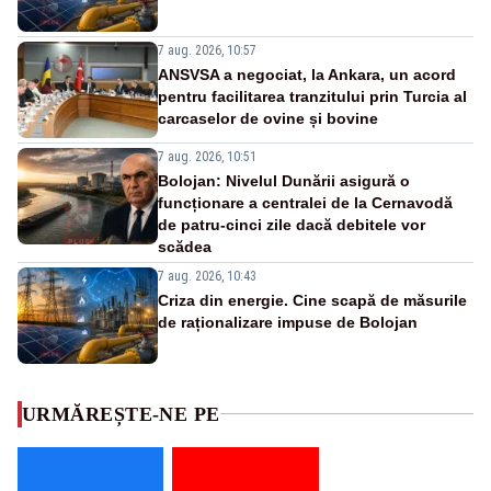
7 aug. 2026, 10:57
ANSVSA a negociat, la Ankara, un acord
pentru facilitarea tranzitului prin Turcia al
carcaselor de ovine și bovine
7 aug. 2026, 10:51
Bolojan: Nivelul Dunării asigură o
funcționare a centralei de la Cernavodă
de patru-cinci zile dacă debitele vor
scădea
7 aug. 2026, 10:43
Criza din energie. Cine scapă de măsurile
de raționalizare impuse de Bolojan
URMĂREȘTE-NE PE