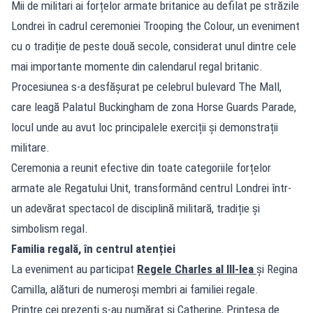
Mii de militari ai forțelor armate britanice au defilat pe străzile
Londrei în cadrul ceremoniei Trooping the Colour, un eveniment
cu o tradiție de peste două secole, considerat unul dintre cele
mai importante momente din calendarul regal britanic.
Procesiunea s-a desfășurat pe celebrul bulevard The Mall,
care leagă Palatul Buckingham de zona Horse Guards Parade,
locul unde au avut loc principalele exerciții și demonstrații
militare.
Ceremonia a reunit efective din toate categoriile forțelor
armate ale Regatului Unit, transformând centrul Londrei într-
un adevărat spectacol de disciplină militară, tradiție și
simbolism regal.
Familia regală, în centrul atenției
La eveniment au participat
Regele Charles al III-lea
și Regina
Camilla, alături de numeroși membri ai familiei regale.
Printre cei prezenți s-au numărat și Catherine, Prințesa de