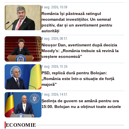
8 aug. 2026, 10:38
România își păstrează ratingul
recomandat investițiilor. Un semnal
pozitiv, dar și un avertisment pentru
autorități
8 aug. 2026, 08:51
Nicușor Dan, avertisment după decizia
Moody’s: „România trebuie să revină la
creștere economică”
7 aug. 2026, 15:26
PSD, replică dură pentru Bolojan:
„România este într-o situație de forță
majoră”
7 aug. 2026, 14:51
Ședința de guvern se amână pentru ora
15:00. Bolojan nu a obținut toate avizele
ECONOMIE