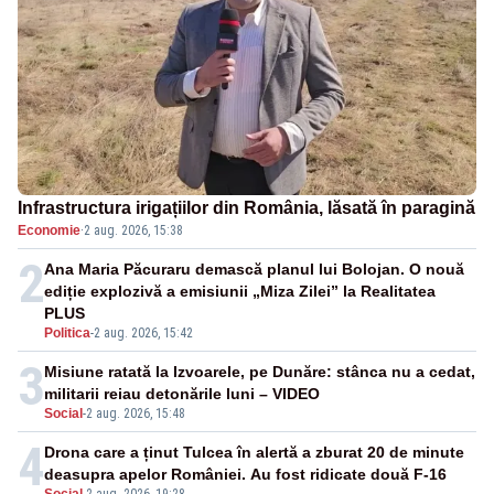
Infrastructura irigațiilor din România, lăsată în paragină
Economie
·
2 aug. 2026, 15:38
2
Ana Maria Păcuraru demască planul lui Bolojan. O nouă
ediție explozivă a emisiunii „Miza Zilei” la Realitatea
PLUS
Politica
-
2 aug. 2026, 15:42
3
Misiune ratată la Izvoarele, pe Dunăre: stânca nu a cedat,
militarii reiau detonările luni – VIDEO
Social
-
2 aug. 2026, 15:48
4
Drona care a ținut Tulcea în alertă a zburat 20 de minute
deasupra apelor României. Au fost ridicate două F-16