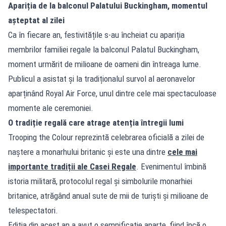
Apariția de la balconul Palatului Buckingham, momentul
așteptat al zilei
Ca în fiecare an, festivitățile s-au încheiat cu apariția
membrilor familiei regale la balconul Palatul Buckingham,
moment urmărit de milioane de oameni din întreaga lume.
Publicul a asistat și la tradiționalul survol al aeronavelor
aparținând Royal Air Force, unul dintre cele mai spectaculoase
momente ale ceremoniei.
O tradiție regală care atrage atenția întregii lumi
Trooping the Colour reprezintă celebrarea oficială a zilei de
naștere a monarhului britanic și este una dintre
cele mai
importante tradiții ale Casei Regale
. Evenimentul îmbină
istoria militară, protocolul regal și simbolurile monarhiei
britanice, atrăgând anual sute de mii de turiști și milioane de
telespectatori.
Ediția din acest an a avut o semnificație aparte, fiind încă o