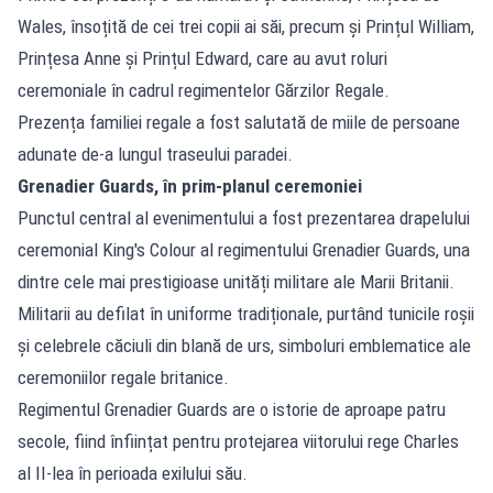
Wales, însoțită de cei trei copii ai săi, precum și Prințul William,
Prințesa Anne și Prințul Edward, care au avut roluri
ceremoniale în cadrul regimentelor Gărzilor Regale.
Prezența familiei regale a fost salutată de miile de persoane
adunate de-a lungul traseului paradei.
Grenadier Guards, în prim-planul ceremoniei
Punctul central al evenimentului a fost prezentarea drapelului
ceremonial King's Colour al regimentului Grenadier Guards, una
dintre cele mai prestigioase unități militare ale Marii Britanii.
Militarii au defilat în uniforme tradiționale, purtând tunicile roșii
și celebrele căciuli din blană de urs, simboluri emblematice ale
ceremoniilor regale britanice.
Regimentul Grenadier Guards are o istorie de aproape patru
secole, fiind înființat pentru protejarea viitorului rege Charles
al II-lea în perioada exilului său.