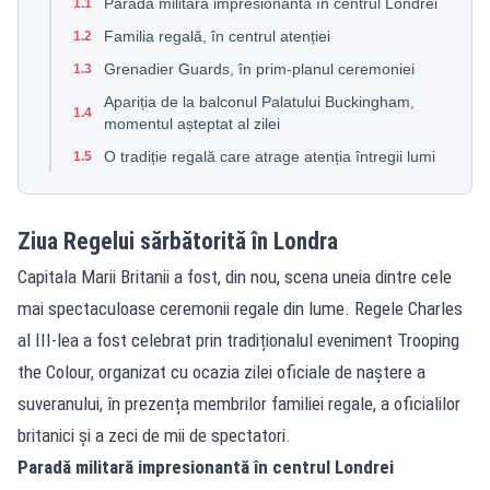
Paradă militară impresionantă în centrul Londrei
1.1
Familia regală, în centrul atenției
1.2
Grenadier Guards, în prim-planul ceremoniei
1.3
Apariția de la balconul Palatului Buckingham,
1.4
momentul așteptat al zilei
O tradiție regală care atrage atenția întregii lumi
1.5
Ziua Regelui sărbătorită în Londra
Capitala Marii Britanii a fost, din nou, scena uneia dintre cele
mai spectaculoase ceremonii regale din lume. Regele Charles
al III-lea a fost celebrat prin tradiționalul eveniment Trooping
the Colour, organizat cu ocazia zilei oficiale de naștere a
suveranului, în prezența membrilor familiei regale, a oficialilor
britanici și a zeci de mii de spectatori.
Paradă militară impresionantă în centrul Londrei