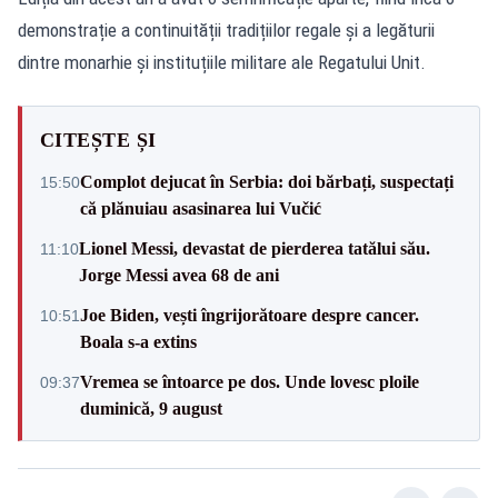
demonstrație a continuității tradițiilor regale și a legăturii
dintre monarhie și instituțiile militare ale Regatului Unit.
CITEȘTE ȘI
Complot dejucat în Serbia: doi bărbați, suspectați
15:50
că plănuiau asasinarea lui Vučić
Lionel Messi, devastat de pierderea tatălui său.
11:10
Jorge Messi avea 68 de ani
Joe Biden, vești îngrijorătoare despre cancer.
10:51
Boala s-a extins
Vremea se întoarce pe dos. Unde lovesc ploile
09:37
duminică, 9 august