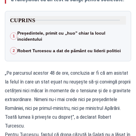
CUPRINS
Președintele, primit cu „huo” chiar la locul
1
incidentului
Robert Turcescu a dat de pământ cu liderii politici
2
„Pe parcursul acestor 48 de ore, concluzia ar fi că am asistat
la felul în care un stat eșuat nu reușește să-și convingă proprii
cetățeni nici măcar în momente de o tensiune și de o gravitate
extraordinare. Nimeni nu-i mai crede nici pe președintele
României, nici pe primul-ministru, nici pe ministrul Apărării.
Toată lumea îi privește cu dispreț”, a declarat Robert
Turcescu.
Pentru Turcescu, faptul că drona căzută la Galați nu a lăsat în