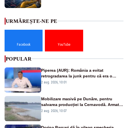
URMĂREȘTE-NE PE
Facebook
YouTube
POPULAR
Piperea (AUR): România a evitat
retrogradarea la junk pentru că era o
catastrofă pentru bănci și fondurile de
2 aug. 2026, 10:01
pensii
Mobilizare masivă pe Dunăre, pentru
salvarea producției la Cernavodă. Armata
va detona o stâncă și va devia apa
2 aug. 2026, 10:07
fluviului - IMAGINI AERIENE
Dorina Barcari dă în vileag șmecheria