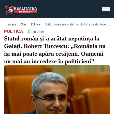
Acasă
Știri
Politica
Statul român și-a arătat neputința la Galați. Robert Turcescu: „România nu își mai poate apăra cetățenii. Oamenii nu mai au încredere în politicieni”
·
POLITICA
3 min citire
Statul român și-a arătat neputința la
Galați. Robert Turcescu: „România nu
își mai poate apăra cetățenii. Oamenii
nu mai au încredere în politicieni”