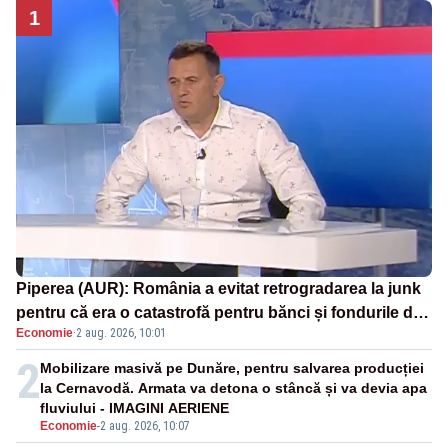
1
Piperea (AUR): România a evitat retrogradarea la junk
pentru că era o catastrofă pentru bănci și fondurile de
Economie
·
2 aug. 2026, 10:01
pensii
2
Mobilizare masivă pe Dunăre, pentru salvarea producției
la Cernavodă. Armata va detona o stâncă și va devia apa
fluviului - IMAGINI AERIENE
Economie
-
2 aug. 2026, 10:07