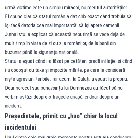
urmă victime este un simplu miracol, nu meritul autorităților.
El spune clar că statul român a dat chix exact când trebuia să
își facă datoria cea mai importantă: să își apere oamenii.
Jurnalistul a explicat că această neputință se vede deja de
mult timp în viața de zi cu zi a românilor, de la banii din
buzunar până la siguranța națională.
Statul a eșuat când i-a lăsat pe cetățeni pradă inflației și când
i-a cocoșat cu taxe și impozite mărite, pe care le consideră
niște agresiuni teribile. Iar acum, la Galați, a eșuat la propriu.
Doar norocul sau bunavoința lui Dumnezeu au făcut să nu
vorbim astăzi despre o tragedie uriașă, ci doar despre un
incident.
Președintele, primit cu „huo” chiar la locul
incidentului
Unul dintre cele mai grele momente pentru actuala conducere