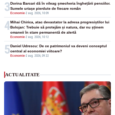
3
Dorina Barcari dă în vileag șmecheria înghețării pensiilor.
Sumele uriașe pierdute de fiecare român
Economie
-
2 aug. 2026, 10:09
4
Mihai Chirica, atac devastator la adresa progresiștilor lui
Bolojan: Trebuie să protejăm și natura, dar nu șținem
omaneii în stare permanentă de alertă
Economie
-
2 aug. 2026, 10:12
5
Daniel Udrescu: De ce patrimoniul va deveni conceptul
central al economiei viitoare?
Economie
-
2 aug. 2026, 09:22
ACTUALITATE