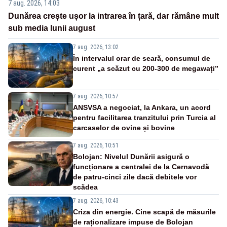
7 aug. 2026, 14:03
Dunărea crește ușor la intrarea în țară, dar rămâne mult
sub media lunii august
7 aug. 2026, 13:02
În intervalul orar de seară, consumul de
curent „a scăzut cu 200-300 de megawați”
7 aug. 2026, 10:57
ANSVSA a negociat, la Ankara, un acord
pentru facilitarea tranzitului prin Turcia al
carcaselor de ovine și bovine
7 aug. 2026, 10:51
Bolojan: Nivelul Dunării asigură o
funcționare a centralei de la Cernavodă
de patru-cinci zile dacă debitele vor
scădea
7 aug. 2026, 10:43
Criza din energie. Cine scapă de măsurile
de raționalizare impuse de Bolojan