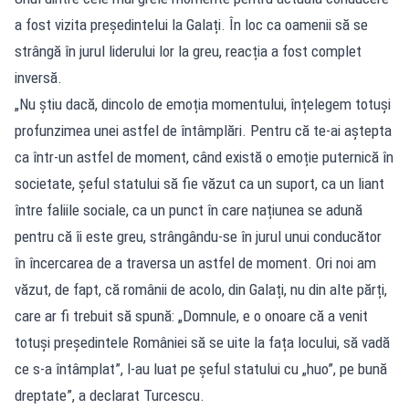
a fost vizita președintelui la Galați. În loc ca oamenii să se
strângă în jurul liderului lor la greu, reacția a fost complet
inversă.
„Nu știu dacă, dincolo de emoția momentului, înțelegem totuși
profunzimea unei astfel de întâmplări. Pentru că te-ai aștepta
ca într-un astfel de moment, când există o emoție puternică în
societate, șeful statului să fie văzut ca un suport, ca un liant
între faliile sociale, ca un punct în care națiunea se adună
pentru că îi este greu, strângându-se în jurul unui conducător
în încercarea de a traversa un astfel de moment. Ori noi am
văzut, de fapt, că românii de acolo, din Galați, nu din alte părți,
care ar fi trebuit să spună: „Domnule, e o onoare că a venit
totuși președintele României să se uite la fața locului, să vadă
ce s-a întâmplat”, l-au luat pe șeful statului cu „huo”, pe bună
dreptate”, a declarat Turcescu.