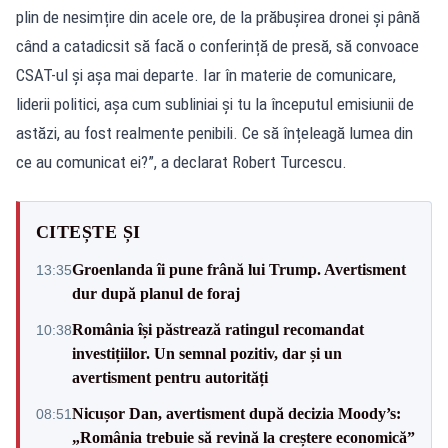
plin de nesimțire din acele ore, de la prăbușirea dronei și până
când a catadicsit să facă o conferință de presă, să convoace
CSAT-ul și așa mai departe. Iar în materie de comunicare,
liderii politici, așa cum subliniai și tu la începutul emisiunii de
astăzi, au fost realmente penibili. Ce să înțeleagă lumea din
ce au comunicat ei?”, a declarat Robert Turcescu.
CITEȘTE ȘI
Groenlanda îi pune frână lui Trump. Avertisment
13:35
dur după planul de foraj
România își păstrează ratingul recomandat
10:38
investițiilor. Un semnal pozitiv, dar și un
avertisment pentru autorități
Nicușor Dan, avertisment după decizia Moody’s:
08:51
„România trebuie să revină la creștere economică”