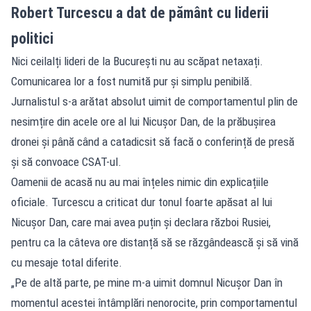
Robert Turcescu a dat de pământ cu liderii
politici
Nici ceilalți lideri de la București nu au scăpat netaxați.
Comunicarea lor a fost numită pur și simplu penibilă.
Jurnalistul s-a arătat absolut uimit de comportamentul plin de
nesimțire din acele ore al lui Nicușor Dan, de la prăbușirea
dronei și până când a catadicsit să facă o conferință de presă
și să convoace CSAT-ul.
Oamenii de acasă nu au mai înțeles nimic din explicațiile
oficiale. Turcescu a criticat dur tonul foarte apăsat al lui
Nicușor Dan, care mai avea puțin și declara război Rusiei,
pentru ca la câteva ore distanță să se răzgândească și să vină
cu mesaje total diferite.
„Pe de altă parte, pe mine m-a uimit domnul Nicușor Dan în
momentul acestei întâmplări nenorocite, prin comportamentul