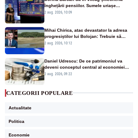
înghețării pensiilor. Sumele uriașe
pierdute de fiecare român
2 aug. 2026, 10:09
Mihai Chirica, atac devastator la adresa
progresiștilor lui Bolojan: Trebuie să
protejăm și natura, dar nu șținem omaneii
2 aug. 2026, 10:12
în stare permanentă de alertă
Daniel Udrescu: De ce patrimoniul va
deveni conceptul central al economiei
viitoare?
2 aug. 2026, 09:22
CATEGORII POPULARE
Actualitate
Politica
Economie