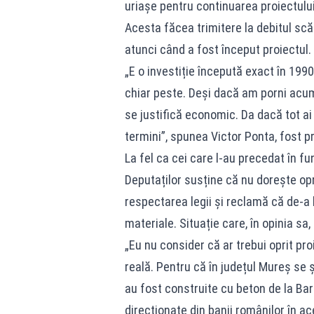
uriașe pentru continuarea proiectulu
Acesta făcea trimitere la debitul scă
atunci când a fost început proiectul.
„E o investiție începută exact în 1990
chiar peste. Deși dacă am porni acum 
se justifică economic. Da dacă tot ai
termini”, spunea Victor Ponta, fost p
La fel ca cei care l-au precedat în f
Deputaților susține că nu dorește opri
respectarea legii și reclamă că de-a l
materiale. Situație care, în opinia sa,
„Eu nu consider că ar trebui oprit pro
reală. Pentru că în județul Mureș se 
au fost construite cu beton de la Bar
direcționate din banii românilor în a