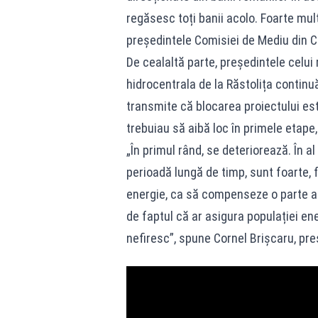
regăsesc toți banii acolo. Foarte mul
președintele Comisiei de Mediu din C
De cealaltă parte, președintele celu
hidrocentrala de la Răstolița continu
transmite că blocarea proiectului est
trebuiau să aibă loc în primele etape
„În primul rând, se deteriorează. În a
perioadă lungă de timp, sunt foarte, 
energie, ca să compenseze o parte a v
de faptul că ar asigura populației en
nefiresc”, spune Cornel Brișcaru, pre