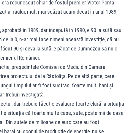
i era recunoscut chiar de fostul premier Victor Ponta.
zut al râului, mult mai scăzut acum decât în anul 1989,
, aprobată în 1989, dar începută în 1990, e 90 la sută sau
de la 0, n-ar mai face nimeni această investiție, că nu
 făcut 90 și ceva la sută, e păcat de Dumnezeu să nu o
remier al României.
uncție, președintele Comisiei de Mediu din Camera
rea proiectului de la Răstolița. Pe de altă parte, cere
ungul timpului ar fi fost sustrași foarte mulți bani și
 ar trebui investigată.
iectul, dar trebuie făcut o evaluare foarte clară la situația
știe situația că foarte multe case, sute, poate mii de case
aj. Din sutele de milioane de euro care au fost
cel baraj cu scopul de producție de energie, nu se