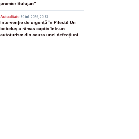
premier Bolojan”
5
Actualitate
-
30 iul. 2026, 20:33
Intervenție de urgență în Pitești! Un
bebeluș a rămas captiv într-un
autoturism din cauza unei defecțiuni