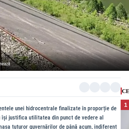
onează
CE
1
ntele unei hidrocentrale finalizate în proporție de
își justifica utilitatea din punct de vedere al
 masa tuturor guvernărilor de până acum, indiferent