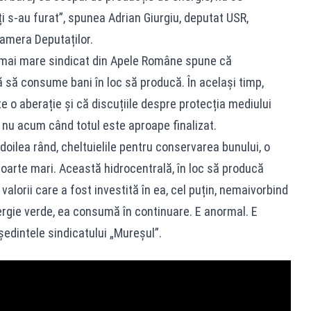
ți s-au furat”, spunea Adrian Giurgiu, deputat USR,
amera Deputaților.
i mai mare sindicat din Apele Române spune că
ă să consume bani în loc să producă. În același timp,
e o aberație și că discuțiile despre protecția mediului
, nu acum când totul este aproape finalizat.
l doilea rând, cheltuielile pentru conservarea bunului, o
foarte mari. Această hidrocentrală, în loc să producă
alorii care a fost investită în ea, cel puțin, nemaivorbind
ergie verde, ea consumă în continuare. E anormal. E
ședintele sindicatului „Mureșul”.