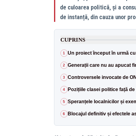
de culoarea politică, și a con
de instanță, din cauza unor pr
CUPRINS
Un proiect început în urmă cu
1
Generații care nu au apucat fi
2
Controversele invocate de ON
3
Pozițiile clasei politice față de
4
Speranțele localnicilor și exe
5
Blocajul definitiv și efectele 
6