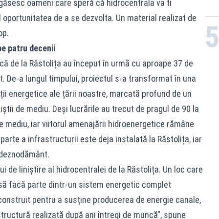
i găsesc oameni care speră că hidrocentrala va fi
l oportunitatea de a se dezvolta. Un material realizat de
op.
e patru decenii
ică de la Răstolița au început în urmă cu aproape 37 de
t. De-a lungul timpului, proiectul s-a transformat în una
ții energetice ale țării noastre, marcată profund de un
iviștii de mediu. Deși lucrările au trecut de pragul de 90 la
e mediu, iar viitorul amenajării hidroenergetice rămâne
arte a infrastructurii este deja instalată la Răstolița, iar
i deznodământ.
 de liniștire al hidrocentralei de la Răstolița. Un loc care
și să facă parte dintr-un sistem energetic complet
t construit pentru a susține producerea de energie canale,
rastructură realizată după ani întregi de muncă”, spune