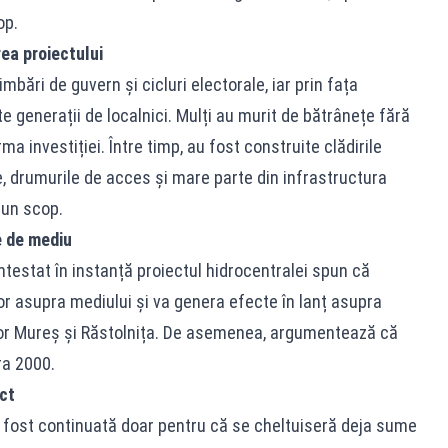
op.
rea proiectului
bări de guvern și cicluri electorale, iar prin fața
e generații de localnici. Mulți au murit de bătrânețe fără
a investiției. Între timp, au fost construite clădirile
le, drumurile de acces și mare parte din infrastructura
iun scop.
e de mediu
testat în instanță proiectul hidrocentralei spun că
 asupra mediului și va genera efecte în lanț asupra
ilor Mureș și Răstolnița. De asemenea, argumentează că
ra 2000.
ect
 a fost continuată doar pentru că se cheltuiseră deja sume