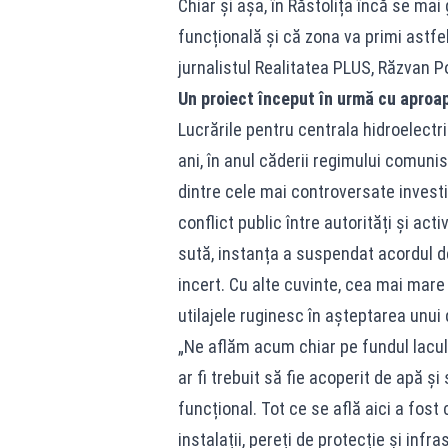
Chiar și așa, în Răstolița încă se ma
funcțională și că zona va primi astfe
jurnalistul Realitatea PLUS, Răzvan P
Un proiect început în urmă cu aproap
Lucrările pentru centrala hidroelectr
ani, în anul căderii regimului comunis
dintre cele mai controversate investi
conflict public între autorități și act
sută, instanța a suspendat acordul d
incert. Cu alte cuvinte, cea mai mare p
utilajele ruginesc în așteptarea unu
„Ne aflăm acum chiar pe fundul lacului
ar fi trebuit să fie acoperit de apă 
funcțional. Tot ce se află aici a fos
instalații, pereți de protecție și inf