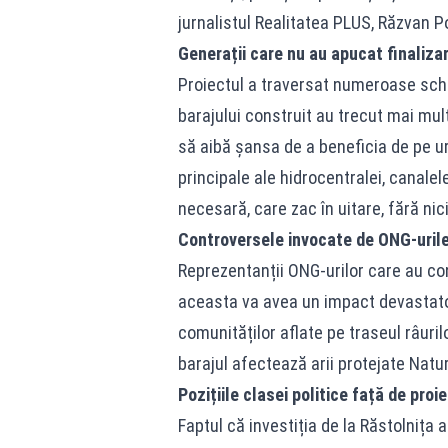
jurnalistul Realitatea PLUS, Răzvan P
Generații care nu au apucat finaliza
Proiectul a traversat numeroase schim
barajului construit au trecut mai mult
să aibă șansa de a beneficia de pe urm
principale ale hidrocentralei, canale
necesară, care zac în uitare, fără nic
Controversele invocate de ONG-uril
Reprezentanții ONG-urilor care au con
aceasta va avea un impact devastator
comunităților aflate pe traseul râur
barajul afectează arii protejate Natu
Pozițiile clasei politice față de proi
Faptul că investiția de la Răstolnița