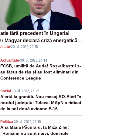
ație fără precedent în Ungaria!
er Magyar declară criză energetică
litate
·
30 iul. 2026, 20:45
ă oprirea centralei de la Paks
2
Actualitate
-
30 iul. 2026, 21:14
FCSB, umilită de Auda! Roș-albaștrii s-
au făcut de râs și au fost eliminați din
Conference League
3
Social
-
30 iul. 2026, 22:12
Alertă la graniță. Nou mesaj RO-Alert în
nordul județului Tulcea. MApN a ridicat
de la sol două avioane F-16
4
Politica
-
30 iul. 2026, 22:15
Ana Maria Păcuraru, la Miza Zilei:
”Românii nu sunt naivi, domnule