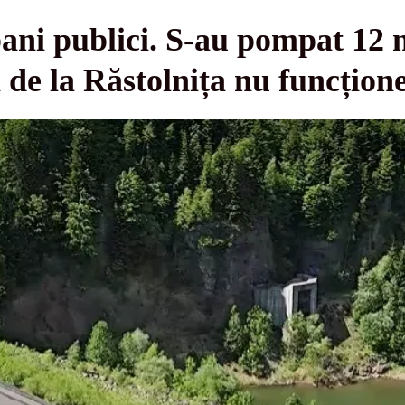
bani publici. S-au pompat 12 m
 de la Răstolnița nu funcțio