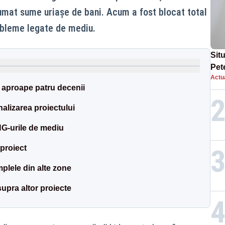
sumat sume uriașe de bani. Acum a fost blocat total
obleme legate de mediu.
Situ
Pet
Actua
dup
 aproape patru decenii
nalizarea proiectului
G-urile de mediu
 proiect
mplele din alte zone
asupra altor proiecte