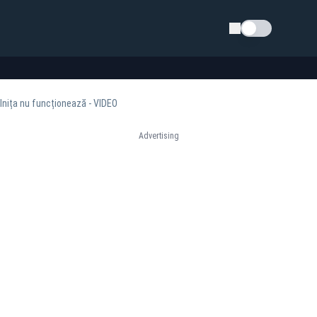
Schimba tema
olnița nu funcționează - VIDEO
Advertising