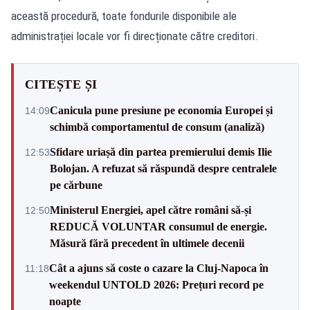
această procedură, toate fondurile disponibile ale
administrației locale vor fi direcționate către creditori.
CITEȘTE ȘI
Canicula pune presiune pe economia Europei și
14:09
schimbă comportamentul de consum (analiză)
Sfidare uriașă din partea premierului demis Ilie
12:53
Bolojan. A refuzat să răspundă despre centralele
pe cărbune
Ministerul Energiei, apel către români să-și
12:50
REDUCĂ VOLUNTAR consumul de energie.
Măsură fără precedent în ultimele decenii
Cât a ajuns să coste o cazare la Cluj-Napoca în
11:18
weekendul UNTOLD 2026: Prețuri record pe
noapte