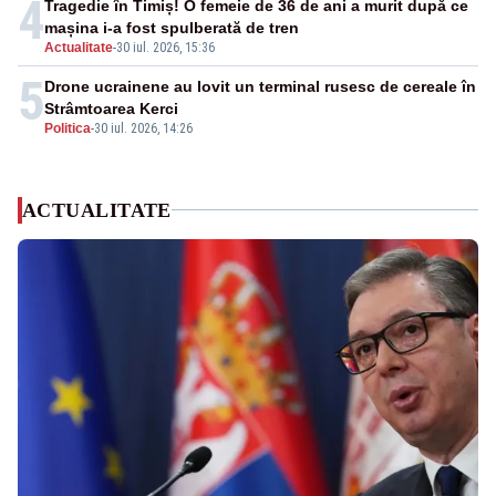
4
Tragedie în Timiș! O femeie de 36 de ani a murit după ce
mașina i-a fost spulberată de tren
Actualitate
-
30 iul. 2026, 15:36
5
Drone ucrainene au lovit un terminal rusesc de cereale în
Strâmtoarea Kerci
Politica
-
30 iul. 2026, 14:26
ACTUALITATE