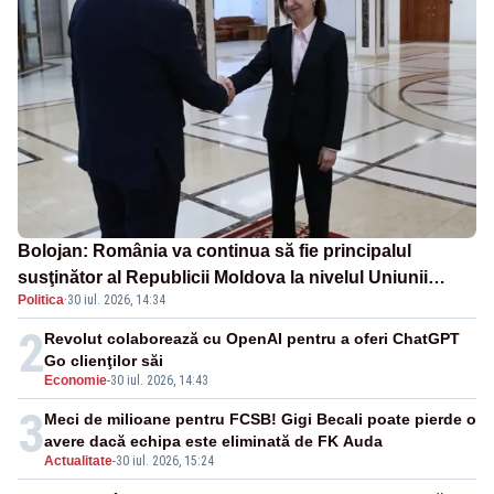
Bolojan: România va continua să fie principalul
susţinător al Republicii Moldova la nivelul Uniunii
Politica
·
30 iul. 2026, 14:34
Europene
2
Revolut colaborează cu OpenAI pentru a oferi ChatGPT
Go clienţilor săi
Economie
-
30 iul. 2026, 14:43
3
Meci de milioane pentru FCSB! Gigi Becali poate pierde o
avere dacă echipa este eliminată de FK Auda
Actualitate
-
30 iul. 2026, 15:24