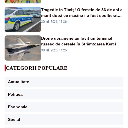
Tragedie în Timiș! O femeie de 36 de ani a
murit după ce mașina i-a fost spulberată
de tren
30 iul. 2026, 15:36
Drone ucrainene au lovit un terminal
rusesc de cereale în Strâmtoarea Kerci
30 iul. 2026, 14:26
CATEGORII POPULARE
Actualitate
Politica
Economie
Social