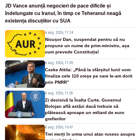
JD Vance anunță negocieri de pace dificile și
îndelungate cu Iranul, în timp ce Teheranul neagă
existența discuțiilor cu SUA
6 aug. 2026, 11:24
Nicușor Dan, suspendat pentru că nu
propune un nume de prim-ministru, așa
cum prevede Constituția!
6 aug. 2026, 11:09
Cseke Attila: „Până la sfârșitul lunii vom
finaliza cele 110 creșe pe care le-am dorit
prin PNRR”
6 aug. 2026, 11:05
Zi decisivă la Înalta Curte. Guvernul
Bolojan află astăzi dacă trebuie să
plătească aproape un miliard de euro
grefierilor
6 aug. 2026, 10:47
Trei morți în urma unui atac rusesc asupra