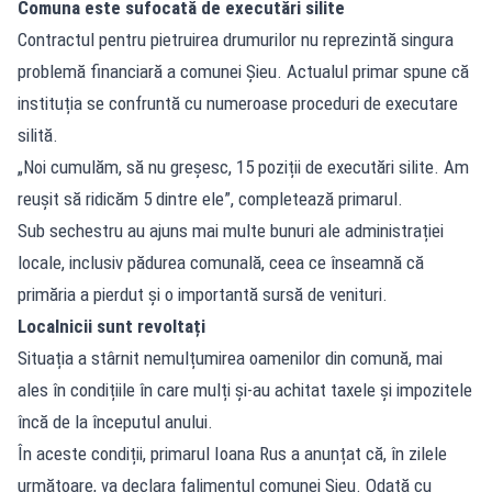
Comuna este sufocată de executări silite
Contractul pentru pietruirea drumurilor nu reprezintă singura
problemă financiară a comunei Șieu. Actualul primar spune că
instituția se confruntă cu numeroase proceduri de executare
silită.
„Noi cumulăm, să nu greșesc, 15 poziții de executări silite. Am
reușit să ridicăm 5 dintre ele”, completează primarul.
Sub sechestru au ajuns mai multe bunuri ale administrației
locale, inclusiv pădurea comunală, ceea ce înseamnă că
primăria a pierdut și o importantă sursă de venituri.
Localnicii sunt revoltați
Situația a stârnit nemulțumirea oamenilor din comună, mai
ales în condițiile în care mulți și-au achitat taxele și impozitele
încă de la începutul anului.
În aceste condiții, primarul Ioana Rus a anunțat că, în zilele
următoare, va declara falimentul comunei Șieu. Odată cu