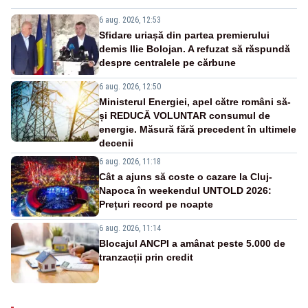
6 aug. 2026, 12:53
Sfidare uriașă din partea premierului
demis Ilie Bolojan. A refuzat să răspundă
despre centralele pe cărbune
6 aug. 2026, 12:50
Ministerul Energiei, apel către români să-
și REDUCĂ VOLUNTAR consumul de
energie. Măsură fără precedent în ultimele
decenii
6 aug. 2026, 11:18
Cât a ajuns să coste o cazare la Cluj-
Napoca în weekendul UNTOLD 2026:
Prețuri record pe noapte
6 aug. 2026, 11:14
Blocajul ANCPI a amânat peste 5.000 de
tranzacții prin credit