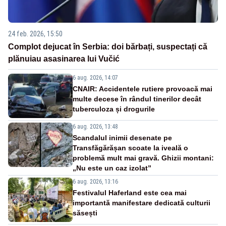
24 feb. 2026, 15:50
Complot dejucat în Serbia: doi bărbați, suspectați că
plănuiau asasinarea lui Vučić
6 aug. 2026, 14:07
CNAIR: Accidentele rutiere provoacă mai
multe decese în rândul tinerilor decât
tuberculoza și drogurile
6 aug. 2026, 13:48
Scandalul inimii desenate pe
Transfăgărășan scoate la iveală o
problemă mult mai gravă. Ghizii montani:
„Nu este un caz izolat”
6 aug. 2026, 13:16
Festivalul Haferland este cea mai
importantă manifestare dedicată culturii
săsești