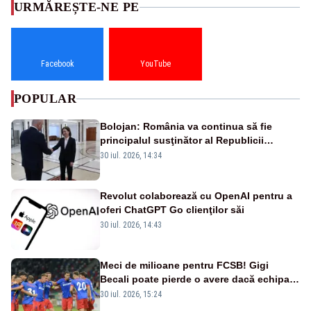
URMĂREȘTE-NE PE
Facebook
YouTube
POPULAR
Bolojan: România va continua să fie
principalul susţinător al Republicii
Moldova la nivelul Uniunii Europene
30 iul. 2026, 14:34
Revolut colaborează cu OpenAI pentru a
oferi ChatGPT Go clienţilor săi
30 iul. 2026, 14:43
Meci de milioane pentru FCSB! Gigi
Becali poate pierde o avere dacă echipa
este eliminată de FK Auda
30 iul. 2026, 15:24