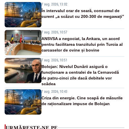
7 aug. 2026, 13:02
În intervalul orar de seară, consumul de
curent „a scăzut cu 200-300 de megawați”
7 aug. 2026, 10:57
ANSVSA a negociat, la Ankara, un acord
pentru facilitarea tranzitului prin Turcia al
carcaselor de ovine și bovine
7 aug. 2026, 10:51
Bolojan: Nivelul Dunării asigură o
funcționare a centralei de la Cernavodă
de patru-cinci zile dacă debitele vor
scădea
7 aug. 2026, 10:43
Criza din energie. Cine scapă de măsurile
de raționalizare impuse de Bolojan
URMĂREȘTE-NE PE