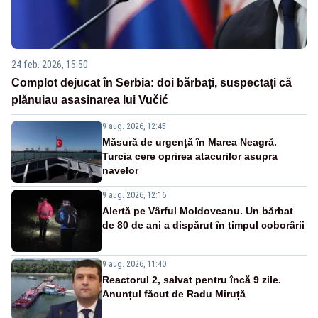
24 feb. 2026, 15:50
Complot dejucat în Serbia: doi bărbați, suspectați că
plănuiau asasinarea lui Vučić
9 aug. 2026, 12:45
Măsură de urgență în Marea Neagră.
Turcia cere oprirea atacurilor asupra
navelor
9 aug. 2026, 12:16
Alertă pe Vârful Moldoveanu. Un bărbat
de 80 de ani a dispărut în timpul coborârii
9 aug. 2026, 11:40
Reactorul 2, salvat pentru încă 9 zile.
Anunțul făcut de Radu Miruță