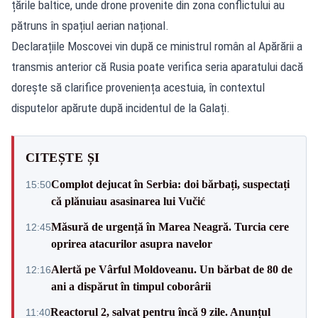
țările baltice, unde drone provenite din zona conflictului au
pătruns în spațiul aerian național.
Declarațiile Moscovei vin după ce ministrul român al Apărării a
transmis anterior că Rusia poate verifica seria aparatului dacă
dorește să clarifice proveniența acestuia, în contextul
disputelor apărute după incidentul de la Galați.
CITEȘTE ȘI
Complot dejucat în Serbia: doi bărbați, suspectați
15:50
că plănuiau asasinarea lui Vučić
Măsură de urgență în Marea Neagră. Turcia cere
12:45
oprirea atacurilor asupra navelor
Alertă pe Vârful Moldoveanu. Un bărbat de 80 de
12:16
ani a dispărut în timpul coborârii
Reactorul 2, salvat pentru încă 9 zile. Anunțul
11:40