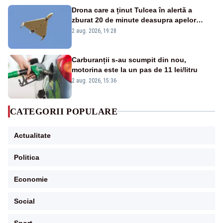
Drona care a ținut Tulcea în alertă a
zburat 20 de minute deasupra apelor
României. Au fost ridicate două F-16
2 aug. 2026, 19:28
Carburanții s-au scumpit din nou,
motorina este la un pas de 11 lei/litru
2 aug. 2026, 15:36
CATEGORII POPULARE
Actualitate
Politica
Economie
Social
Sport