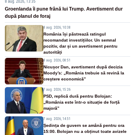
8 aug. 2026, 13:35
Groenlanda îi pune frână lui Trump. Avertisment dur
după planul de foraj
8 aug. 2026, 10:38
România își păstrează ratingul
recomandat investițiilor. Un semnal
pozitiv, dar și un avertisment pentru
autorități
8 aug. 2026, 08:51
Nicușor Dan, avertisment după decizia
Moody’s: „România trebuie să revină la
creștere economică”
7 aug. 2026, 15:26
PSD, replică dură pentru Bolojan:
„România este într-o situație de forță
majoră”
7 aug. 2026, 14:51
Ședința de guvern se amână pentru ora
15:00. Bolojan nu a obținut toate avizele