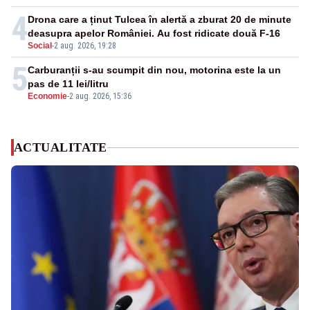
4
Drona care a ținut Tulcea în alertă a zburat 20 de minute
deasupra apelor României. Au fost ridicate două F-16
Social
-
2 aug. 2026, 19:28
5
Carburanții s-au scumpit din nou, motorina este la un
pas de 11 lei/litru
Economie
-
2 aug. 2026, 15:36
ACTUALITATE