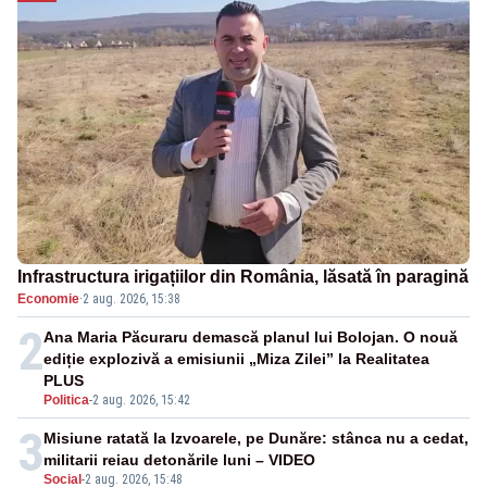
Infrastructura irigațiilor din România, lăsată în paragină
Economie
·
2 aug. 2026, 15:38
2
Ana Maria Păcuraru demască planul lui Bolojan. O nouă
ediție explozivă a emisiunii „Miza Zilei” la Realitatea
PLUS
Politica
-
2 aug. 2026, 15:42
3
Misiune ratată la Izvoarele, pe Dunăre: stânca nu a cedat,
militarii reiau detonările luni – VIDEO
Social
-
2 aug. 2026, 15:48