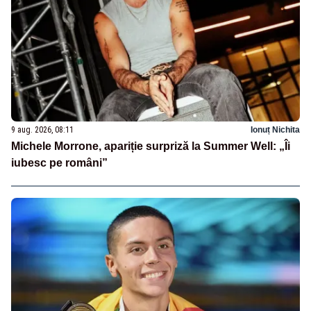
9 aug. 2026, 08:11
Ionuț Nichita
Michele Morrone, apariție surpriză la Summer Well: „Îi
iubesc pe români”