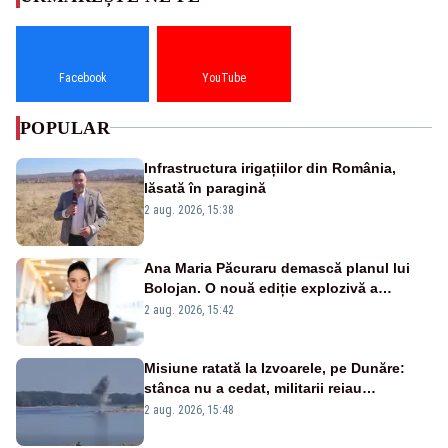
Facebook
YouTube
POPULAR
Infrastructura irigațiilor din România,
lăsată în paragină
2 aug. 2026, 15:38
Ana Maria Păcuraru demască planul lui
Bolojan. O nouă ediție explozivă a
emisiunii „Miza Zilei” la Realitatea PLUS
2 aug. 2026, 15:42
Misiune ratată la Izvoarele, pe Dunăre:
stânca nu a cedat, militarii reiau
detonările luni – VIDEO
2 aug. 2026, 15:48