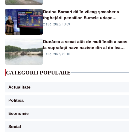
Dorina Barcari dă în vileag șmecheria
înghețării pensiilor. Sumele uriașe
pierdute de fiecare român
2 aug. 2026, 10:09
Dunărea a secat atât de mult încât a scos
la suprafață nave naziste din al doilea
război mondial
1 aug. 2026, 23:10
CATEGORII POPULARE
Actualitate
Politica
Economie
Social