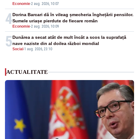
Economie
-
2 aug. 2026, 10:07
4
Dorina Barcari dă în vileag șmecheria înghețării pensiilor.
Sumele uriașe pierdute de fiecare român
Economie
-
2 aug. 2026, 10:09
5
Dunărea a secat atât de mult încât a scos la suprafață
nave naziste din al doilea război mondial
Social
-
1 aug. 2026, 23:10
ACTUALITATE