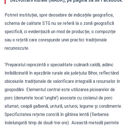
Potrivit instituției, spre deosebire de indicațiile geografice,
schema de calitate STG nu se referă la o zonă geografică
specifică, ci evidențiază un mod de producție, o compoziție
sau o rețetă care corespunde unei practici tradiționale
recunoscute.
'Preparatul reprezintă o specialitate culinară caldă, adânc
înrădăcinată în așezările rurale ale județului Bihor, reflectând
obiceiurile tradiționale de valorificare integrală a resurselor în
gospodării. Elementul central este utilizarea picioarelor de
porc (denumite local 'unghii') asociate cu ciolanul de porc
afumat, ceapă galbenă, untură, usturoi, legume și condimente.
Specificitatea rețetei constă în gătirea lentă (fierberea
îndelungată timp de două-trei ore). Această metodă permite