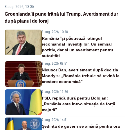
8 aug. 2026, 13:35
Groenlanda îi pune frână lui Trump. Avertisment dur
după planul de foraj
8 aug. 2026, 10:38
România își păstrează ratingul
recomandat investițiilor. Un semnal
pozitiv, dar și un avertisment pentru
autorități
8 aug. 2026, 08:51
Nicușor Dan, avertisment după decizia
Moody’s: „România trebuie să revină la
creștere economică”
7 aug. 2026, 15:26
PSD, replică dură pentru Bolojan:
„România este într-o situație de forță
majoră”
7 aug. 2026, 14:51
Ședința de guvern se amână pentru ora