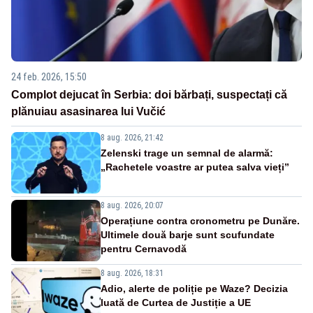
24 feb. 2026, 15:50
Complot dejucat în Serbia: doi bărbați, suspectați că
plănuiau asasinarea lui Vučić
8 aug. 2026, 21:42
Zelenski trage un semnal de alarmă:
„Rachetele voastre ar putea salva vieți”
8 aug. 2026, 20:07
Operațiune contra cronometru pe Dunăre.
Ultimele două barje sunt scufundate
pentru Cernavodă
8 aug. 2026, 18:31
Adio, alerte de poliție pe Waze? Decizia
luată de Curtea de Justiție a UE