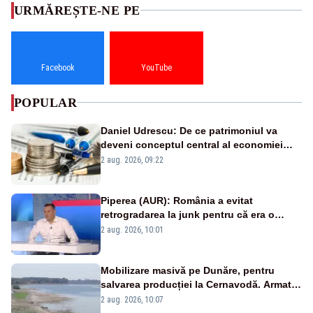
URMĂREȘTE-NE PE
Facebook
YouTube
POPULAR
Daniel Udrescu: De ce patrimoniul va
deveni conceptul central al economiei
viitoare?
2 aug. 2026, 09:22
Piperea (AUR): România a evitat
retrogradarea la junk pentru că era o
catastrofă pentru bănci și fondurile de
2 aug. 2026, 10:01
pensii
Mobilizare masivă pe Dunăre, pentru
salvarea producției la Cernavodă. Armata
va detona o stâncă și va devia apa
2 aug. 2026, 10:07
fluviului - IMAGINI AERIENE