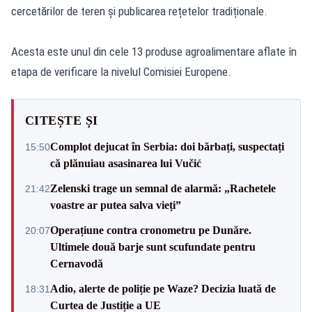
cercetărilor de teren și publicarea rețetelor tradiționale.
Acesta este unul din cele 13 produse agroalimentare aflate în
etapa de verificare la nivelul Comisiei Europene.
CITEȘTE ȘI
Complot dejucat în Serbia: doi bărbați, suspectați
15:50
că plănuiau asasinarea lui Vučić
Zelenski trage un semnal de alarmă: „Rachetele
21:42
voastre ar putea salva vieți”
Operațiune contra cronometru pe Dunăre.
20:07
Ultimele două barje sunt scufundate pentru
Cernavodă
Adio, alerte de poliție pe Waze? Decizia luată de
18:31
Curtea de Justiție a UE