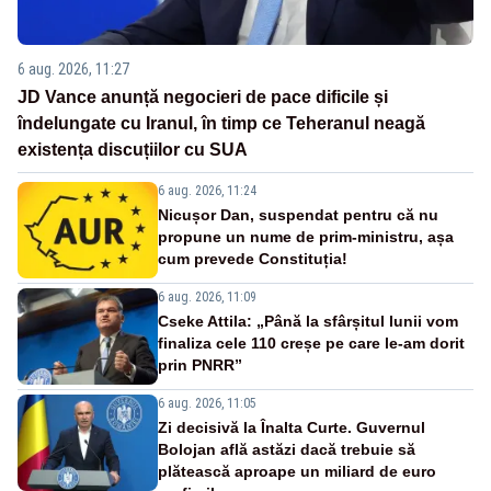
6 aug. 2026, 11:27
JD Vance anunță negocieri de pace dificile și
îndelungate cu Iranul, în timp ce Teheranul neagă
existența discuțiilor cu SUA
6 aug. 2026, 11:24
Nicușor Dan, suspendat pentru că nu
propune un nume de prim-ministru, așa
cum prevede Constituția!
6 aug. 2026, 11:09
Cseke Attila: „Până la sfârșitul lunii vom
finaliza cele 110 creșe pe care le-am dorit
prin PNRR”
6 aug. 2026, 11:05
Zi decisivă la Înalta Curte. Guvernul
Bolojan află astăzi dacă trebuie să
plătească aproape un miliard de euro