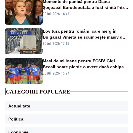
Momente de panică pentru Diana
Șoșoacă! Eurodeputata a fost rănită într-
un accident rutier
30 iul. 2026, 16:48
Lovitură pentru românii care merg în
Bulgaria! Vinieta se scumpește masiv de
la 1 august
30 iul. 2026, 17:15
Meci de milioane pentru FCSB! Gigi
Becali poate pierde o avere dacă echipa
este eliminată de FK Auda
30 iul. 2026, 15:24
CATEGORII POPULARE
Actualitate
Politica
Economie