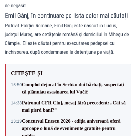
de negăsit.
Emil Gânj, în continuare pe lista celor mai căutați
Potrivit Poliției Române, Emil Gânj este născut în Luduș,
județul Mureș, are cetățenie română și domiciliul în Miheșu de
Câmpie. El este căutat pentru executarea pedepsei cu
închisoarea, după condamnarea la detențiune pe viață.
CITEȘTE ȘI
Complot dejucat în Serbia: doi bărbați, suspectați
15:50
că plănuiau asasinarea lui Vučić
Patronul CFR Cluj, mesaj fără precedent: „Cât să
14:38
mai pierd bani?”
Concursul Enescu 2026 - ediția aniversară oferă
13:19
aproape o lună de evenimente gratuite pentru
public