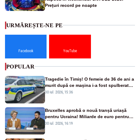
Prețuri record pe noapte
URMĂREȘTE-NE PE
Facebook
YouTube
POPULAR
Tragedie în Timiș! O femeie de 36 de ani a
murit după ce mașina i-a fost spulberată
de tren
30 iul. 2026, 15:36
Bruxelles aprobă o nouă tranșă uriașă
pentru Ucraina! Miliarde de euro pentru
armament și apărare
30 iul. 2026, 16:19