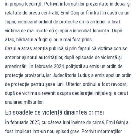
în propria locuință. Potrivit informațiilor prezentate în dosar și
relatate de presa centrală, Emil Gânj ar fi intrat în casă cu un
topor, încălcând ordinul de protecție emis anterior, a lovit
victima de mai multe ori și apoi a incendiat locuința. După
atac, bărbatul a fugit și nu a mai fost prins.
Cazul a atras atenția publică și prin faptul că victima ceruse
anterior ajutorul autorităților, după episoade de violență și
amenințări. În februarie 2024, polițiștii au emis un ordin de
protecție provizoriu, iar Judecătoria Luduș a emis apoi un ordin
de protecție pentru șase luni. Ulterior, ordinul a fost revocat,
după ce victima a revenit asupra declarației inițiale și a cerut
anularea măsurilor.
Episoadele de violență dinaintea crimei
În februarie 2025, cu câteva luni înainte de crimă, Emil Gânj a
fost implicat într-un nou episod grav. Potrivit informațiilor