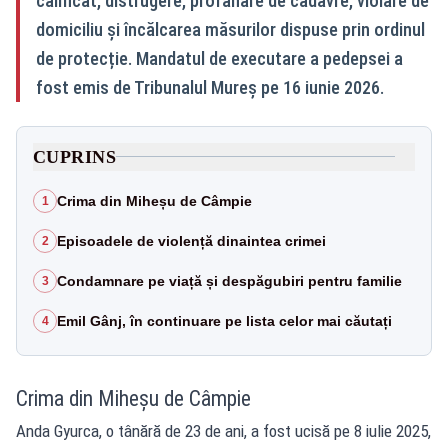
calificat, distrugere, profanare de cadavre, violare de
domiciliu și încălcarea măsurilor dispuse prin ordinul
de protecție. Mandatul de executare a pedepsei a
fost emis de Tribunalul Mureș pe 16 iunie 2026.
CUPRINS
Crima din Miheșu de Câmpie
1
Episoadele de violență dinaintea crimei
2
Condamnare pe viață și despăgubiri pentru familie
3
Emil Gânj, în continuare pe lista celor mai căutați
4
Crima din Miheșu de Câmpie
Anda Gyurca, o tânără de 23 de ani, a fost ucisă pe 8 iulie 2025,