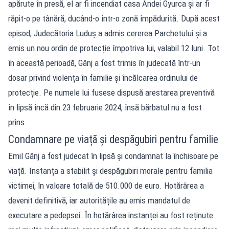
apărute în presă, el ar fi incendiat casa Andei Gyurca și ar fi
răpit-o pe tânără, ducând-o într-o zonă împădurită. După acest
episod, Judecătoria Luduș a admis cererea Parchetului și a
emis un nou ordin de protecție împotriva lui, valabil 12 luni. Tot
în această perioadă, Gânj a fost trimis în judecată într-un
dosar privind violența în familie și încălcarea ordinului de
protecție. Pe numele lui fusese dispusă arestarea preventivă
în lipsă încă din 23 februarie 2024, însă bărbatul nu a fost
prins.
Condamnare pe viață și despăgubiri pentru familie
Emil Gânj a fost judecat în lipsă și condamnat la închisoare pe
viață. Instanța a stabilit și despăgubiri morale pentru familia
victimei, în valoare totală de 510.000 de euro. Hotărârea a
devenit definitivă, iar autoritățile au emis mandatul de
executare a pedepsei. În hotărârea instanței au fost reținute