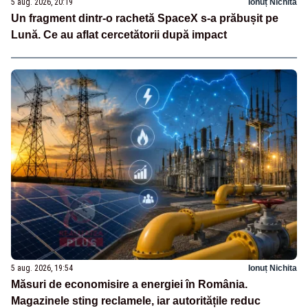
5 aug. 2026, 20:19
Ionuț Nichita
Un fragment dintr-o rachetă SpaceX s-a prăbușit pe
Lună. Ce au aflat cercetătorii după impact
5 aug. 2026, 19:54
Ionuț Nichita
Măsuri de economisire a energiei în România.
Magazinele sting reclamele, iar autoritățile reduc