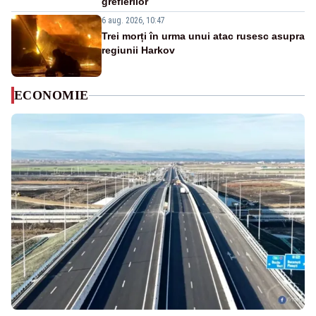
grefierilor
6 aug. 2026, 10:47
Trei morți în urma unui atac rusesc asupra
regiunii Harkov
ECONOMIE