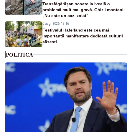
Transfăgărășan scoate la iveală o
problemă mult mai gravă. Ghizii montani:
„Nu este un caz izolat”
6 aug. 2026, 13:16
Festivalul Haferland este cea mai
importantă manifestare dedicată culturii
săsești
POLITICA