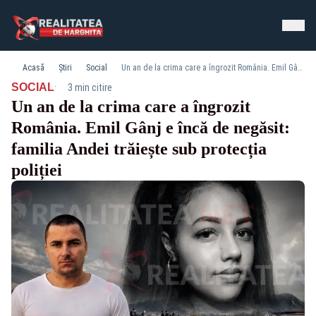
Acasă
Știri
Social
Un an de la crima care a îngrozit România. Emil Gânj e încă de negăsit: familia Andei trăiește sub protecția poliției
·
SOCIAL
3 min citire
Un an de la crima care a îngrozit
România. Emil Gânj e încă de negăsit:
familia Andei trăiește sub protecția
poliției