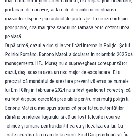
mai multe infracțiuni: omor calificat, distrugere prin incendiere,
profanare de cadavre, violare de domiciliu și încălcarea
măsurilor dispuse prin ordinul de protecție. În urma contopirii
pedepselor, cea mai grea sancțiune rămasă este detențiunea
pe viață.
După crimă, cazul a dus și la verificări interne în Poliție. Șeful
Poliției Române, Benone Matei, a declarat în noiembrie 2025 că
managementul IPJ Mureș nu a supravegheat corespunzător
cazul, deși acesta avea un risc major de escaladare. El a
precizat că mandatul de arestare preventivă emis pe numele
lui Emil Gânj în februarie 2024 nu a fost gestionat corect și că
au fost dispuse cercetări prealabile pentru mai mulți polițiști.
Benone Matei a mai spus atunci că prioritatea autorităților
rămâne prinderea fugarului și că au fost folosite resurse
tehnice și umane pentru identificarea și localizarea lui. Cu
toate acestea, la un an de la crimă, Emil Gânj continuă să fie