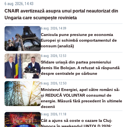
6 aug. 2026, 14:43
CNAIR avertizează asupra unui portal neautorizat din
Ungaria care scumpește rovinieta
6 aug. 2026, 14:09
Canicula pune presiune pe economia
Europei și schimbă comportamentul de
consum (analiză)
6 aug. 2026, 12:53
Sfidare uriașă din partea premierului
demis Ilie Bolojan. A refuzat să răspundă
despre centralele pe cărbune
6 aug. 2026, 12:50
Ministerul Energiei, apel către români să-
și REDUCĂ VOLUNTAR consumul de
energie. Măsură fără precedent în ultimele
decenii
6 aug. 2026, 11:18
Cât a ajuns să coste o cazare la Cluj-
Napoca în weekendul UNTOLD 2026: