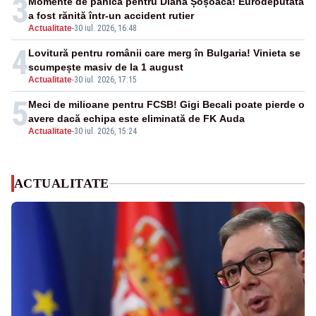
3
Momente de panică pentru Diana Șoșoacă! Eurodeputata
a fost rănită într-un accident rutier
Actualitate
-
30 iul. 2026, 16:48
4
Lovitură pentru românii care merg în Bulgaria! Vinieta se
scumpește masiv de la 1 august
Actualitate
-
30 iul. 2026, 17:15
5
Meci de milioane pentru FCSB! Gigi Becali poate pierde o
avere dacă echipa este eliminată de FK Auda
Actualitate
-
30 iul. 2026, 15:24
ACTUALITATE