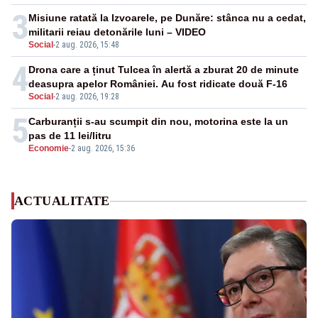
3
Misiune ratată la Izvoarele, pe Dunăre: stânca nu a cedat,
militarii reiau detonările luni – VIDEO
Social
-
2 aug. 2026, 15:48
4
Drona care a ținut Tulcea în alertă a zburat 20 de minute
deasupra apelor României. Au fost ridicate două F-16
Social
-
2 aug. 2026, 19:28
5
Carburanții s-au scumpit din nou, motorina este la un
pas de 11 lei/litru
Economie
-
2 aug. 2026, 15:36
ACTUALITATE