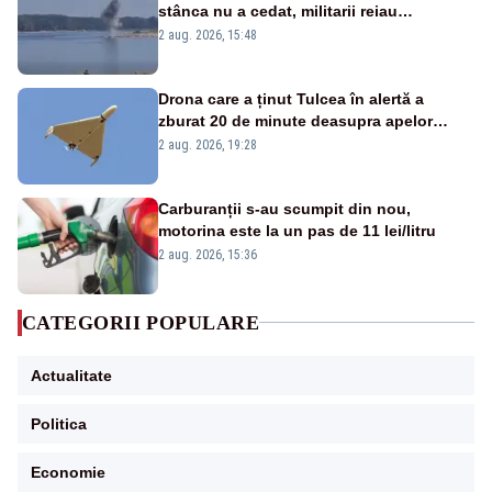
stânca nu a cedat, militarii reiau
detonările luni – VIDEO
2 aug. 2026, 15:48
Drona care a ținut Tulcea în alertă a
zburat 20 de minute deasupra apelor
României. Au fost ridicate două F-16
2 aug. 2026, 19:28
Carburanții s-au scumpit din nou,
motorina este la un pas de 11 lei/litru
2 aug. 2026, 15:36
CATEGORII POPULARE
Actualitate
Politica
Economie