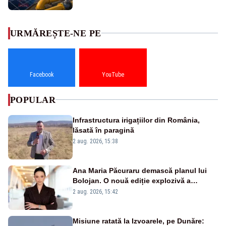
URMĂREȘTE-NE PE
Facebook
YouTube
POPULAR
Infrastructura irigațiilor din România,
lăsată în paragină
2 aug. 2026, 15:38
Ana Maria Păcuraru demască planul lui
Bolojan. O nouă ediție explozivă a
emisiunii „Miza Zilei” la Realitatea PLUS
2 aug. 2026, 15:42
Misiune ratată la Izvoarele, pe Dunăre: