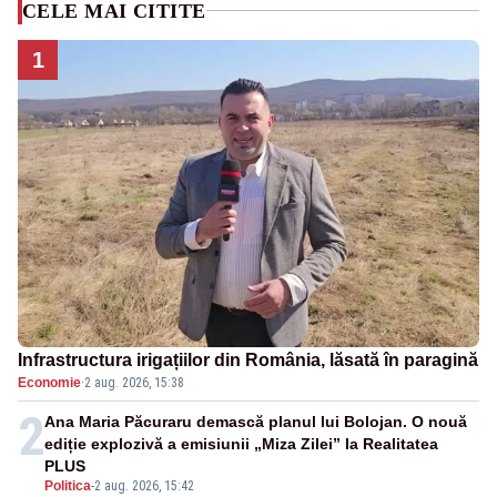
CELE MAI CITITE
1
Infrastructura irigațiilor din România, lăsată în paragină
Economie
·
2 aug. 2026, 15:38
2
Ana Maria Păcuraru demască planul lui Bolojan. O nouă
ediție explozivă a emisiunii „Miza Zilei” la Realitatea
PLUS
Politica
-
2 aug. 2026, 15:42