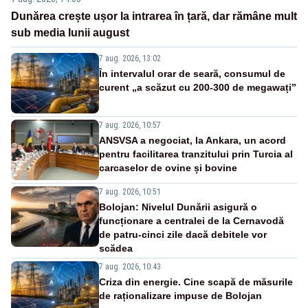
Dunărea crește ușor la intrarea în țară, dar rămâne mult
sub media lunii august
7 aug. 2026, 13:02
În intervalul orar de seară, consumul de
curent „a scăzut cu 200-300 de megawați”
7 aug. 2026, 10:57
ANSVSA a negociat, la Ankara, un acord
pentru facilitarea tranzitului prin Turcia al
carcaselor de ovine și bovine
7 aug. 2026, 10:51
Bolojan: Nivelul Dunării asigură o
funcționare a centralei de la Cernavodă
de patru-cinci zile dacă debitele vor
scădea
7 aug. 2026, 10:43
Criza din energie. Cine scapă de măsurile
de raționalizare impuse de Bolojan