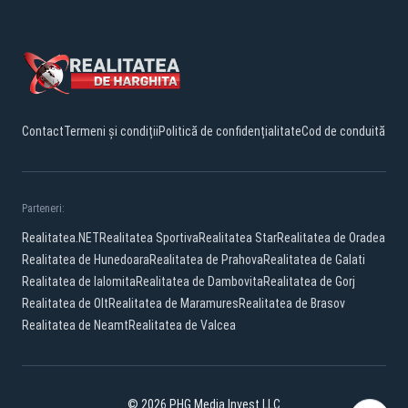
Contact
Termeni și condiții
Politică de confidențialitate
Cod de conduită
Parteneri:
Realitatea.NET
Realitatea Sportiva
Realitatea Star
Realitatea de Oradea
Realitatea de Hunedoara
Realitatea de Prahova
Realitatea de Galati
Realitatea de Ialomita
Realitatea de Dambovita
Realitatea de Gorj
Realitatea de Olt
Realitatea de Maramures
Realitatea de Brasov
Realitatea de Neamt
Realitatea de Valcea
© 2026 PHG Media Invest LLC