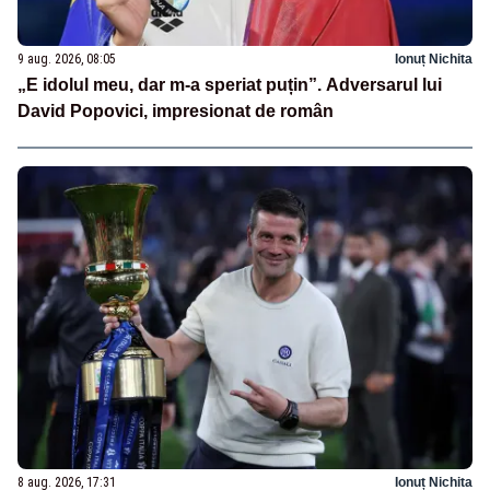
9 aug. 2026, 08:05
Ionuț Nichita
„E idolul meu, dar m-a speriat puțin”. Adversarul lui
David Popovici, impresionat de român
8 aug. 2026, 17:31
Ionuț Nichita