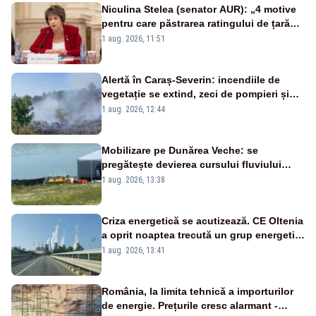
Niculina Stelea (senator AUR): „4 motive
pentru care păstrarea ratingului de țară
nu este o reușită pentru Guvernul
1 aug. 2026, 11:51
Bolojan”
Alertă în Caraș-Severin: incendiile de
vegetație se extind, zeci de pompieri și
silvicultori se luptă cu flăcările - VIDEO
1 aug. 2026, 12:44
Mobilizare pe Dunărea Veche: se
pregătește devierea cursului fluviului
către Cernavodă – VIDEO
1 aug. 2026, 13:38
Criza energetică se acutizează. CE Oltenia
a oprit noaptea trecută un grup energetic
de la Rovinari
1 aug. 2026, 13:41
România, la limita tehnică a importurilor
de energie. Prețurile cresc alarmant -