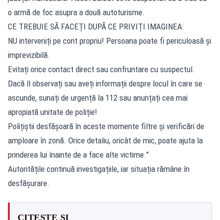
o armă de foc asupra a două autoturisme.
CE TREBUIE SĂ FACEȚI DUPĂ CE PRIVIȚI IMAGINEA:
NU interveniți pe cont propriu! Persoana poate fi periculoasă și
imprevizibilă.
Evitați orice contact direct sau confruntare cu suspectul.
Dacă îl observați sau aveți informații despre locul în care se
ascunde, sunați de urgență la 112 sau anunțați cea mai
apropiată unitate de poliție!
Polițiștii desfășoară în aceste momente filtre și verificări de
amploare în zonă. Orice detaliu, oricât de mic, poate ajuta la
prinderea lui înainte de a face alte victime.”
Autoritățile continuă investigațiile, iar situația rămâne în
desfășurare.
CITEȘTE ȘI