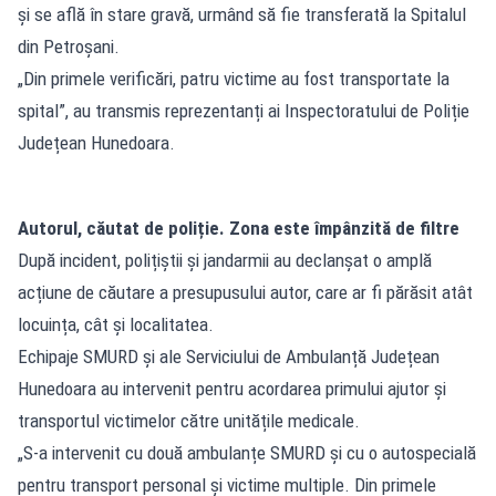
și se află în stare gravă, urmând să fie transferată la Spitalul
din Petroșani.
„Din primele verificări, patru victime au fost transportate la
spital”, au transmis reprezentanți ai Inspectoratului de Poliție
Județean Hunedoara.
Autorul, căutat de poliție. Zona este împânzită de filtre
După incident, polițiștii și jandarmii au declanșat o amplă
acțiune de căutare a presupusului autor, care ar fi părăsit atât
locuința, cât și localitatea.
Echipaje SMURD și ale Serviciului de Ambulanță Județean
Hunedoara au intervenit pentru acordarea primului ajutor și
transportul victimelor către unitățile medicale.
„S-a intervenit cu două ambulanțe SMURD și cu o autospecială
pentru transport personal și victime multiple. Din primele