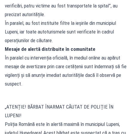
verificări, patru victime au fost transportate la spital”, au
precizat autoritățile.
În paralel, au fost instituite filtre la ieșirile din municipiul
Lupeni, iar toate autoturismele sunt verificate în cadrul
operațiunilor de căutare.
Mesaje de alertă distribuite în comunitate
În paralel cu intervenția oficială, în mediul online au apărut
mesaje de avertizare prin care cetățenii sunt îndemnați să fie
vigilenți și să anunțe imediat autoritățile dacă îl observă pe
suspect.
„ATENȚIE! BĂRBAT ÎNARMAT CĂUTAT DE POLIȚIE ÎN
LUPENI!
Poliția Română este în alertă maximă în municipiul Lupeni,
județul Hunedoara! Acest bărbat este suspectat că a tras cu