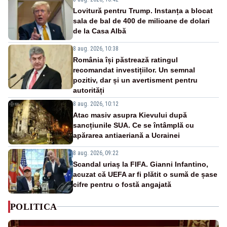
Lovitură pentru Trump. Instanța a blocat
sala de bal de 400 de milioane de dolari
de la Casa Albă
8 aug. 2026, 10:38
România își păstrează ratingul
recomandat investițiilor. Un semnal
pozitiv, dar și un avertisment pentru
autorități
8 aug. 2026, 10:12
Atac masiv asupra Kievului după
sancțiunile SUA. Ce se întâmplă cu
apărarea antiaeriană a Ucrainei
8 aug. 2026, 09:22
Scandal uriaș la FIFA. Gianni Infantino,
acuzat că UEFA ar fi plătit o sumă de șase
cifre pentru o fostă angajată
POLITICA