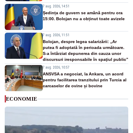
7 aug. 2026, 14:51
Ședința de guvern se amână pentru ora
15:00. Bolojan nu a obținut toate avizele
7 aug. 2026, 11:51
Bolojan, despre legea salarizării: „Ar
putea fi adoptată în perioada următoare.
S-a întârziat depunerea din cauza unor
discursuri iresponsabile în spaţiul public”
7 aug. 2026, 10:57
ANSVSA a negociat, la Ankara, un acord
pentru facilitarea tranzitului prin Turcia al
carcaselor de ovine și bovine
ECONOMIE