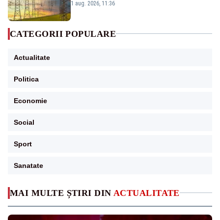
Analiză Realitatea Plus
1 aug. 2026, 11:36
CATEGORII POPULARE
Actualitate
Politica
Economie
Social
Sport
Sanatate
MAI MULTE ȘTIRI DIN
ACTUALITATE