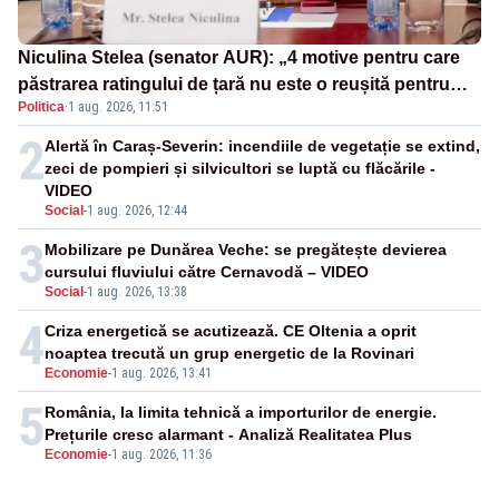
Niculina Stelea (senator AUR): „4 motive pentru care
păstrarea ratingului de țară nu este o reușită pentru
Politica
·
1 aug. 2026, 11:51
Guvernul Bolojan”
2
Alertă în Caraș-Severin: incendiile de vegetație se extind,
zeci de pompieri și silvicultori se luptă cu flăcările -
VIDEO
Social
-
1 aug. 2026, 12:44
3
Mobilizare pe Dunărea Veche: se pregătește devierea
cursului fluviului către Cernavodă – VIDEO
Social
-
1 aug. 2026, 13:38
4
Criza energetică se acutizează. CE Oltenia a oprit
noaptea trecută un grup energetic de la Rovinari
Economie
-
1 aug. 2026, 13:41
5
România, la limita tehnică a importurilor de energie.
Prețurile cresc alarmant - Analiză Realitatea Plus
Economie
-
1 aug. 2026, 11:36