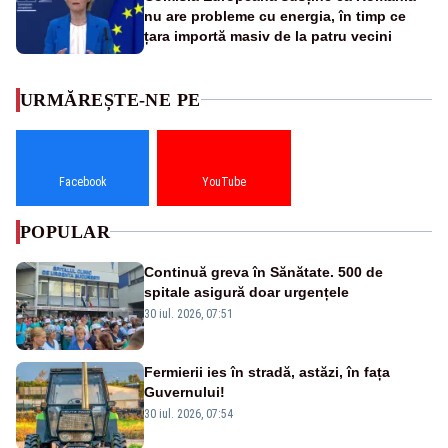
nu are probleme cu energia, în timp ce
țara importă masiv de la patru vecini
URMĂREȘTE-NE PE
Facebook
YouTube
POPULAR
Continuă greva în Sănătate. 500 de
spitale asigură doar urgențele
30 iul. 2026, 07:51
Fermierii ies în stradă, astăzi, în fața
Guvernului!
30 iul. 2026, 07:54