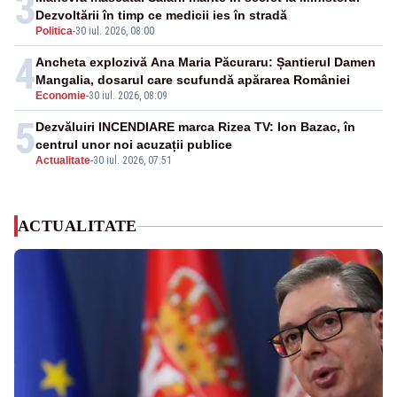
3
Dezvoltării în timp ce medicii ies în stradă
Politica
-
30 iul. 2026, 08:00
4
Ancheta explozivă Ana Maria Păcuraru: Șantierul Damen
Mangalia, dosarul care scufundă apărarea României
Economie
-
30 iul. 2026, 08:09
5
Dezvăluiri INCENDIARE marca Rizea TV: Ion Bazac, în
centrul unor noi acuzații publice
Actualitate
-
30 iul. 2026, 07:51
ACTUALITATE