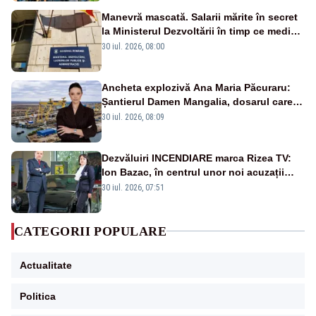
Manevră mascată. Salarii mărite în secret
la Ministerul Dezvoltării în timp ce medicii
ies în stradă
30 iul. 2026, 08:00
Ancheta explozivă Ana Maria Păcuraru:
Șantierul Damen Mangalia, dosarul care
scufundă apărarea României
30 iul. 2026, 08:09
Dezvăluiri INCENDIARE marca Rizea TV:
Ion Bazac, în centrul unor noi acuzații
publice
30 iul. 2026, 07:51
CATEGORII POPULARE
Actualitate
Politica