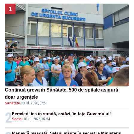
1
Continuă greva în Sănătate. 500 de spitale asigură
doar urgențele
Sanatate
·
30 iul. 2026, 07:51
2
Fermierii ies în stradă, astăzi, în fața Guvernului!
Social
-
30 iul. 2026, 07:54
Manevră mascată. Salarii mărite în secret la Ministerul