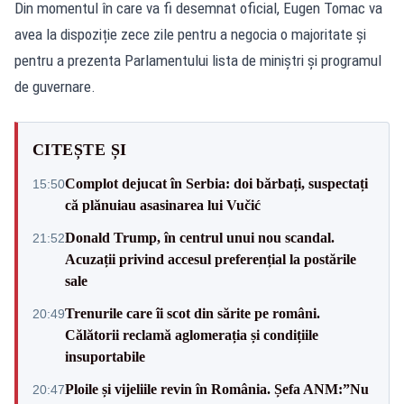
Din momentul în care va fi desemnat oficial, Eugen Tomac va
avea la dispoziție zece zile pentru a negocia o majoritate și
pentru a prezenta Parlamentului lista de miniștri și programul
de guvernare.
CITEȘTE ȘI
Complot dejucat în Serbia: doi bărbați, suspectați
15:50
că plănuiau asasinarea lui Vučić
Donald Trump, în centrul unui nou scandal.
21:52
Acuzații privind accesul preferențial la postările
sale
Trenurile care îi scot din sărite pe români.
20:49
Călătorii reclamă aglomerația și condițiile
insuportabile
Ploile și vijeliile revin în România. Șefa ANM:”Nu
20:47