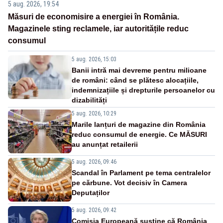
5 aug. 2026, 19:54
Măsuri de economisire a energiei în România.
Magazinele sting reclamele, iar autoritățile reduc
consumul
5 aug. 2026, 15:03
Banii intră mai devreme pentru milioane
de români: când se plătesc alocațiile,
indemnizațiile și drepturile persoanelor cu
dizabilități
5 aug. 2026, 10:29
Marile lanțuri de magazine din România
reduc consumul de energie. Ce MĂSURI
au anunțat retailerii
5 aug. 2026, 09:46
Scandal în Parlament pe tema centralelor
pe cărbune. Vot decisiv în Camera
Deputaților
5 aug. 2026, 09:42
Comisia Europeană susține că România