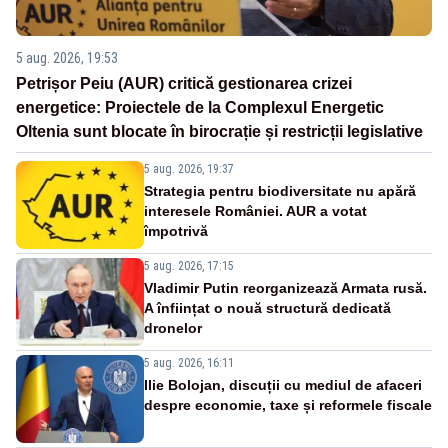
5 aug. 2026, 19:53
Petrișor Peiu (AUR) critică gestionarea crizei
energetice: Proiectele de la Complexul Energetic
Oltenia sunt blocate în birocrație și restricții legislative
5 aug. 2026, 19:37
Strategia pentru biodiversitate nu apără
interesele României. AUR a votat
împotrivă
5 aug. 2026, 17:15
Vladimir Putin reorganizează Armata rusă.
A înființat o nouă structură dedicată
dronelor
5 aug. 2026, 16:11
Ilie Bolojan, discuții cu mediul de afaceri
despre economie, taxe și reformele fiscale