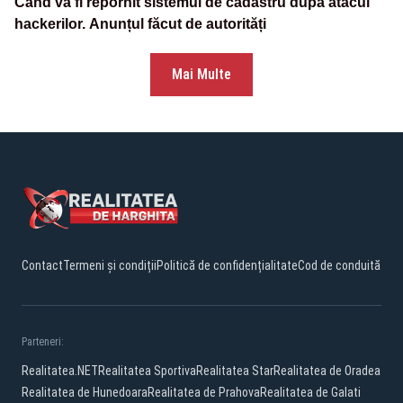
Când va fi repornit sistemul de cadastru după atacul
hackerilor. Anunțul făcut de autorități
Mai Multe
Contact
Termeni și condiții
Politică de confidențialitate
Cod de conduită
Parteneri:
Realitatea.NET
Realitatea Sportiva
Realitatea Star
Realitatea de Oradea
Realitatea de Hunedoara
Realitatea de Prahova
Realitatea de Galati