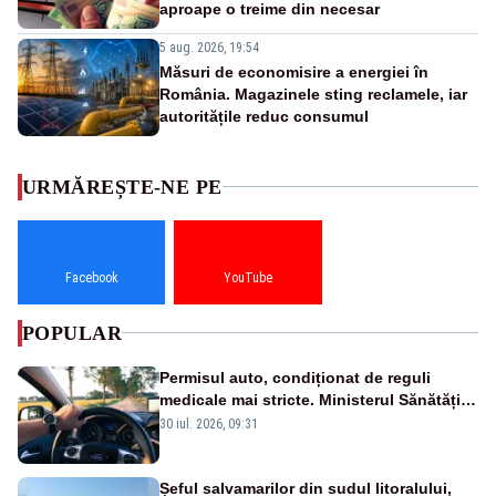
aproape o treime din necesar
5 aug. 2026, 19:54
Măsuri de economisire a energiei în
România. Magazinele sting reclamele, iar
autoritățile reduc consumul
URMĂREȘTE-NE PE
Facebook
YouTube
POPULAR
Permisul auto, condiționat de reguli
medicale mai stricte. Ministerul Sănătății
propune schimbări majore
30 iul. 2026, 09:31
Șeful salvamarilor din sudul litoralului,