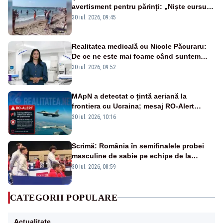
avertisment pentru părinți: „Niște cursuri
de înot la piscină nu sunt suficiente”
30 iul. 2026, 09:45
Realitatea medicală cu Nicole Păcuraru:
De ce ne este mai foame când suntem
obosiți?
30 iul. 2026, 09:52
MApN a detectat o țintă aeriană la
frontiera cu Ucraina; mesaj RO-Alert
transmis în județul Tulcea
30 iul. 2026, 10:16
Scrimă: România în semifinalele probei
masculine de sabie pe echipe de la
Campionatele Mondiale
30 iul. 2026, 08:59
CATEGORII POPULARE
Actualitate