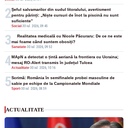
2
Șeful salvamarilor din sudul litoralului, avertisment
pentru părinți: „Niște cursuri de înot la piscină nu sunt
suficiente”
Social
-
30 iul. 2026, 09:45
3
Realitatea medicală cu Nicole Păcuraru: De ce ne este
mai foame când suntem obosiți?
Sanatate
-
30 iul. 2026, 09:52
4
MApN a detectat o țintă aeriană la frontiera cu Ucraina;
mesaj RO-Alert transmis în județul Tulcea
Actualitate
-
30 iul. 2026, 10:16
5
Scrimă: România în semifinalele probei masculine de
sabie pe echipe de la Campionatele Mondiale
Sport
-
30 iul. 2026, 08:59
ACTUALITATE