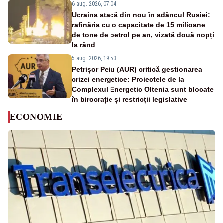
6 aug. 2026, 07:04
Ucraina atacă din nou în adâncul Rusiei:
rafinăria cu o capacitate de 15 milioane
de tone de petrol pe an, vizată două nopți
la rând
5 aug. 2026, 19:53
Petrișor Peiu (AUR) critică gestionarea
crizei energetice: Proiectele de la
Complexul Energetic Oltenia sunt blocate
în birocrație și restricții legislative
ECONOMIE