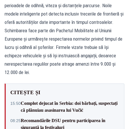
perioadele de odihnă, viteza și distanțele parcurse. Noile
modele inteligente pot detecta inclusiv trecerile de frontieră și
oferă autorităților date importante în timpul controalelor.
Schimbarea face parte din Pachetul Mobilitate al Uniunii
Europene și urmărește respectarea normelor privind timpul de
lucru și odihnă al șoferilor. Firmele vizate trebuie să își
echipeze vehiculele și să își instruiască angajații, deoarece
nerespectarea regulilor poate atrage amenzi între 9.000 și
12.000 de lei.
CITEȘTE ȘI
Complot dejucat în Serbia: doi bărbați, suspectați
15:50
că plănuiau asasinarea lui Vučić
Recomandările DSU pentru participarea în
08:25
siguranță la festivaluri