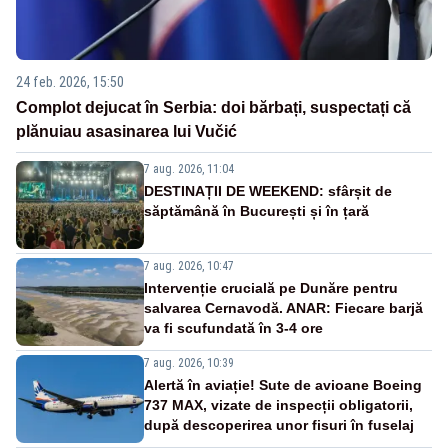
24 feb. 2026, 15:50
Complot dejucat în Serbia: doi bărbați, suspectați că
plănuiau asasinarea lui Vučić
7 aug. 2026, 11:04
DESTINAȚII DE WEEKEND: sfârșit de
săptămână în București și în țară
7 aug. 2026, 10:47
Intervenție crucială pe Dunăre pentru
salvarea Cernavodă. ANAR: Fiecare barjă
va fi scufundată în 3-4 ore
7 aug. 2026, 10:39
Alertă în aviație! Sute de avioane Boeing
737 MAX, vizate de inspecții obligatorii,
după descoperirea unor fisuri în fuselaj