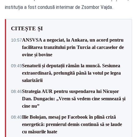
instituția a fost condusă interimar de Zsombor Vajda.
CITEȘTE ȘI
ANSVSA a negociat, la Ankara, un acord pentru
10:57
facilitarea tranzitului prin Turcia al carcaselor de
ovine și bovine
Senatorii și deputații rămân la muncă. Sesiunea
09:49
extraordinară, prelungită până la votul pe legea
salarizării
Strategia AUR pentru suspendarea lui Nicușor
08:46
Dan. Dungaciu: „Vrem să vedem cine semnează și
cine nu”
Ilie Bolojan, mesaj pe Facebook în plină criză
08:40
energetică: premierul demis continuă să se laude
cu măsurile luate