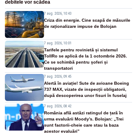
debitele vor scădea
7 aug. 2026, 10:43
Criza din energie. Cine scapă de măsurile
de raționalizare impuse de Bolojan
7 aug. 2026, 10:01
Tarifele pentru rovinietă și sistemul
TollRo se aplică de la 1 octombrie 2026.
Ce se schimbă pentru șoferi și
transportatori
7 aug. 2026, 09:45
Alertă în aviație! Sute de avioane Boeing
737 MAX, vizate de inspecții obligatorii,
după descoperirea unor fisuri în fuselaj
7 aug. 2026, 08:42
România află astăzi ratingul de țară în
urma evaluării Moody’s. Bolojan: „Trei
sunt factorii-cheie care stau la baza
acestor evaluări”