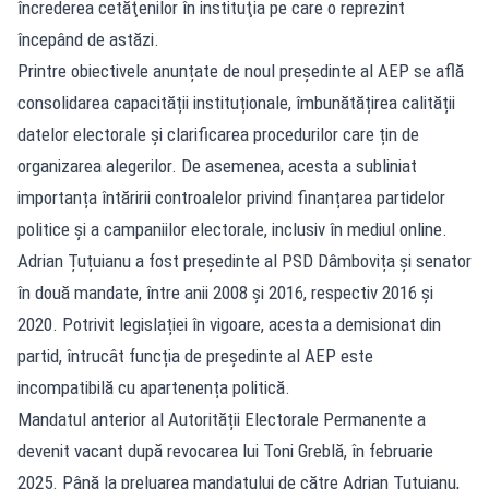
încrederea cetăţenilor în instituţia pe care o reprezint
începând de astăzi.
Printre obiectivele anunțate de noul președinte al AEP se află
consolidarea capacității instituționale, îmbunătățirea calității
datelor electorale și clarificarea procedurilor care țin de
organizarea alegerilor. De asemenea, acesta a subliniat
importanța întăririi controalelor privind finanțarea partidelor
politice și a campaniilor electorale, inclusiv în mediul online.
Adrian Țuțuianu a fost președinte al PSD Dâmbovița și senator
în două mandate, între anii 2008 și 2016, respectiv 2016 și
2020. Potrivit legislației în vigoare, acesta a demisionat din
partid, întrucât funcția de președinte al AEP este
incompatibilă cu apartenența politică.
Mandatul anterior al Autorității Electorale Permanente a
devenit vacant după revocarea lui Toni Greblă, în februarie
2025. Până la preluarea mandatului de către Adrian Țuțuianu,