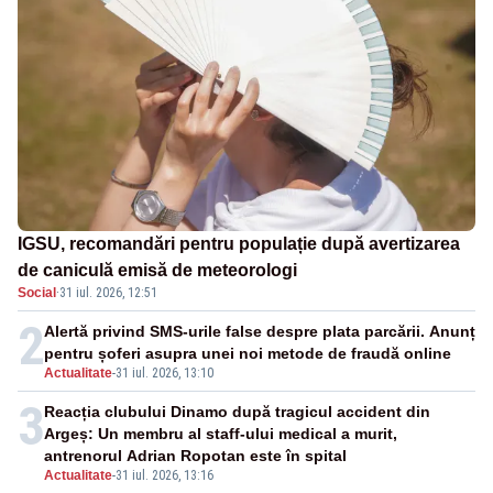
IGSU, recomandări pentru populație după avertizarea
de caniculă emisă de meteorologi
Social
·
31 iul. 2026, 12:51
2
Alertă privind SMS-urile false despre plata parcării. Anunț
pentru șoferi asupra unei noi metode de fraudă online
Actualitate
-
31 iul. 2026, 13:10
3
Reacția clubului Dinamo după tragicul accident din
Argeș: Un membru al staff-ului medical a murit,
antrenorul Adrian Ropotan este în spital
Actualitate
-
31 iul. 2026, 13:16