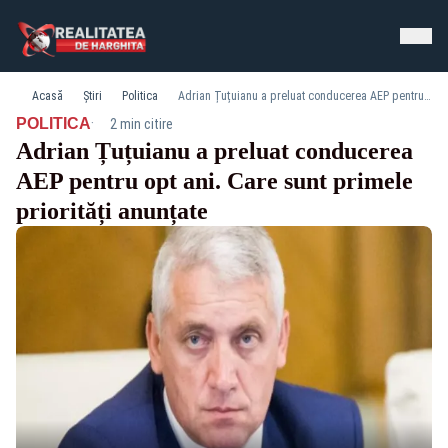
Acasă
Știri
Politica
Adrian Țuțuianu a preluat conducerea AEP pentru opt ani. Care sunt primele priorități anunțate
·
POLITICA
2 min citire
Adrian Țuțuianu a preluat conducerea
AEP pentru opt ani. Care sunt primele
priorități anunțate