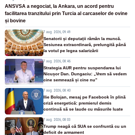
ANSVSA a negociat, la Ankara, un acord pentru
facilitarea tranzitului prin Turcia al carcaselor de ovine
și bovine
7 aug. 2026, 09:49
Senatorii și deputații rămân la muncă.
Sesiunea extraordinară, prelungită până
la votul pe legea salarizării
7 aug. 2026, 08:46
Strategia AUR pentru suspendarea lui
Nicușor Dan. Dungaciu: „Vrem să vedem
cine semnează și cine nu”
7 aug. 2026, 08:40
Ilie Bolojan, mesaj pe Facebook în plină
criză energetică: premierul demis
continuă să se laude cu măsurile luate
7 aug. 2026, 08:03
Trump neagă că SUA se confruntă cu un
deficit de armament