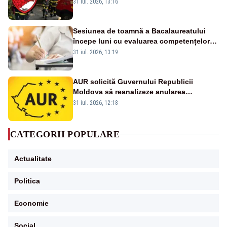
ului medical a murit, antrenorul Adrian
31 iul. 2026, 13:16
Ropotan este în spital
Sesiunea de toamnă a Bacalaureatului
începe luni cu evaluarea competențelor
orale la Limba română
31 iul. 2026, 13:19
AUR solicită Guvernului Republicii
Moldova să reanalizeze anularea
concertului de Ziua Limbii Române
31 iul. 2026, 12:18
CATEGORII POPULARE
Actualitate
Politica
Economie
Social