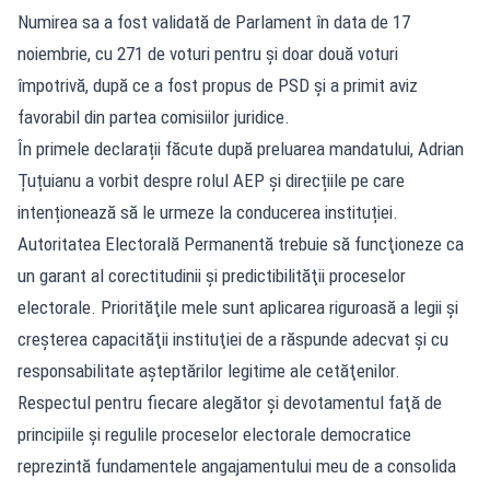
Numirea sa a fost validată de Parlament în data de 17
noiembrie, cu 271 de voturi pentru și doar două voturi
împotrivă, după ce a fost propus de PSD și a primit aviz
favorabil din partea comisiilor juridice.
În primele declarații făcute după preluarea mandatului, Adrian
Țuțuianu a vorbit despre rolul AEP și direcțiile pe care
intenționează să le urmeze la conducerea instituției.
Autoritatea Electorală Permanentă trebuie să funcţioneze ca
un garant al corectitudinii şi predictibilităţii proceselor
electorale. Priorităţile mele sunt aplicarea riguroasă a legii şi
creşterea capacităţii instituţiei de a răspunde adecvat şi cu
responsabilitate aşteptărilor legitime ale cetăţenilor.
Respectul pentru fiecare alegător şi devotamentul faţă de
principiile şi regulile proceselor electorale democratice
reprezintă fundamentele angajamentului meu de a consolida