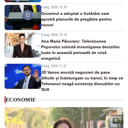
6 aug. 2026, 15:39
Guvernul a adoptat o hotărâre care
aprobă planurile de pregătire pentru
riscuri
6 aug. 2026, 15:18
Ana Maria Păcuraru: Televiziunea
Poporului solicită investigarea deciziilor
luate în această perioadă de criză
enegetică
6 aug. 2026, 11:27
JD Vance anunță negocieri de pace
dificile și îndelungate cu Iranul, în timp ce
Teheranul neagă existența discuțiilor cu
SUA
ECONOMIE