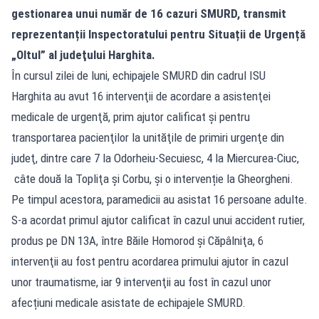
gestionarea unui număr de 16 cazuri SMURD, transmit
reprezentanții Inspectoratului pentru Situații de Urgență
„Oltul” al judeţului Harghita.
În cursul zilei de luni, echipajele SMURD din cadrul ISU
Harghita au avut 16 intervenţii de acordare a asistenţei
medicale de urgenţă, prim ajutor calificat şi pentru
transportarea pacienţilor la unităţile de primiri urgenţe din
judeţ, dintre care 7 la Odorheiu-Secuiesc, 4 la Miercurea-Ciuc,
câte două la Topliţa şi Corbu, și o intervenție la Gheorgheni.
Pe timpul acestora, paramedicii au asistat 16 persoane adulte.
S-a acordat primul ajutor calificat în cazul unui accident rutier,
produs pe DN 13A, între Băile Homorod şi Căpâlniţa, 6
intervenţii au fost pentru acordarea primului ajutor în cazul
unor traumatisme, iar 9 intervenţii au fost în cazul unor
afecțiuni medicale asistate de echipajele SMURD.