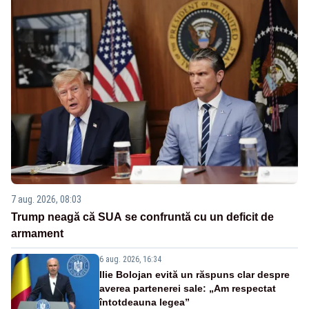
7 aug. 2026, 08:03
Trump neagă că SUA se confruntă cu un deficit de
armament
6 aug. 2026, 16:34
Ilie Bolojan evită un răspuns clar despre
averea partenerei sale: „Am respectat
întotdeauna legea”