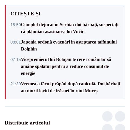
CITEȘTE ȘI
Complot dejucat în Serbia: doi bărbați, suspectați
15:50
că plănuiau asasinarea lui Vučić
Japonia ordonă evacuări în așteptarea taifunului
08:01
Dolphin
Vicepremierul lui Bolojan le cere românilor să
07:15
amâne spălatul pentru a reduce consumul de
energie
Vremea a făcut prăpăd după caniculă. Doi bărbați
21:39
au murit loviți de trăsnet în râul Mureș
Distribuie articolul