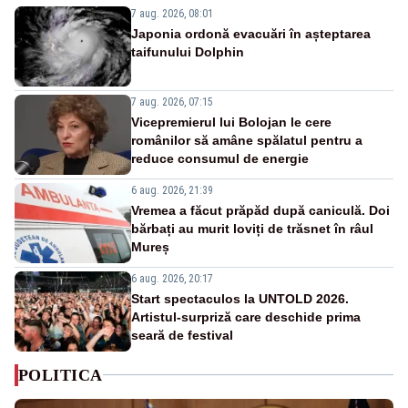
7 aug. 2026, 08:01
Japonia ordonă evacuări în așteptarea
taifunului Dolphin
7 aug. 2026, 07:15
Vicepremierul lui Bolojan le cere
românilor să amâne spălatul pentru a
reduce consumul de energie
6 aug. 2026, 21:39
Vremea a făcut prăpăd după caniculă. Doi
bărbați au murit loviți de trăsnet în râul
Mureș
6 aug. 2026, 20:17
Start spectaculos la UNTOLD 2026.
Artistul-surpriză care deschide prima
seară de festival
POLITICA