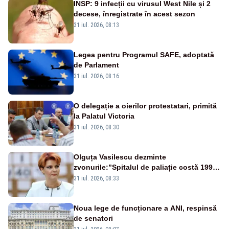
INSP: 9 infecții cu virusul West Nile și 2
decese, înregistrate în acest sezon
31 iul. 2026, 08:13
Legea pentru Programul SAFE, adoptată
de Parlament
31 iul. 2026, 08:16
O delegație a oierilor protestatari, primită
la Palatul Victoria
31 iul. 2026, 08:30
Olguța Vasilescu dezminte
zvonurile:”Spitalul de paliație costă 199
de milioane de euro, nu 500 de milioane”
31 iul. 2026, 08:33
Noua lege de funcționare a ANI, respinsă
de senatori