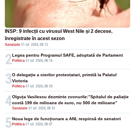
INSP: 9 infecții cu virusul West Nile și 2 decese,
înregistrate în acest sezon
Sanatate
·
31 iul. 2026, 08:13
2
Legea pentru Programul SAFE, adoptată de Parlament
Politica
-
31 iul. 2026, 08:16
3
O delegație a oierilor protestatari, primită la Palatul
Victoria
Politica
-
31 iul. 2026, 08:30
4
Olguța Vasilescu dezminte zvonurile:”Spitalul de paliație
costă 199 de milioane de euro, nu 500 de milioane”
Sanatate
-
31 iul. 2026, 08:33
5
Noua lege de funcționare a ANI, respinsă de senatori
Politica
-
31 iul. 2026, 08:07