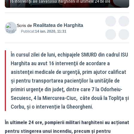
16 intervenții ale salvatorilor harghiteni în ultimele 24 de ore
Realitatea de Harghita
Scris de
Publicat:
14 ian. 2020, 11:31
În cursul zilei de luni, echipajele SMURD din cadrul ISU
Harghita au avut 16 intervenţii de acordare a
asistenţei medicale de urgenţă, prim ajutor calificat
şi pentru transportarea pacienţilor la unităţile de
primiri urgenţe din judeţ, dintre care 7 la Odorheiu-
Secuiesc, 4 la Miercurea-Ciuc, câte două la Topliţa şi
Corbu, și o intervenție la Gheorgheni.
În ultimele 24 ore, pompierii militari harghiteni au acționat
pentru stingerea unui incendiu, precum și pentru