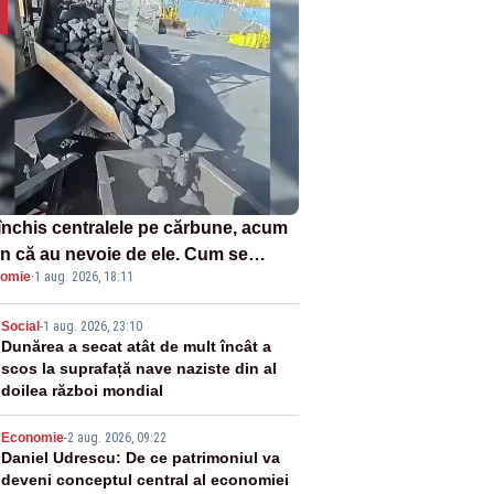
închis centralele pe cărbune, acum
n că au nevoie de ele. Cum se
omie
·
1 aug. 2026, 18:11
ează vina în plină criză energetică
2
Social
-
1 aug. 2026, 23:10
Dunărea a secat atât de mult încât a
scos la suprafață nave naziste din al
doilea război mondial
3
Economie
-
2 aug. 2026, 09:22
Daniel Udrescu: De ce patrimoniul va
deveni conceptul central al economiei