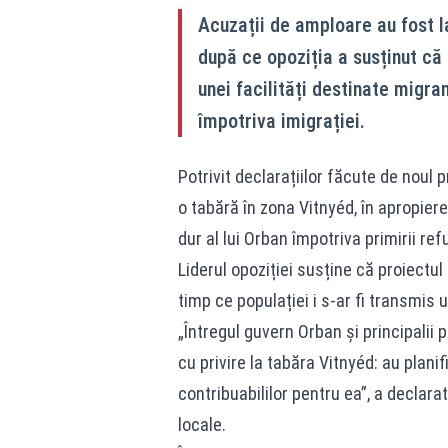
Acuzații de amploare au fost l
după ce opoziția a susținut că
unei facilități destinate migra
împotriva imigrației.
Potrivit declarațiilor făcute de noul p
o tabără în zona Vitnyéd, în apropiere
dur al lui Orban împotriva primirii refu
Liderul opoziției susține că proiectul a
timp ce populației i s-ar fi transmis 
„Întregul guvern Orban și principalii 
cu privire la tabăra Vitnyéd: au planif
contribuabililor pentru ea”, a declara
locale.