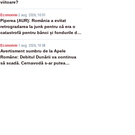
viitoare?
4
Economie
-
2 aug. 2026, 10:01
Piperea (AUR): România a evitat
retrogradarea la junk pentru că era o
catastrofă pentru bănci și fondurile de
pensii
5
Economie
-
1 aug. 2026, 18:08
Avertisment sumbru de la Apele
Române: Debitul Dunării va continua
să scadă. Cernavodă s-ar putea
închide în 4 zile