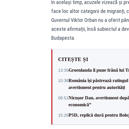
În același timp, acuzele vizează și 
face loc altor categorii de migranți, 
Guvernul Viktor Orban nu a oferit până
aceste afirmații, însă subiectul a dev
Budapesta.
CITEȘTE ȘI
Groenlanda îi pune frână lui 
13:35
România își păstrează ratingul 
10:38
avertisment pentru autorități
Nicușor Dan, avertisment după 
08:51
economică”
PSD, replică dură pentru Boloj
15:26