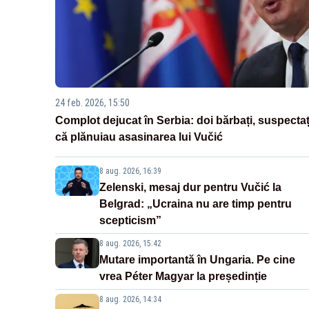
24 feb. 2026, 15:50
Complot dejucat în Serbia: doi bărbați, suspectaț
că plănuiau asasinarea lui Vučić
8 aug. 2026, 16:39
Zelenski, mesaj dur pentru Vučić la
Belgrad: „Ucraina nu are timp pentru
scepticism”
8 aug. 2026, 15:42
Mutare importantă în Ungaria. Pe cine
vrea Péter Magyar la președinție
8 aug. 2026, 14:34