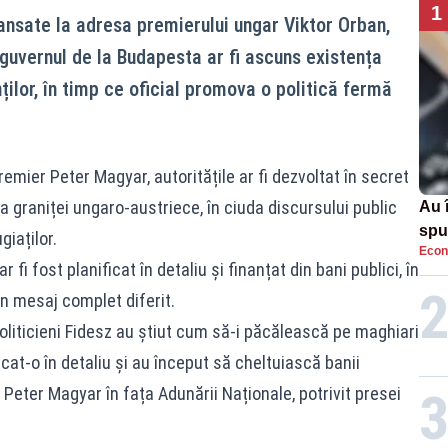
1
ansate la adresa premierului ungar Viktor Orban,
 guvernul de la Budapesta ar fi ascuns existența
nților, în timp ce oficial promova o politică fermă
remier Peter Magyar, autoritățile ar fi dezvoltat în secret
a graniței ungaro-austriece, în ciuda discursului public
Au 
spu
giaților.
Econ
pas
r fi fost planificat în detaliu și finanțat din bani publici, în
un mesaj complet diferit.
politicieni Fidesz au știut cum să-i păcălească pe maghiari
icat-o în detaliu și au început să cheltuiască banii
t Peter Magyar în fața Adunării Naționale, potrivit presei