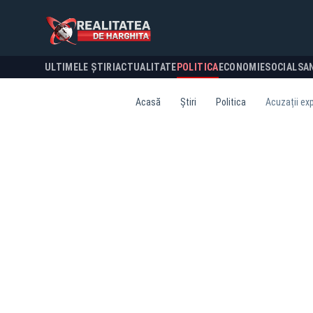
ULTIMELE ȘTIRI
ACTUALITATE
POLITICA
ECONOMIE
SOCIAL
SA
Acasă
Știri
Politica
Acuzații exp